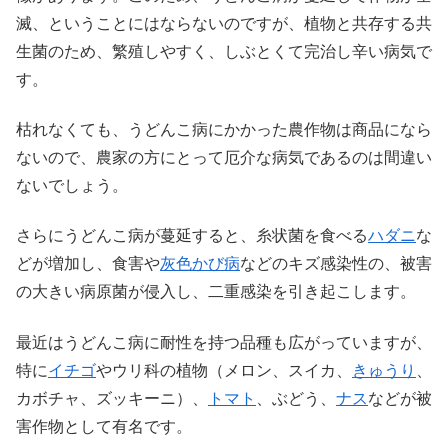
滅、ということにはならないのですが、植物と共存する共
生菌のため、繁殖しやすく、しぶとくて完治し辛い病気で
す。
枯れなくても、うどんこ病にかかった農作物は商品になら
ないので、農家の方にとって厄介な病気であるのは間違い
ないでしょう。
さらにうどんこ病が蔓延すると、糸状菌を食べる
ハダニ
な
どが増加し、食害や
灰色かび病
などのキズ感染性の、被害
の大きい病原菌が侵入し、二重感染を引き起こします。
最近はうどんこ病に耐性を持つ品種も広がっていますが、
特に
イチゴ
やウリ科の植物（メロン、スイカ、
きゅうり
、
カボチャ、ズッキーニ）、
トマト
、ぶどう、
ナス
などが被
害作物として有名です。