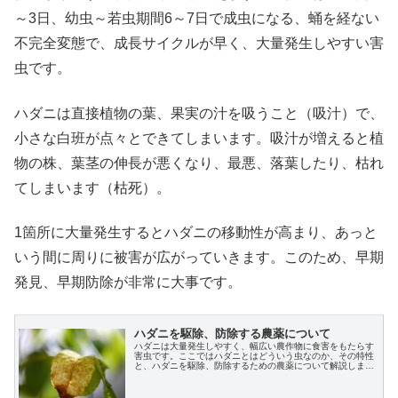
～3日、幼虫～若虫期間6～7日で成虫になる、蛹を経ない
不完全変態で、成長サイクルが早く、大量発生しやすい害
虫です。
ハダニは直接植物の葉、果実の汁を吸うこと（吸汁）で、
小さな白班が点々とできてしまいます。吸汁が増えると植
物の株、葉茎の伸長が悪くなり、最悪、落葉したり、枯れ
てしまいます（枯死）。
1箇所に大量発生するとハダニの移動性が高まり、あっと
いう間に周りに被害が広がっていきます。このため、早期
発見、早期防除が非常に大事です。
ハダニを駆除、防除する農薬について
ハダニは大量発生しやすく、幅広い農作物に食害をもたらす
害虫です。ここではハダニとはどういう虫なのか、その特性
と、ハダニを駆除、防除するための農薬について解説しま
す。