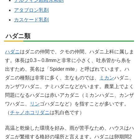
Facebook
デルフィン顆粒水和剤
アタブロン乳剤
はてブ
カスケード乳剤
LINE
ハダニ類
LinkedIn
ハダニ
はダニの仲間で、クモの仲間、ハダニ上科に属しま
す。体長は0.3～0.8mmと非常に小さく、吐糸管から糸を
コピー
出すため、英名は「Spider mite」と呼ばれています。ハ
ダニの種類は非常に多く、主なものでは、
ミカン
ハダニ、
カンザワハダニ、ナミハダニなどがいます。農業上でよく
問題になるハダニは赤いアカダニ（ミカンハダニ、カンザ
ワハダニ、
リン
ゴハダニなど）を指すことが多いです。
（
チャノホコリダニ
は乳白色です）
高温と乾燥した環境を好み、雨が苦手なため、ハウスはハ
ダニが繁殖する格好の場所と言えます。ハダニは卵期間2