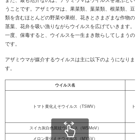
また、最も厄介なのは、アザミウマはウイルスを運ぶとい
うことです。アザミウマは、果菜類、葉菜類、根菜類、豆
類を含むほとんどの野菜や果樹、花きとさまざまな作物の
茎葉、花弁を吸い漁りながらウイルスを広げていきます。
一度、保毒すると、ウイルスを一生まき散らしてしまうの
です。
アザミウマが媒介するウイルスは主に以下のようになりま
す。
ウイルス名
トマト黄化えそウイルス（TSWV）
トマ
スイカ灰白色斑紋ウイルス（WSMoV）
メロン黄化えそウイルス（MYSV）