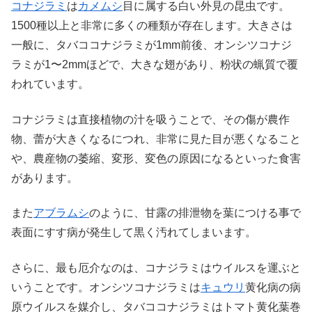
コナジラミ
は
カメムシ
目に属する白い外見の昆虫です。
1500種以上と非常に多くの種類が存在します。大きさは
一般に、タバココナジラミが1mm前後、オンシツコナジ
ラミが1〜2mmほどで、大きな翅があり、粉状の蝋質で覆
われています。
コナジラミは直接植物の汁を吸うことで、その傷が農作
物、蕾が大きくなるにつれ、非常に見た目が悪くなること
や、農産物の萎縮、変形、変色の原因になるといった食害
があります。
また
アブラムシ
のように、甘露の排泄物を葉につける事で
表面にすす病が発生して黒く汚れてしまいます。
さらに、最も厄介なのは、コナジラミはウイルスを運ぶと
いうことです。オンシツコナジラミは
キュウリ
黄化病の病
原ウイルスを媒介し、タバココナジラミはトマト黄化葉巻