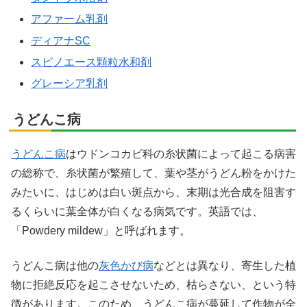
アファーム乳剤
ディアナSC
スピノエース顆粒水和剤
グレーシア乳剤
うどんこ病
うどんこ病
はウドンコカビ科の糸状菌によって起こる病害
の総称で、糸状菌が繁殖して、葉や茎がうどん粉をかけた
みたいに、はじめは白い斑点から、末期は光合成を阻害す
るくらいに葉全体が白くなる病気です。英語では、
「Powdery mildew」と呼ばれます。
うどんこ病は他の
灰色かび病
などとは異なり、寄生した植
物に拒絶反応を起こさせないため、枯らさない、という特
徴があります。このため、うどんこ病が蔓延して作物が全