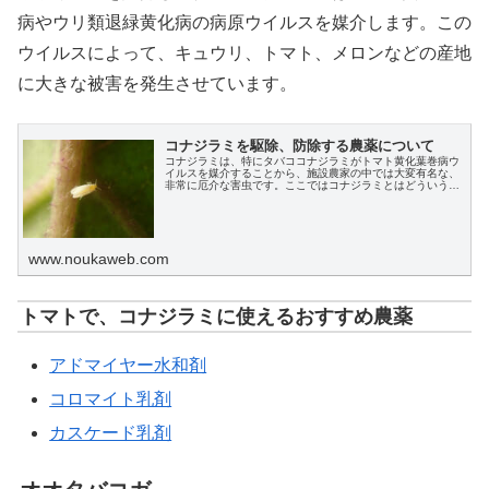
病やウリ類退緑黄化病の病原ウイルスを媒介します。この
ウイルスによって、キュウリ、トマト、メロンなどの産地
に大きな被害を発生させています。
コナジラミを駆除、防除する農薬について
コナジラミは、特にタバココナジラミがトマト黄化葉巻病ウ
イルスを媒介することから、施設農家の中では大変有名な、
非常に厄介な害虫です。ここではコナジラミとはどういう虫
なのか、その特性と、コナジラミを駆除、防除するための農
薬について解説します。
www.noukaweb.com
トマトで、コナジラミに使えるおすすめ農薬
アドマイヤー水和剤
コロマイト乳剤
カスケード乳剤