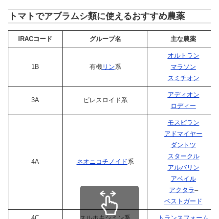
トマトでアブラムシ類に使えるおすすめ農薬
IRACコード
グループ名
主な農薬
オルトラン
1B
有機
リン
系
マラソン
スミチオン
アディオン
3A
ピレスロイド系
ロディー
モスピラン
アドマイヤー
ダントツ
スタークル
4A
ネオニコチノイド
系
アルバリン
アベイル
アクタラ
–
ベストガード
4C
スルホキシミン系
トランスフォーム