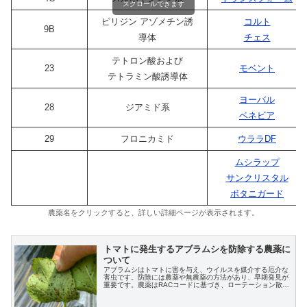
スクロールできます
ピリジン アゾメチン誘
コルト
9B
導体
チェス
テトロン酸および
23
モベント
テトラミン酸誘導体
ヨーバル
28
ジアミド系
ベネビア
29
フロニカミド
ウララDF
ムシラップ
サンクリスタル
ボタニガード
農薬名をクリックすると、詳しい詳細ページが表示されます。
トマトに発生するアブラムシを防除する農薬に
ついて
アブラムシはトマトに害を与え、ウイルスを媒介する厄介な
害虫です。防除には農薬や無農薬の方法があり、早期発見が
重要です。農薬はRACコードに基づき、ローテーション散布
が推奨されます。