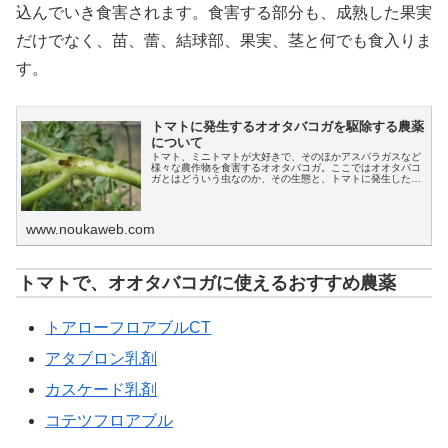
込んでいき食害されます。食害する部分も、成熟した果実
だけでなく、苗、蕾、結球部、果実、茎と何でも食入りま
す。
トマトに発生するオオタバコガを駆除する農薬
について
トマト、ミニトマトが大好きで、そのほかアスパラガスなど
様々な農作物を食害するオオタバコガ。ここではオオタバコ
ガとはどういう虫なのか、その生態と、トマトに発生した場
合、オオタバコガを駆除、防除するための農薬は何がおすす
めか、またその他の効果的な方法、対策についても解説しま
す。
www.noukaweb.com
トマトで、オオタバコガに使えるおすすめ農薬
トアローフロアブルCT
アタブロン乳剤
カスケード乳剤
コテツフロアブル