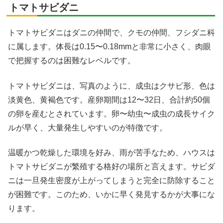
トマトサビダニ
トマトサビダニはダニの仲間で、クモの仲間、フシダニ科
に属します。体長は0.15〜0.18mmと非常に小さく、肉眼
で把握するのは困難なレベルです。
トマトサビダニは、写真のように、成虫はクサビ形、色は
淡黄色、黄褐色です。産卵期間は12〜32日、合計約50個
の卵を産むとされています。卵〜幼虫〜成虫の成長サイク
ルが早く、大量発生しやすいのが特徴です。
温暖かつ乾燥した環境を好み、雨が苦手なため、ハウスは
トマトサビダニが繁殖する格好の場所と言えます。サビダ
ニは一旦発生密度が上がってしまうと完全に防除すること
が困難です。このため、いかに早く発見するかが大事にな
ります。