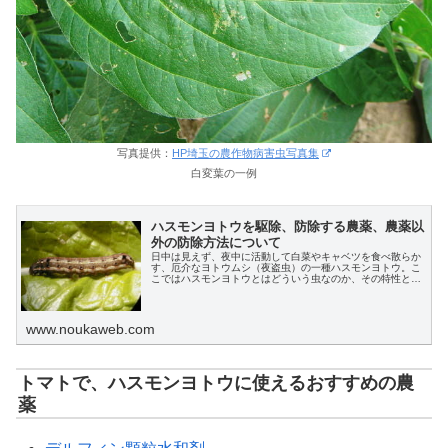
写真提供：
HP埼玉の農作物病害虫写真集
白変葉の一例
ハスモンヨトウを駆除、防除する農薬、農薬以
外の防除方法について
日中は見えず、夜中に活動して白菜やキャベツを食べ散らか
す、厄介なヨトウムシ（夜盗虫）の一種ハスモンヨトウ。こ
こではハスモンヨトウとはどういう虫なのか、その特性と、
ハスモンヨトウを駆除、防除するための農薬、またその他の
効果的な方法、対策についても解説します。
www.noukaweb.com
トマトで、ハスモンヨトウに使えるおすすめの農
X
薬