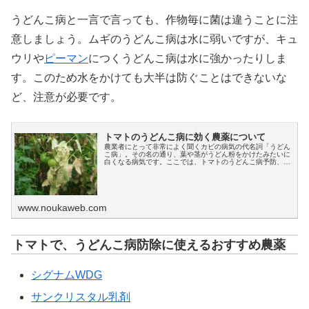
うどんこ病と一言で言っても、作物毎に菌は違うことに注
意しましょう。ムギのうどんこ病は水に弱いですが、キュ
ウリや
ピーマン
につくうどんこ病は水に強かったりしま
す。このため水をかけても大半は防ぐことはできないな
ど、注意が必要です。
トマトのうどんこ病に効く農薬について
農業者にとって非常によく聞くカビの病気の代名詞「うどん
こ病」。その名の通り、葉や茎がうどん粉をかけたみたいに
白くなる病気です。ここでは、トマトのうどんこ病予防、治
療に特化して、おすすめの農薬、またその他の効果的な防除
方法を解説します。
www.noukaweb.com
トマトで、うどんこ病防除に使えるおすすめ農薬
シグナムWDG
サンクリスタル乳剤