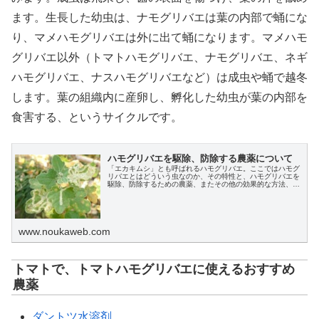
ます。生長した幼虫は、ナモグリバエは葉の内部で蛹にな
り、マメハモグリバエは外に出て蛹になります。マメハモ
グリバエ以外（トマトハモグリバエ、ナモグリバエ、ネギ
ハモグリバエ、ナスハモグリバエなど）は成虫や蛹で越冬
します。葉の組織内に産卵し、孵化した幼虫が葉の内部を
食害する、というサイクルです。
ハモグリバエを駆除、防除する農薬について
「エカキムシ」とも呼ばれるハモグリバエ。ここではハモグ
リバエとはどういう虫なのか、その特性と、ハモグリバエを
駆除、防除するための農薬、またその他の効果的な方法、対
策についても解説します。
www.noukaweb.com
トマトで、トマトハモグリバエに使えるおすすめ
農薬
ダントツ水溶剤