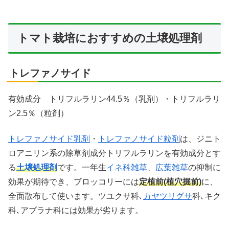
トマト栽培におすすめの土壌処理剤
トレファノサイド
有効成分 トリフルラリン44.5％（乳剤）・トリフルラリ
ン2.5％（粒剤）
トレファノサイド乳剤
・
トレファノサイド粒剤
は、ジニト
ロアニリン系の除草剤成分トリフルラリンを有効成分とす
る
土壌処理剤
です。一年生
イネ科雑草
、
広葉雑草
の抑制に
効果が期待でき、ブロッコリーには
定植前(植穴掘前)
に、
全面散布して使います。ツユクサ科､
カヤツリグサ
科､キク
科､アブラナ科には効果が劣ります。