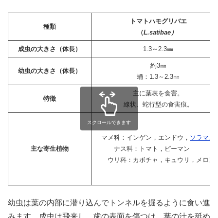
トマトハモグリバエ
種類
（
L.satibae）
成虫の大きさ（体長）
1.3～2.3㎜
約3㎜
幼虫の大きさ（体長）
蛹：1.3～2.3㎜
主に葉表を食害。
特徴
線状、蛇行型の食害痕。
スクロールできます
マメ科：インゲン，エンドウ，
ソラマメ
主な寄生植物
ナス科：トマト，ピーマン
ウリ科：カボチャ，キュウリ，メロン
幼虫は葉の内部に潜り込んでトンネルを掘るように食い進
みます。成虫は飛来し、歯の表面を傷つけ、葉の汁を舐め