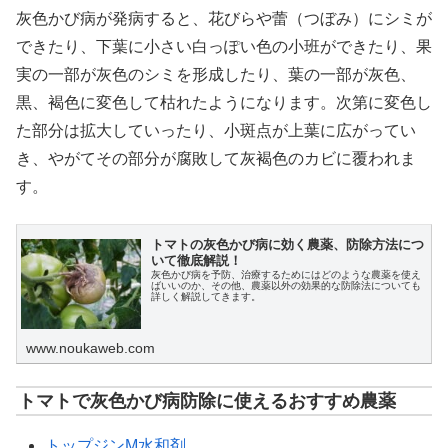
灰色かび病が発病すると、花びらや蕾（つぼみ）にシミが
できたり、下葉に小さい白っぽい色の小班ができたり、果
実の一部が灰色のシミを形成したり、葉の一部が灰色、
黒、褐色に変色して枯れたようになります。次第に変色し
た部分は拡大していったり、小斑点が上葉に広がってい
き、やがてその部分が腐敗して灰褐色のカビに覆われま
す。
トマトの灰色かび病に効く農薬、防除方法につ
いて徹底解説！
灰色かび病を予防、治療するためにはどのような農薬を使え
ばいいのか、その他、農薬以外の効果的な防除法についても
詳しく解説してきます。
www.noukaweb.com
トマトで灰色かび病防除に使えるおすすめ農薬
トップジンM水和剤