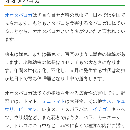
オオタバコガ
オオタバコガ
はチョウ目ヤガ科の昆虫で、日本では全国で
見られます。もともとタバコを食害するタバコガに似てい
ることから、オオタバコガという名がついたと言われてい
ます。
幼虫は緑色、または褐色で、写真のように黒色の縦線があ
ります。老齢幼虫の体長は４センチもの大きさになりま
す。年間３世代ふ化、羽化し、９月に発生する世代は幼虫
が短日下で育ち休眠蛹となり土中で越冬します。
オオタバコガは多くの植物を食べる広食性の害虫です。野
菜では、トマト、
ミニトマト
は大好物、その他
ナス
、
キュ
ウリ
、
ピーマン
、レタス、アスパラバス、
イチゴ
、キャベ
ツ、ウリ類など、また花きではキク、バラ、カーネーショ
ン、トルコギキョウなど、非常に多くの種類の内部に潜り