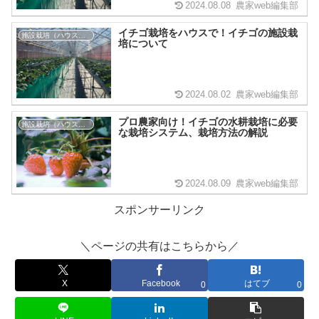
2024.08.08
農家web編集部
イチゴ栽培をハウスで！イチゴの施設栽
施設栽培（ハウス栽培）
培について
2024.08.02
農家web編集部
プロ農家向け！イチゴの水耕栽培に必要
施設栽培（ハウス栽培）
な栽培システム、栽培方法の解説
2024.08.09
農家web編集部
スポンサーリンク
＼ページの共有はこちらから／
X
Facebook
はてブ
0
0