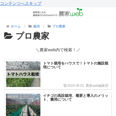
コンテンツへスキップ
ホーム
栽培
プロ農家
プロ農家
＼農家web内で検索！／
トマト栽培をハウスで！トマトの施設栽
プロ農家
培について
2024.08.01
農家web編集部
イチゴの高設栽培、概要と導入のメリッ
施設栽培（ハウス栽培）
ト、費用について