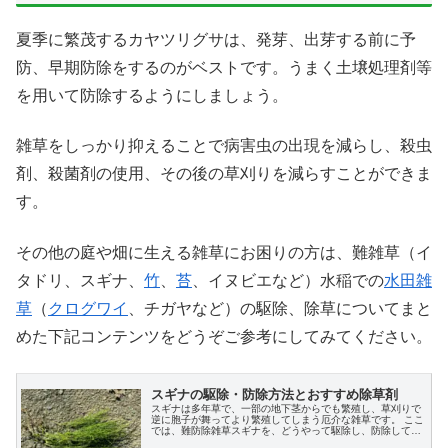
夏季に繁茂するカヤツリグサは、発芽、出芽する前に予
防、早期防除をするのがベストです。うまく土壌処理剤等
を用いて防除するようにしましょう。
雑草をしっかり抑えることで病害虫の出現を減らし、殺虫
剤、殺菌剤の使用、その後の草刈りを減らすことができま
す。
その他の庭や畑に生える雑草にお困りの方は、難雑草（イ
タドリ、スギナ、
竹
、
苔
、イヌビエなど）水稲での
水田雑
草
（
クログワイ
、チガヤなど）の駆除、除草についてまと
めた下記コンテンツをどうぞご参考にしてみてください。
スギナの駆除・防除方法とおすすめ除草剤
スギナは多年草で、一部の地下茎からでも繁殖し、草刈りで
逆に胞子が舞ってより繁殖してしまう厄介な雑草です。 ここ
では、難防除雑草スギナを、どうやって駆除し、防除してい
くのか、おすすめの除草剤を中心に、様々な方法を説明しま