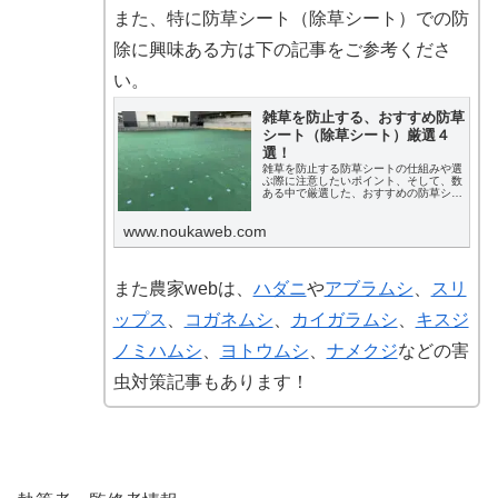
また、特に防草シート（除草シート）での防
除に興味ある方は下の記事をご参考くださ
い。
雑草を防止する、おすすめ防草
シート（除草シート）厳選４
選！
雑草を防止する防草シートの仕組みや選
ぶ際に注意したいポイント、そして、数
ある中で厳選した、おすすめの防草シー
トを紹介します。
www.noukaweb.com
また農家webは、
ハダニ
や
アブラムシ
、
スリ
ップス
、
コガネムシ
、
カイガラムシ
、
キスジ
ノミハムシ
、
ヨトウムシ
、
ナメクジ
などの害
虫対策記事もあります！