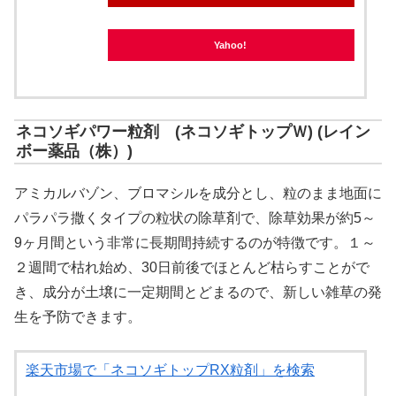
Yahoo!
ネコソギパワー粒剤 (ネコソギトップＷ) (レイン
ボー薬品（株）)
アミカルバゾン、ブロマシルを成分とし、粒のまま地面に
パラパラ撒くタイプの粒状の除草剤で、除草効果が約5～
9ヶ月間という非常に長期間持続するのが特徴です。１～
２週間で枯れ始め、30日前後でほとんど枯らすことがで
き、成分が土壌に一定期間とどまるので、新しい雑草の発
生を予防できます。
楽天市場で「ネコソギトップRX粒剤」を検索