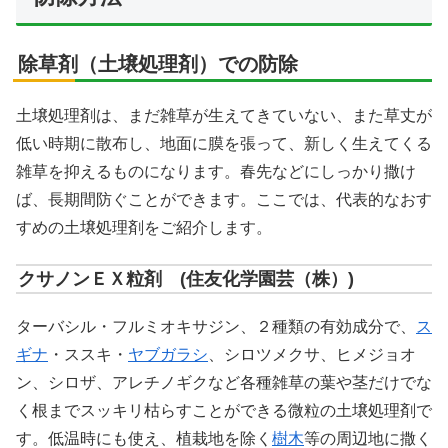
除草剤（土壌処理剤）での防除
土壌処理剤は、まだ雑草が生えてきていない、また草丈が
低い時期に散布し、地面に膜を張って、新しく生えてくる
雑草を抑えるものになります。春先などにしっかり撒け
ば、長期間防ぐことができます。ここでは、代表的なおす
すめの土壌処理剤をご紹介します。
クサノンＥＸ粒剤 (住友化学園芸（株）)
ターバシル・フルミオキサジン、２種類の有効成分で、
ス
ギナ
・ススキ・
ヤブガラシ
、シロツメクサ、ヒメジョオ
ン、シロザ、アレチノギクなど各種雑草の葉や茎だけでな
く根までスッキリ枯らすことができる微粒の土壌処理剤で
す。低温時にも使え、植栽地を除く
樹木
等の周辺地に撒く