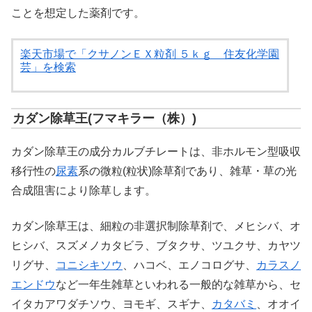
ことを想定した薬剤です。
楽天市場で「クサノンＥＸ粒剤 ５ｋｇ 住友化学園
芸」を検索
カダン除草王(フマキラー（株）)
カダン除草王の成分カルブチレートは、非ホルモン型吸収
移行性の
尿素
系の微粒(粒状)除草剤であり、雑草・草の光
合成阻害により除草します。
カダン除草王は、細粒の非選択制除草剤で、メヒシバ、オ
ヒシバ、スズメノカタビラ、ブタクサ、ツユクサ、カヤツ
リグサ、
コニシキソウ
、ハコベ、エノコログサ、
カラスノ
エンドウ
など一年生雑草といわれる一般的な雑草から、セ
イタカアワダチソウ、ヨモギ、スギナ、
カタバミ
、オオイ