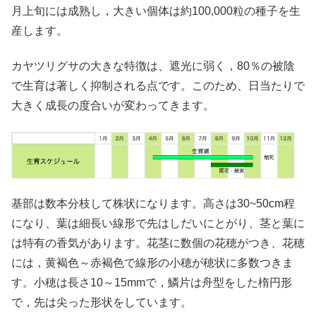
月上旬には成熟し，大きい個体は約100,000粒の種子を生
産します。
カヤツリグサの大きな特徴は、遮光に弱く，80％の被陰
で生育は著しく抑制される点です。このため、日当たりで
大きく成長の度合いが変わってきます。
基部は数本分枝して株状になります。高さは30~50cm程
になり、葉は細長い線形で先はしだいにとがり、茎と葉に
は特有の香気があります。花茎に数個の花穂がつき、花穂
には，黄褐色～赤褐色で線形の小穂が穂状に多数つきま
す。小穂は長さ10～15mmで，鱗片は舟型をした楕円形
で，先は尖った形状をしています。