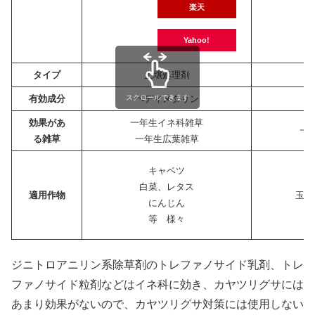
楽天
Yahoo!
タイプ
土壌処理剤
有効成分
スクロールできます
ペディメタリン
ジ
効果があ
一年生イネ科雑草
一
る雑草
一年生広葉雑草
キャベツ
白菜、レタス
適用作物
玉ね
にんじん
等 様々
ジニトロアニリン系除草剤の
トレファノサイド乳剤、トレ
ファノサイド粒剤などはイネ科に効き、カヤツリグサには
あまり効果がないので、カヤツリグサ対策には使用しない