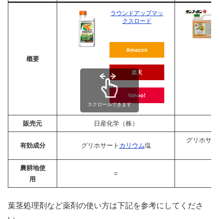
ラウンドアップマッ
クスロード
Amazon
概要
楽天
Yahoo!
スクロールできます
販売元
日産化学（株）
大
グリホサー
有効成分
グリホサート
カリウム
塩
農耕地使
○
用
葉茎処理剤など薬剤の使い方は下記を参考にしてくださ