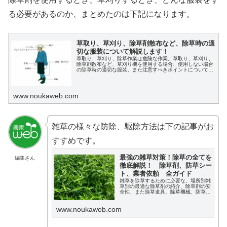
る必要があるのか、まとめたのは下記になります。
草取り、草刈り、除草剤散布など、除草時の適
切な服装について解説します！
草取り、草刈り、除草作業は危険な作業。草取り、草刈り、
除草剤散布など、草刈り機を使用する場合、使用しない場合
の除草時の適切な服装、また注意すべきポイントについて解
説します。
www.noukaweb.com
雑草の様々な防除、駆除方法は下の記事がお
すすめです。
最強の雑草対策！除草の全てを
編集さん
徹底解説！ 除草剤、防草シー
ト、業者依頼 全ガイド
雑草を除草するために必要な、場所別雑
草別の最適な除草剤の紹介、除草剤の安
全性、また除草道具、除草機械、防草シ
ート、業者の選び方まで、全ての情報を
順番に徹底解説します。
www.noukaweb.com