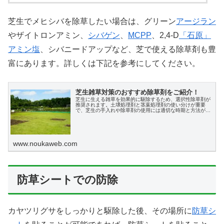
芝生でメヒシバを除草したい場合は、グリーン
アージラン
やザイトロンアミン、
シバゲン
、
MCPP
、2,4-D
「石原」
アミン塩
、シバニードアップなど、芝で使える除草剤も豊
富にあります。詳しくは下記を参考にしてください。
芝生雑草対策のおすすめ除草剤をご紹介！
芝生に生える雑草を効果的に駆除するため、選択性除草剤が
推奨されます。土壌処理剤と茎葉処理剤の使い分けが重要
で、芝生の手入れや除草剤の使用には適切な時期と方法が必
要です。
www.noukaweb.com
防草シートでの防除
カヤツリグサをしっかりと駆除した後、その場所に
防草シ