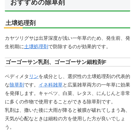
おすすめの除草剤
土壌処理剤
カヤツリグサは出芽深度が浅い一年草のため、発生前、発
生初期に
土壌処理剤
で防除するのが効果的です。
ゴーゴーサン乳剤、ゴーゴーサン細粒剤F
ペディメタ
リン
を成分とし、選択性の土壌処理剤の代表的
な
除草剤
です。
イネ科雑草
と広葉雑草両方の一年草に効果
を発揮します。キャベツ、白菜、レタス、にんじんと非常
に多くの作物で使用することができる除草剤です。
乳剤は、撒いた後に大雨が降ると被膜が破れてしまう為、
天気が心配なときは細粒の方を使用した方が良いでしょ
う。