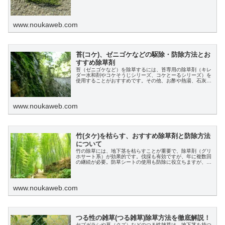
す。
www.noukaweb.com
苔(コケ)、ゼニゴケなどの駆除・防除方法とお
すすめ除草剤
苔（ゼニゴケなど）を除草するには、苔専用の除草剤（キレ
ダー水和剤やコケそうじシリーズ、コケとーるシリーズ）を
使用することがおすすめです。その他、お酢や熱湯、石灰を
使った防除方法もあり、こちらも紹介しています。
www.noukaweb.com
竹(タケ)を枯らす、おすすめ除草剤と防除方法
について
竹の除草には、地下茎を枯らすことが重要で、除草剤（グリ
ホサート系）が効果的です。伐採も有効ですが、年に複数回
の継続が必要。防草シートの使用も防除に役立ちますが、除
草前に草刈りを行い、適切な防護服を着用することが重要で
す。
www.noukaweb.com
つる性の雑草(つる雑草)除草方法を徹底解説！
ヤブガラシや葛（クズ）などのつる性雑草は、地下茎を持つ