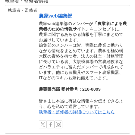
執筆者・監修者情報
執筆者・監修者
農家web編集部
農家web編集部のメンバーが
「農業者による農
業者のための情報サイト」
をコンセプトに、
農業に関するあらゆる情報を丁寧にまとめて
お届けしていきます。
編集部のメンバーは皆、実際に農業に携わり
ながら情報をまとめています。農学を極め樹
木医の資格を持つ者、法人の経営・財務管理
に長けている者、大規模農場の営農経験者な
どバラエティに富んだメンバーで構成されて
います。他にも農機具やスマート農業機器、
ITなどのスキルも兼ね備えています。
農薬販売届 受付番号：210-0099
皆さまに本当に有益な情報をお伝えできるよ
う、心を込めて運営しています。
執筆者・監修者の詳細についてはこちら