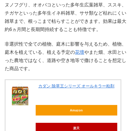
ヌノフグリ、オオバコといった多年生広葉雑草、ススキ、
チガヤといった多年生イネ科雑草、ササ類など枯れにくい
雑草まで、根っこまで枯らすことができます。効果は最大
約6ヵ月間と長期間持続することも特徴です。
非選択性で全ての植物、庭木に影響を与えるため、植物、
庭木を植えている、植える予定の
花壇
やまた畑、水田とい
った農地ではなく、道路や空き地等で撒けることを想定し
た商品です。
カダン 除草王シリーズ オールキラー粒剤
Amazon
楽天