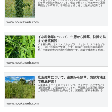
多年草で防除が難しいです。根まで枯らすグリホサート系除
草剤などが有効で、早期除去と繰り返しの散布が必要です。
また、防草シートや高濃度の除草剤塗布も効果的です。
www.noukaweb.com
イネ科雑草について、生態から除草、防除方法
まで徹底解説！
イネ科雑草にはスズメノカタビラ、メヒシバ、ススキなどが
あり、種子や根茎で繁殖します。駆除には耕起や葉茎処理
剤、土壌処理剤の使用が効果的です。尿素や展着剤を利用す
ることで効果を高めることができます。
www.noukaweb.com
広葉雑草について、生態から除草、防除方法ま
で徹底解説！
広葉雑草（セイタカアワダチソウ、ブタクサ、スギナなど）
は駆除が難しい場合が多いですが、早期発見と葉茎処理剤や
土壌処理剤の使用が効果的です。展着剤、尿素を利用するこ
とで除草剤の効果が高まり、農作業の負担を減らすことがで
きます。
www.noukaweb.com