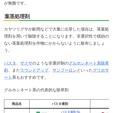
が無難です。
葉茎処理剤
カヤツリグサが畝間などで大量に出芽した場合は、茎葉処
理剤を用いて駆除することになります。非選択性で残効の
ない茎葉処理剤を作物にかからないように散布しましょ
う。
バスタ
、
ザクサ
のような非選択制の
グルホシネート系除草
剤
、また
ラウンドアップ
、
サンフーロン
といった
グリホサ
ート
系もおすすめです。
グルホシネート系の代表的な除草剤
商品名
バスタ液剤
バスタ液剤 5L