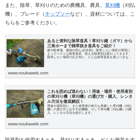
また、除草、草刈りのための農機具、農具、
草刈機
（刈払
機）、ブレード（
チップソー
など）、資材については、こ
ちらをご参考ください。
あると便利な除草道具！草刈り鎌（ガマ）から
三角ホーまで雑草抜き道具をご紹介！
庭や駐車場、畑地や田んぼ(水田)、除草したい場所や環境に
よってベストな除草道具、使える除草剤は変わってきます。
除草したい場所の広さ別に、どんな除草道具を選ぶべきなの
か、ベストな除草道具の紹介をします。
www.noukaweb.com
これを読めば迷わない！用途・場所・使用者別
の草刈り機（草刈機）の選び方・購入、レンタ
ル方法を徹底解説！
用途や場所別に、また使用者の体力も考慮した草刈機（刈払
機）の選び方とおすすめ機種、そして草刈機（刈払機）の購
入、レンタル方法を紹介します。
www.noukaweb.com
除草剤を使用するとき、草刈りするとき、どんな服装をす