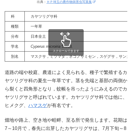
出典：
ＨＰ埼玉の農作物病害虫写真集
科
カヤツリグサ科
種類
一年草
分布
日本全土
学名
Cyperus microiria
Steud.
スクロールできます
別名
マスクサ，ミツマタ，ネコノサミセン，スゲグサ，サンカ
道路の端や校庭、農道によく見られる、種子で繁殖するカ
ヤツリグサ科の夏生一年草です。茎を先端と基部の両側か
ら裂くと四角形となり，蚊帳を吊ったようにみえるのでカ
ヤツリグサと呼ばれています。カヤツリグサ科では他に、
ヒメクグ、
ハマスゲ
が有名です。
畑地や路上、空き地や畦畔、至る所で発生します。花期は
7～10月で，春先に出芽したカヤツリグサは、7月下旬～8