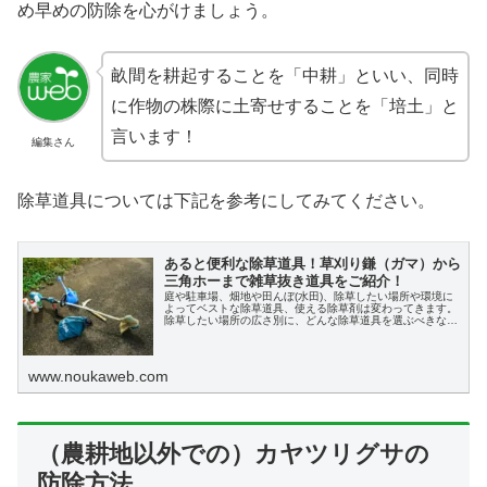
め早めの防除を心がけましょう。
畝間を耕起することを「中耕」といい、同時
X
に作物の株際に土寄せすることを「培土」と
言います！
編集さん
Facebook
除草道具については下記を参考にしてみてください。
はてブ
あると便利な除草道具！草刈り鎌（ガマ）から
LINE
三角ホーまで雑草抜き道具をご紹介！
庭や駐車場、畑地や田んぼ(水田)、除草したい場所や環境に
よってベストな除草道具、使える除草剤は変わってきます。
LinkedIn
除草したい場所の広さ別に、どんな除草道具を選ぶべきなの
か、ベストな除草道具の紹介をします。
www.noukaweb.com
コピー
（農耕地以外での）カヤツリグサの
防除方法