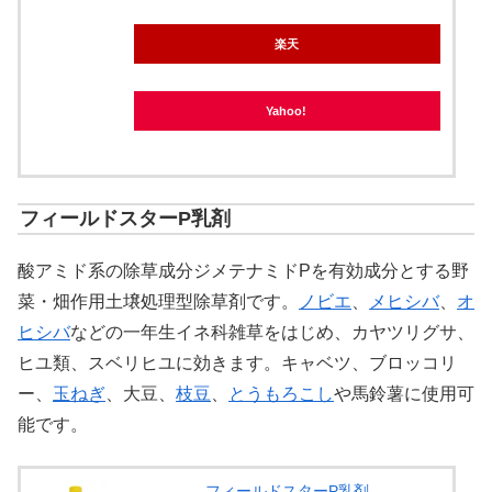
楽天
Yahoo!
フィールドスターP乳剤
酸アミド系の除草成分ジメテナミドPを有効成分とする野
菜・畑作用土壌処理型除草剤です。
ノビエ
、
メヒシバ
、
オ
ヒシバ
などの一年生イネ科雑草をはじめ、カヤツリグサ、
ヒユ類、スベリヒユに効きます。キャベツ、ブロッコリ
ー、
玉ねぎ
、大豆、
枝豆
、
とうもろこし
や馬鈴薯に使用可
能です。
フィールドスターP乳剤