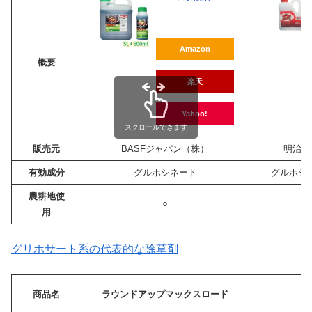
Amazon
概要
楽天
Yahoo!
スクロールできます
販売元
BASFジャパン（株）
明治製
有効成分
グルホシネート
グルホシ
農耕地使
○
用
グリホサート系の代表的な除草剤
商品名
ラウンドアップマックスロード