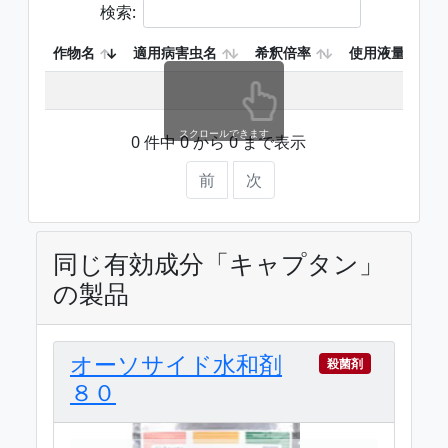
検索:
作物名
適用病害虫名
希釈倍率
使用液量
スクロールできます
0 件中 0 から 0 まで表示
前
次
同じ有効成分「キャプタン」
の製品
オーソサイド水和剤
殺菌剤
８０