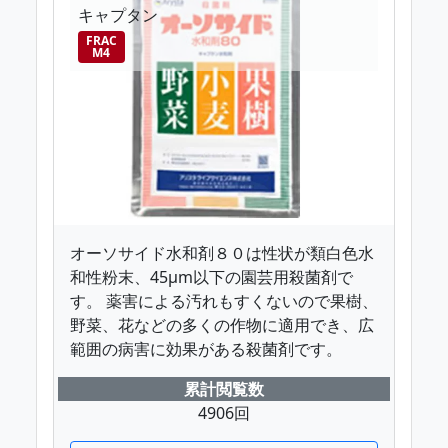
キャプタン
FRAC
M4
オーソサイド水和剤８０は性状が類白色水
和性粉末、45μm以下の園芸用殺菌剤で
す。 薬害による汚れもすくないので果樹、
野菜、花などの多くの作物に適用でき、広
範囲の病害に効果がある殺菌剤です。
累計閲覧数
4906回