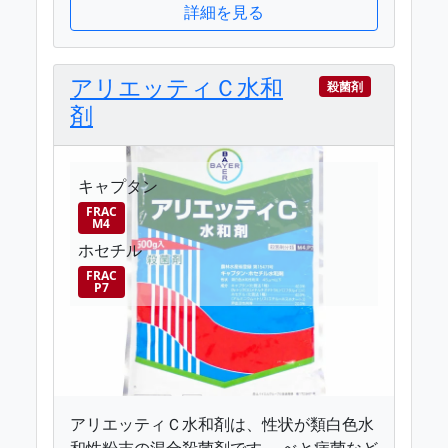
詳細を見る
アリエッティＣ水和
殺菌剤
剤
キャプタン
FRAC
M4
ホセチル
FRAC
P7
アリエッティＣ水和剤は、性状が類白色水
和性粉末の混合殺菌剤です。 べと病菌など