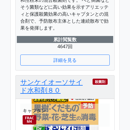
そう菌類などに高い効果を示すアリエッテ
ィと保護殺菌効果の高いキャプタンとの混
合剤で、予防散布主体とした連続散布で効
果を発揮します。
累計閲覧数
4647回
詳細を見る
サンケイオーソサイ
殺菌剤
ド水和剤８０
キャプタン
FRAC
M4