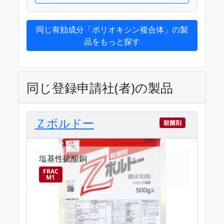
同じ有効成分「ポリオキシン複合体」の製
品をもっと探す
同じ登録申請社(者)の製品
Ｚボルドー
殺菌剤
塩基性硫酸銅
FRAC
M1