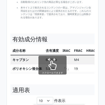
自動取得のためリンク先の商品が異なる場合がございます。
本サイト上で表示されるコンテンツの一部は、アマゾンジャパン合
同会社またはその関連会社により提供されたものです。これらのコ
ンテンツは「現状有姿」で提供されており、随時変更または削除さ
れる場合があります。
有効成分情報
成分名称
含有濃度
IRAC
FRAC
HRAC
同
キャプタン
60.00%
M4
ポリオキシン複合体
5.00%
「-」
19
スクロールできます
適用表
件表示