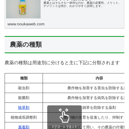
農薬とはそもそも一体何なのか、農薬の必要性、メリット、
デメリットは何か、わかりやすく説明します。
www.noukaweb.com
農薬の種類
農薬の種類は用途別に分けると主に下記に分類されます
種類
内容
殺虫剤
農作物を加害する害虫を防除する薬
殺菌剤
農作物を加害する病気を防除する薬
除草剤
雑草を防除する薬剤
植物成長調整剤
農作物の生育を促進したり、抑制する
スクロールできます
展着剤
ほかの農薬と混合して用い、その農薬の付着性