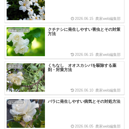
2026.06.15
農家web編集部
クチナシに発生しやすい害虫とその対策
クチナシの防除
方法
2026.06.15
農家web編集部
くちなし オオスカシバを駆除する薬
病害虫別
剤・対策方法
2026.06.10
農家web編集部
バラに発生しやすい病気とその対処方法
ばらの防除
2026.06.05
農家web編集部