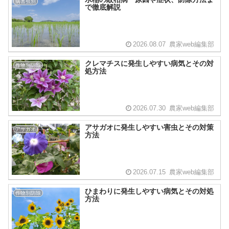
病害虫別
で徹底解説
2026.08.07
農家web編集部
クレマチスに発生しやすい病気とその対
作物別防除
処方法
2026.07.30
農家web編集部
アサガオに発生しやすい害虫とその対策
アサガオ
方法
2026.07.15
農家web編集部
ひまわりに発生しやすい病気とその対処
作物別防除
方法