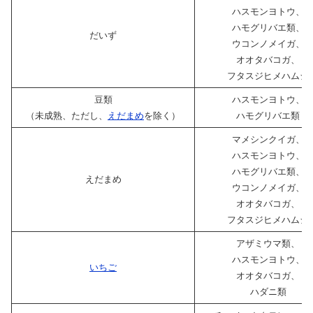
ハスモンヨトウ、
ハモグリバエ類、
だいず
ウコンノメイガ、
X
オオタバコガ、
フタスジヒメハムシ
Facebook
豆類
ハスモンヨトウ、
（未成熟、ただし、
えだまめ
を除く）
ハモグリバエ類
はてブ
マメシンクイガ、
ハスモンヨトウ、
LINE
ハモグリバエ類、
えだまめ
ウコンノメイガ、
オオタバコガ、
LinkedIn
フタスジヒメハムシ
アザミウマ類、
コピー
ハスモンヨトウ、
いちご
オオタバコガ、
ハダニ類