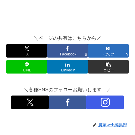
＼ページの共有はこちらから／
X
Facebook
はてブ
0
0
LINE
LinkedIn
コピー
＼各種SNSのフォローお願いします！／
農家web編集部