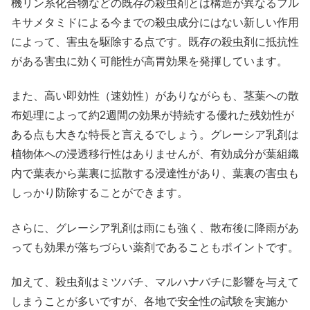
機リン系化合物などの既存の殺虫剤とは構造が異なるフル
キサメタミドによる今までの殺虫成分にはない新しい作用
によって、害虫を駆除する点です。既存の殺虫剤に抵抗性
がある害虫に効く可能性が高胃効果を発揮しています。
また、高い即効性（速効性）がありながらも、茎葉への散
布処理によって約2週間の効果が持続する優れた残効性が
ある点も大きな特長と言えるでしょう。グレーシア乳剤は
植物体への浸透移行性はありませんが、有効成分が葉組織
内で葉表から葉裏に拡散する浸達性があり、葉裏の害虫も
しっかり防除することができます。
さらに、グレーシア乳剤は雨にも強く、散布後に降雨があ
っても効果が落ちづらい薬剤であることもポイントです。
加えて、殺虫剤はミツバチ、マルハナバチに影響を与えて
しまうことが多いですが、各地で安全性の試験を実施か