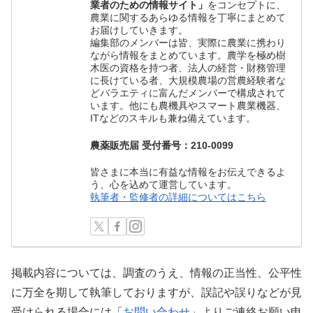
業者のための情報サイト」
をコンセプトに、
農業に関するあらゆる情報を丁寧にまとめて
お届けしていきます。
編集部のメンバーは皆、実際に農業に携わり
ながら情報をまとめています。農学を極め樹
木医の資格を持つ者、法人の経営・財務管理
に長けている者、大規模農場の営農経験者な
どバラエティに富んだメンバーで構成されて
います。他にも農機具やスマート農業機器、
ITなどのスキルも兼ね備えています。
農薬販売届 受付番号：210-0099
皆さまに本当に有益な情報をお伝えできるよ
う、心を込めて運営しています。
執筆者・監修者の詳細についてはこちら
掲載内容については、調査のうえ、情報の正当性、公平性
に万全を期して執筆しておりますが、誤記や誤りなどが見
受けられる場合には「
お問い合わせ
」よりご連絡お願い申