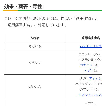
効果・薬害・毒性
グレーシア乳剤は以下のように、幅広い「適用作物」と
「適用病害虫名」に対応しています。
作物名
適用病害虫名
さといも
ハスモンヨトウ
ナカジロシタバ、
ハスモンヨトウ、
かんしょ
コナジラミ
類、
ハダニ
類
コナガ、
アオムシ
、
ハイマダラノメイガ
だいこん
カブラハバチ、
キスジノミハムシ
コナガ、