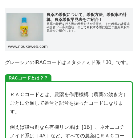
農薬の希釈について、希釈方法、希釈率の計
算、農薬希釈早見表をご紹介！
農薬の希釈を行う際の希釈方法や注意点、また希釈の計算式
や計算ツールの説明、そして希釈する際に役立つ農薬希釈早
見表をご紹介します。
www.noukaweb.com
グレーシアのIRACコードはメタジアミド系「30」です。
RACコードとは？？
ＲＡＣコードとは、農薬を作用機構（農薬の効き方）
ごとに分類して番号と記号を振ったコードになりま
す。
例えば殺虫剤なら有機リン系は［1B］、ネオニコチ
ノイド系は［4A］など、すべての農薬にＲＡＣコー