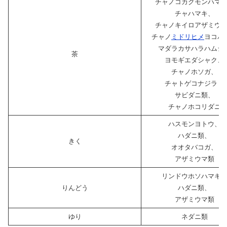
チャノコカクモンハマ
チャハマキ、
チャノキイロアザミウ
チャノ
ミドリヒメ
ヨコバ
マダラカサハラハムシ
茶
ヨモギエダシャク、
チャノホソガ、
チャトゲコナジラミ
サビダニ類、
チャノホコリダニ
ハスモンヨトウ、
ハダニ類、
きく
オオタバコガ、
アザミウマ類
リンドウホソハマキ
りんどう
ハダニ類、
アザミウマ類
ゆり
ネダニ類