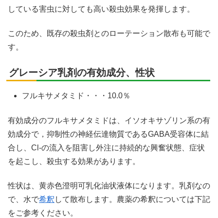
している害虫に対しても高い殺虫効果を発揮します。
このため、既存の殺虫剤とのローテーション散布も可能で
す。
グレーシア乳剤の有効成分、性状
フルキサメタミド・・・10.0％
有効成分のフルキサメタミドは、イソオキサゾリン系の有
効成分で，抑制性の神経伝達物質であるGABA受容体に結
合し、Cl-の流入を阻害し外注に持続的な興奮状態、症状
を起こし、殺虫する効果があります。
性状は、黄赤色澄明可乳化油状液体になります。乳剤なの
で、水で
希釈
して散布します。農薬の希釈については下記
をご参考ください。