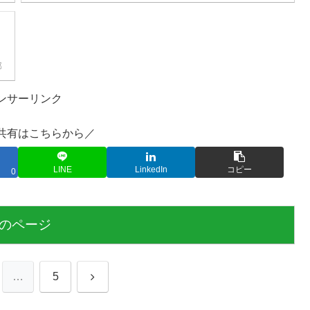
部
ンサーリンク
共有はこちらから／
LINE
LinkedIn
コピー
0
のページ
次
…
5
へ