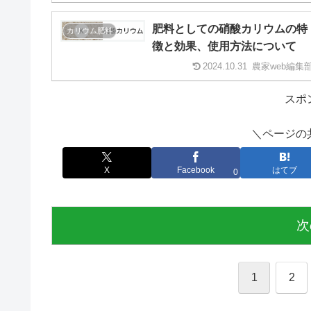
肥料としての硝酸カリウムの特
カリウム肥料
徴と効果、使用方法について
2024.10.31
農家web編集
スポ
＼ページの
X
Facebook
はてブ
0
次
1
2