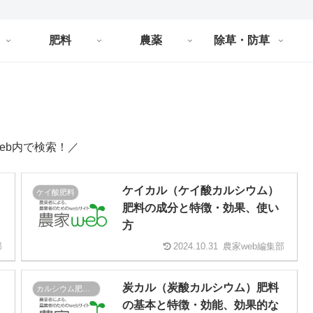
肥料
農薬
除草・防草
eb内で検索！／
ケイカル（ケイ酸カルシウム）
ケイ酸肥料
肥料の成分と特徴・効果、使い
方
部
2024.10.31
農家web編集部
炭カル（炭酸カルシウム）肥料
カルシウム肥料・石灰肥料
の基本と特徴・効能、効果的な