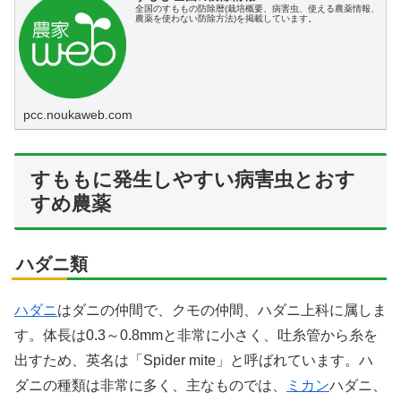
全国のすももの防除暦(栽培概要、病害虫、使える農薬情報、
農薬を使わない防除方法)を掲載しています。
pcc.noukaweb.com
すももに発生しやすい病害虫とおす
すめ農薬
ハダニ類
ハダニ
はダニの仲間で、クモの仲間、ハダニ上科に属しま
す。体長は0.3～0.8mmと非常に小さく、吐糸管から糸を
出すため、英名は「Spider mite」と呼ばれています。ハ
ダニの種類は非常に多く、主なものでは、
ミカン
ハダニ、