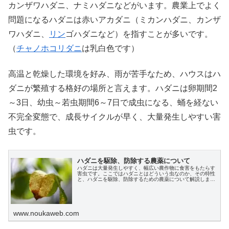
カンザワハダニ、ナミハダニなどがいます。農業上でよく
問題になるハダニは赤いアカダニ（ミカンハダニ、カンザ
ワハダニ、
リン
ゴハダニなど）を指すことが多いです。
（
チャノホコリダニ
は乳白色です）
高温と乾燥した環境を好み、雨が苦手なため、ハウスはハ
ダニが繁殖する格好の場所と言えます。ハダニは卵期間2
～3日、幼虫～若虫期間6～7日で成虫になる、蛹を経ない
不完全変態で、成長サイクルが早く、大量発生しやすい害
虫です。
ハダニを駆除、防除する農薬について
ハダニは大量発生しやすく、幅広い農作物に食害をもたらす
害虫です。ここではハダニとはどういう虫なのか、その特性
と、ハダニを駆除、防除するための農薬について解説しま
す。
www.noukaweb.com