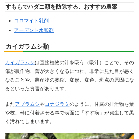
すももでハダニ類を防除する、おすすめ農薬
コロマイト乳剤
アーデント水和剤
カイガラムシ類
カイガラムシ
は直接植物の汁を吸う（吸汁）ことで、その
傷が農作物、蕾が大きくなるにつれ、非常に見た目が悪く
なることや、農産物の萎縮、変形、変色、斑点の原因にな
るといった食害があります。
また
アブラムシ
や
コナジラミ
のように、甘露の排泄物を葉
や枝、幹に付着させる事で表面に「すす病」が発生して黒
く汚れてしまいます。