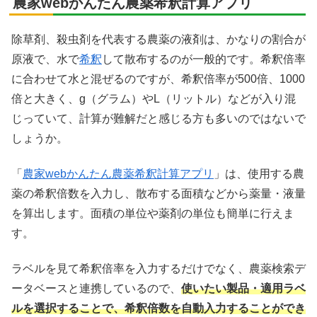
農家webかんたん農薬希釈計算アプリ
X
除草剤、殺虫剤を代表する農薬の液剤は、かなりの割合が
Facebook
原液で、水で
希釈
して散布するのが一般的です。希釈倍率
に合わせて水と混ぜるのですが、希釈倍率が500倍、1000
はてブ
倍と大きく、g（グラム）やL（リットル）などが入り混
じっていて、計算が難解だと感じる方も多いのではないで
LINE
しょうか。
LinkedIn
「
農家webかんたん農薬希釈計算アプリ
」は、使用する農
薬の希釈倍数を入力し、散布する面積などから薬量・液量
コピー
を算出します。面積の単位や薬剤の単位も簡単に行えま
す。
ラベルを見て希釈倍率を入力するだけでなく、農薬検索デ
ータベースと連携しているので、
使いたい製品・適用ラベ
ルを選択することで、希釈倍数を自動入力することができ