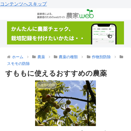
コンテンツへスキップ
ホーム
農薬
農薬の種類
作物別防除
スモモの防除
すももに使えるおすすめの農薬
スモモの防除