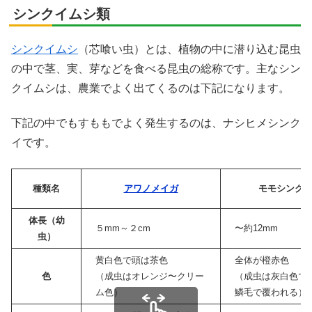
シンクイムシ類
シンクイムシ
（芯喰い虫）とは、植物の中に潜り込む昆虫
の中で茎、実、芽などを食べる昆虫の総称です。主なシン
クイムシは、農業でよく出てくるのは下記になります。
下記の中でもすももでよく発生するのは、ナシヒメシンク
イです。
種類名
アワノメイガ
モモシンク
体長（幼
５mm～２cm
〜約12mm
虫）
黄白色で頭は茶色
全体が橙赤色
色
（
成虫はオレンジ〜クリー
（成虫は灰白色で
ム色）
鱗毛で覆われる）