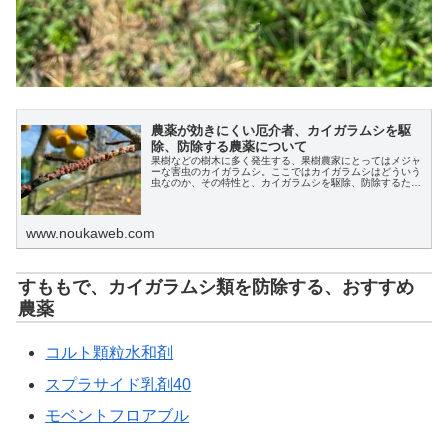
農薬が効きにくい厄介者、カイガラムシを駆
除、防除する農薬について
果樹などの樹木に多く発生する、果樹農家にとってはメジャ
ーな害虫のカイガラムシ。ここではカイガラムシはどういう
虫なのか、その特性と、カイガラムシを駆除、防除するため
の農薬について解説します。
www.noukaweb.com
すももで、カイガラムシ類を防除する、おすすめ
農薬
コルト顆粒水和剤
スプラサイド乳剤40
モベントフロアブル