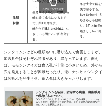
5～9月の間に3回程度発
冬は土中で繭をつ
生。
スクロールできます
態で越冬する。
生育サイクルは、幼虫から
越冬幼虫は4～5月
生態
蛹を経て成虫になるまで
冬まゆから脱出し
特徴
で、約1カ月程度。
り、6月上旬頃か
蛹から羽化した成虫は、生
始まり，6～8月成
きている間に2～3回産卵す
る。
る。
シンクイムシはどの種類も中に潜り込んで食害しますが、
加害具合はそれぞれ特徴があり、異なっています。例え
ば、モモシンクイガは食入孔が非常に小さいため、外から
穴を発見することが困難だったり、逆にナシヒメシンクイ
は芯折れを発生させ、
食入孔は大きかったりします。
シンクイムシを駆除、防除する農薬、農薬以外
の防除方法について
シンクイムシとはどういう虫なのか、その特性と、シンクイ
ムシを駆除、防除するための農薬、またその他の効果的な方
法についても解説します。