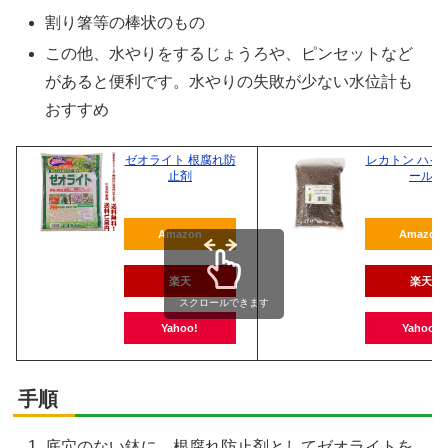
割り箸等の棒状のもの
この他、水やりをするじょうろや、ピンセットなど
があると便利です。水やりの失敗が少ない水位計も
おすすめ
ゼオライト 根腐れ防
レカトン ハイ
止剤
ール
Amazon
Amazon
楽天
楽天
スクロールできます
Yahoo!
Yahoo!
手順
底穴のない鉢に、根腐れ防止剤としてゼオライトを