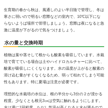
生育期の春から秋は、風通しのよい半日陰で管理し、冬は
寒さに弱いので明るい窓際などの室内で、10℃以下にな
らないようば場所で管理しましょう。窓際は夜になると急
激に温度が下がるので気をつけましょう。
水の量と交換時期
植物は葉や茎そして根からも酸素を吸収しています。水栽
培で育てている場合は土やハイドロカルチャーに比べて、
酸素が吸収しにくくなります。水の温度が上がると酸素の
溶け込む量がすくなくなるため、弱って枯れてしまう可能
性もあります。特に夏場は注意が必要です。
理想的な水栽培の水位は、根の半分から3分の２が浸かる
程度。少なくとも根元3㎝は空気に触れるようにします。
水は週に1回程度、ただし気温が高くなると水が濁るので