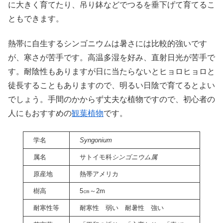
に大きく育てたり、吊り鉢などでつるを垂下げて育てるこ
ともできます。
熱帯に自生するシンゴニウムは暑さには比較的強いです
が、寒さが苦手です。高温多湿を好み、直射日光が苦手で
す。耐陰性もありますが日に当たらないとヒョロヒョロと
徒長することもありますので、明るい日陰で育てるとよい
でしょう。手間のかからず丈夫な植物ですので、初心者の
人にもおすすめの
観葉植物
です。
学名
Syngonium
属名
サトイモ科
シンゴニウム属
原産地
熱帯アメリカ
樹高
5㎝～2m
耐寒性等
耐寒性 弱い 耐暑性 強い