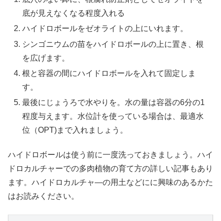
底が見えなくなる程度入れる
ハイドロボールをゼオライトの上にいれます。
X
シンゴニウムの苗をハイドロボールの上に置き、根
を広げます。
Facebook
根と容器の間にハイドロボールを入れて固定しま
す。
はてブ
最後にじょうろで水やりを。水の量は容器の6分の1
程度与えます。水位計を使っている場合は、最適水
LINE
位（OPT)まで入れましょう。
LinkedIn
ハイドロボールは使う前に一度洗っておきましょう。ハイ
ドロカルチャーでの多肉植物の育て方の詳しい記事もあり
コピー
ます。ハイドロカルチャ―の用土などにに興味のあるかた
はお読みください。