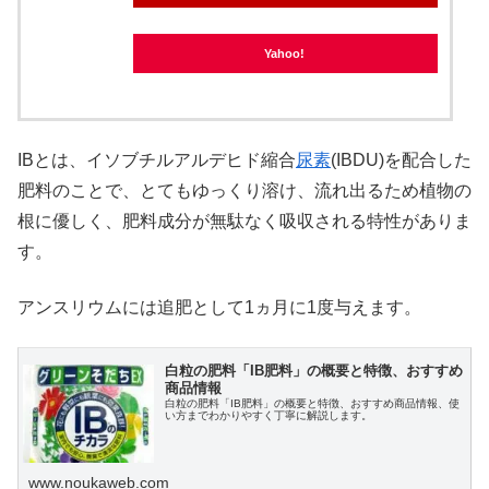
Yahoo!
IBとは、イソブチルアルデヒド縮合
尿素
(IBDU)を配合した
肥料のことで、とてもゆっくり溶け、流れ出るため植物の
根に優しく、肥料成分が無駄なく吸収される特性がありま
す。
アンスリウムには追肥として1ヵ月に1度与えます。
白粒の肥料「IB肥料」の概要と特徴、おすすめ
商品情報
白粒の肥料「IB肥料」の概要と特徴、おすすめ商品情報、使
い方までわかりやすく丁寧に解説します。
www.noukaweb.com