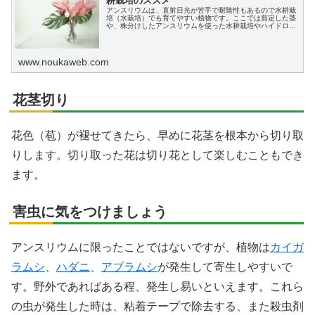
耕栽培のススメ
アンスリウムは、直射日光が苦手で耐陰性もあるので水耕栽
培（水栽培）でも育てやすい植物です。ここでは剪定した茎
や、株分けしたアンスリウムを使った水耕栽培やハイドロカ
ルチャ―への植え替え、育て方を初心者の方にもわかりやす
く説明します。
www.noukaweb.com
花茎切り
花色（苞）が褪せてきたら、早めに花茎を根本から切り取
りします。切り取った花は切り花として楽しむこともでき
ます。
害虫に気をつけましょう
アンスリウムに限ったことではないですが、植物は
カイガ
ラムシ
、
ハダニ
、
アブラムシ
が発生して寄生しやすいで
す。野外であればある程、発生し易いといえます。これら
の虫が発生した時は、粘着テープで除去する、また殺虫剤