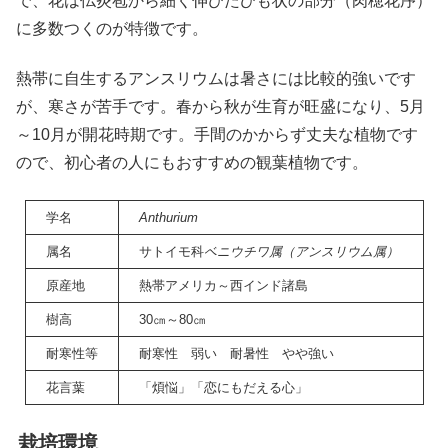
で、花は仏炎苞から細く伸びたひも状の部分（肉穂花序）
に多数つくのが特徴です。
熱帯に自生するアンスリウムは暑さには比較的強いです
が、寒さが苦手です。春から秋が生育が旺盛になり、5月
～10月が開花時期です。手間のかからず丈夫な植物です
ので、初心者の人にもおすすめの観葉植物です。
学名
Anthurium
属名
サトイモ科
ベニウチワ属（アンスリウム属）
原産地
熱帯アメリカ～西インド諸島
樹高
30㎝～80㎝
耐寒性等
耐寒性 弱い 耐暑性 やや強い
花言葉
「煩悩」「恋にもだえる心」
栽培環境