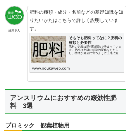
肥料の種類・成分・名前などの基礎知識を知
りたいかたはこちらで詳しく説明していま
す。
編集さん
そもそも肥料ってなに？肥料の
種類と必要性
肥料の定義は肥料取締法で決まっていま
す。肥料は土壌に科学的変化をもたら
し、植物が健全に育つように土地に施さ
れるものを言います。つまり、農作物
（植物）の健全な生育に欠かせない栄養
を与えるものです。肥料の分類を正しく
理解し、必要な肥料を選ぶ力をつけ、栽
www.noukaweb.com
培に活かしましょう。
アンスリウムにおすすめの緩効性肥
料 3選
プロミック 観葉植物用