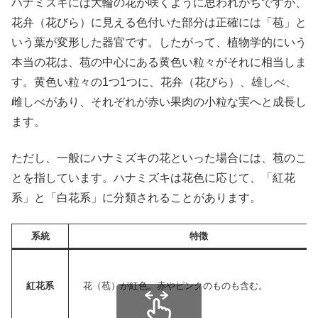
ハナミズキには大輪の花が咲くように思われがちですが、
花弁（花びら）に見える色付いた部分は正確には「苞」と
いう葉が変形した器官です。したがって、植物学的にいう
本当の花は、苞の中心にある黄色い粒々がそれに相当しま
す。黄色い粒々の1つ1つに、花弁（花びら）、雄しべ、
雌しべがあり、それぞれが赤い果肉の小粒な実へと成長し
ます。
ただし、一般にハナミズキの花といった場合には、苞のこ
とを指しています。ハナミズキは花色に応じて、「紅花
系」と「白花系」に分類されることがあります。
系統
特徴
紅花系
花（苞）が紅色。赤やピンクのものも含む。