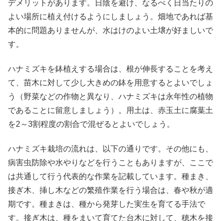
デメリットがあります。日陰を避け、なるべく日当たりの
よい場所に植え付けるようにしましょう。畑地であれば基
本的に問題ありませんが、水はけのよい土壌が好ましいで
す。
ハナミズキを鉢植えする場合は、根が伸長することを考え
て、苗木に対して少し大きめの鉢を用意するとよいでしょ
う（野菜などの作物と異なり、ハナミズキは永年性の植物
であることに留意しましょう）。用土は、赤玉土に腐葉土
を2～3割程度の割合で混ぜるとよいでしょう。
ハナミズキ栽培の流れは、以下の通りです。その他にも、
病害虫防除や水やりなどを行うこともありますが、ここで
は共通して行う代表的な作業を記載しています。種まき、
接ぎ木、挿し木などの繁殖作業を行う場合は、春や秋が適
期です。種まきは、種から発芽した実生を育てる手法で
す。接ぎ木は、種をまいて育てた台木に対して、穂木を接