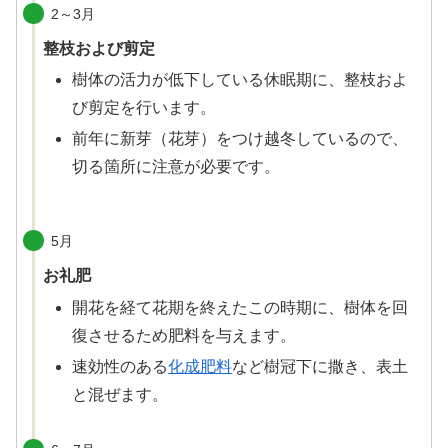
2～3月
整枝および剪定
樹体の活力が低下している休眠期に、整枝およ
び剪定を行います。
前年に新芽（花芽）をつけ越冬しているので、
切る箇所に注意が必要です。
5月
お礼肥
開花を経て花期を終えたこの時期に、樹体を回
復させるため肥料を与えます。
速効性のある
化成肥料
など樹冠下に撒き、表土
と混ぜます。