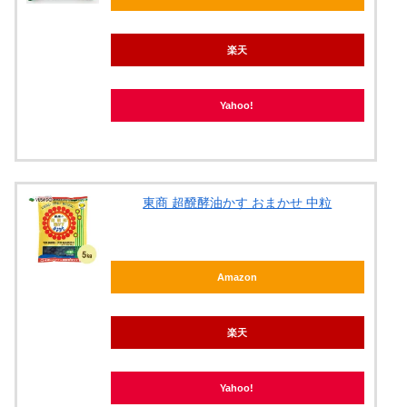
楽天
Yahoo!
東商 超醗酵油かす おまかせ 中粒
Amazon
楽天
Yahoo!