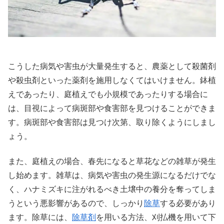
X
こうした病気や害虫が大量発生すると、農薬として殺菌剤
Facebook
や殺虫剤といった薬剤を施用しなくてはいけません。鉢植
えであったり、庭植えでも小規模であったりする場合に
はてブ
は、目視によって病斑部や食害部を見つけることができま
す。病斑部や食害部は見つけ次第、取り除くようにしまし
LINE
ょう。
LinkedIn
また、庭植えの場合、春先になると草花などの雑草が発生
コピー
し始めます。雑草は、病気や害虫の発生源になるだけでな
く、ハナミズキに注がれるべき土壌中の養分を奪ってしま
うという悪影響があるので、しっかり
除草
する必要があり
ます。除草には、
除草剤
を用いる方法、刈払機を用いて下