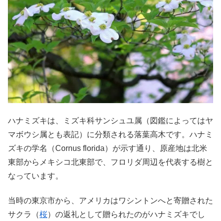
ハナミズキは、ミズキ科サンシュユ属（図鑑によってはヤ
マボウシ属とも表記）に分類される落葉高木です。ハナミ
ズキの学名（Cornus florida）が示す通り、原産地は北米
東部からメキシコ北東部で、フロリダ周辺を代表する樹と
なっています。
当時の東京市から、アメリカはワシントンへと寄贈された
サクラ（
桜
）の返礼として贈られたのがハナミズキでし