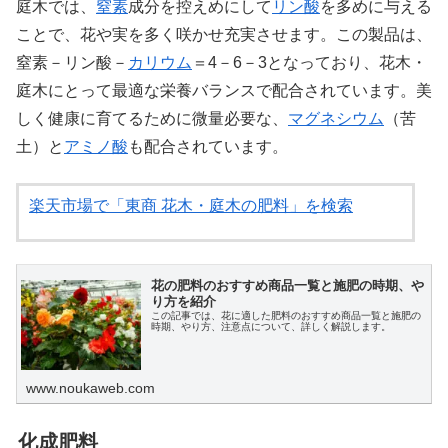
庭木では、
窒素
成分を控えめにして
リン酸
を多めに与える
ことで、花や実を多く咲かせ充実させます。この製品は、
窒素－リン酸－
カリウム
＝4－6－3となっており、花木・
庭木にとって最適な栄養バランスで配合されています。美
しく健康に育てるために微量必要な、
マグネシウム
（苦
土）と
アミノ酸
も配合されています。
楽天市場で「東商 花木・庭木の肥料」を検索
花の肥料のおすすめ商品一覧と施肥の時期、や
り方を紹介
この記事では、花に適した肥料のおすすめ商品一覧と施肥の
時期、やり方、注意点について、詳しく解説します。
www.noukaweb.com
化成肥料