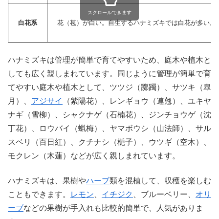
スクロールできます
白花系
花（苞）が白い。自生するハナミズキでは白花が多い。
ハナミズキは管理が簡単で育てやすいため、庭木や植木と
しても広く親しまれています。同じように管理が簡単で育
てやすい庭木や植木として、ツツジ（躑躅）、サツキ（皐
月）、
アジサイ
（紫陽花）、レンギョウ（連翹）、ユキヤ
ナギ（雪柳）、シャクナゲ（石楠花）、ジンチョウゲ（沈
丁花）、ロウバイ（蝋梅）、ヤマボウシ（山法師）、サル
スベリ（百日紅）、クチナシ（梔子）、ウツギ（空木）、
モクレン（木蓮）などが広く親しまれています。
ハナミズキは、果樹や
ハーブ
類を混植して、収穫を楽しむ
こともできます。
レモン
、
イチジク
、ブルーベリー、
オリ
ーブ
などの果樹が手入れも比較的簡単で、人気がありま