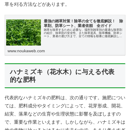
草を刈る方法などがあります。
最強の雑草対策！除草の全てを徹底解説！ 除
草剤、防草シート、業者依頼 全ガイド
雑草を除草するために必要な、場所別雑草別の最適な除草剤
の紹介、除草剤の安全性、また除草道具、除草機械、防草シ
ート、業者の選び方まで、全ての情報を順番に徹底解説しま
す。
www.noukaweb.com
ハナミズキ（花水木）に与える代表
的な肥料
代表的なハナミズキの肥料は、次の通りです。施肥につい
ては、肥料成分やタイミングによって、花芽形成、開花、
結実、落果などの生育や生理状態に影響を及ぼしますの
で、重要な作業といえます。しかしながら、ハナミズキは