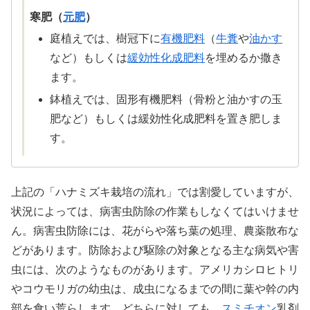
寒肥（
元肥
）
庭植えでは、樹冠下に
有機肥料
（
牛糞
や
油かす
など）もしくは
緩効性化成肥料
を埋めるか撒き
ます。
鉢植えでは、固形有機肥料（骨粉と油かすの玉
肥など）もしくは緩効性化成肥料を置き肥しま
す。
上記の「ハナミズキ栽培の流れ」では割愛していますが、
状況によっては、病害虫防除の作業もしなくてはいけませ
ん。病害虫防除には、花がらや落ち葉の処理、農薬散布な
どがあります。防除および駆除の対象となる主な病気や害
虫には、次のようなものがあります。アメリカシロヒトリ
やコウモリガの幼虫は、成虫になるまでの間に葉や幹の内
部を食い荒らします。どちらに対しても、
スミチオン
乳剤