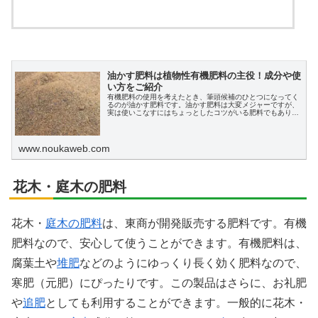
油かす肥料は植物性有機肥料の主役！成分や使
い方をご紹介
有機肥料の使用を考えたとき、筆頭候補のひとつになってく
るのが油かす肥料です。油かす肥料は大変メジャーですが、
実は使いこなすにはちょっとしたコツがいる肥料でもありま
す。この記事では、油かす肥料の成分や使い方をご紹介しま
す。
www.noukaweb.com
花木・庭木の肥料
花木・
庭木の肥料
は、東商が開発販売する肥料です。有機
肥料なので、安心して使うことができます。有機肥料は、
腐葉土や
堆肥
などのようにゆっくり長く効く肥料なので、
寒肥（元肥）にぴったりです。この製品はさらに、お礼肥
や
追肥
としても利用することができます。一般的に花木・