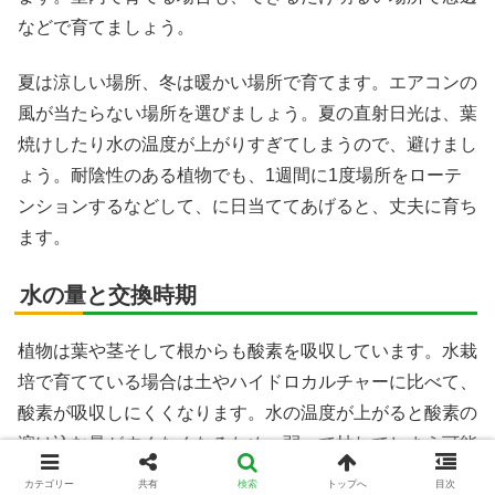
などで育てましょう。
夏は涼しい場所、冬は暖かい場所で育てます。エアコンの
風が当たらない場所を選びましょう。夏の直射日光は、葉
焼けしたり水の温度が上がりすぎてしまうので、避けまし
ょう。耐陰性のある植物でも、1週間に1度場所をローテ
ンションするなどして、に日当ててあげると、丈夫に育ち
ます。
水の量と交換時期
植物は葉や茎そして根からも酸素を吸収しています。水栽
培で育てている場合は土やハイドロカルチャーに比べて、
酸素が吸収しにくくなります。水の温度が上がると酸素の
溶け込む量がすくなくなるため、弱って枯れてしまう可能
性もあります。特に夏場は注意が必要です。
カテゴリー
共有
検索
トップへ
目次