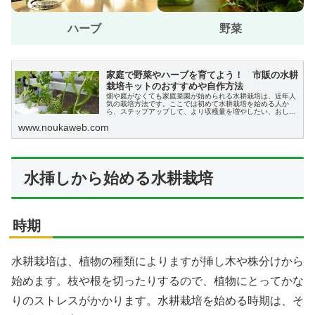
ハーブ
野菜
家庭で野菜やハーブを育てよう！ 市販の水耕
栽培キットのおすすめや自作方法
畑や庭がなくても家庭菜園が始められる水耕栽培は、近年人
気の栽培方法です。ここでは初めて水耕栽培を始める人か
ら、ステップアップして、より収穫量を増やしたい、おしゃ
れに栽培したいという方向けに、水耕栽培キットの機能や選
www.noukaweb.com
び方やおすすめ商品などを、説明します。
水挿しから始める水耕栽培
時期
水耕栽培は、植物の種類によりますが挿し木や株分けから
始めます。枝や根を切ったりするので、植物にとってかな
りのストレスがかかります。水耕栽培を始める時期は、そ