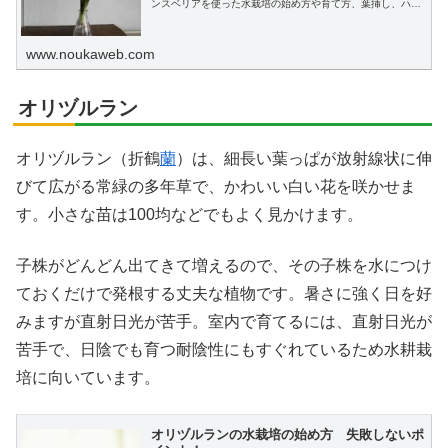
ンスベリアを使った水栽培の始め方や育て方、葉挿し、ハイ
ドロカルチャーへの植え替えについてわかりやすく説明しま
す。
www.noukaweb.com
オリヅルラン
オリヅルラン（折鶴
蘭
）は、細長い葉っぱが放射線状に伸
びて広がる常緑の多年草で、かわいい白い花を咲かせま
す。小さな苗は100均などでもよく見かけます。
子株がどんどん出てきて増えるので、その子株を水につけ
ておくだけで発根する丈夫な植物です。暑さに強く日を好
みますが直射日光が苦手。室内で育てるには、直射日光が
苦手で、日陰でも育つ耐陰性にもすぐれているため水耕栽
培に向いています。
オリヅルランの水栽培の始め方 失敗しないポ