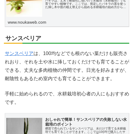
パキラは、丈夫で耐陰性に強いので水栽培（水耕栽培）でも
育てやすい植物です。ここでは、剪定したパキラの茎を使っ
た挿し木や苗の植え替えから始める水耕栽培の始め方から、
ハイドロカルチャ―への植え替え、水耕栽培の育て方をわか
りやすく説明します。
www.noukaweb.com
サンスベリア
サンスベリア
は、100均などでも根のない葉だけも販売さ
れおり、それを土や水に挿しておくだけでも育てることが
できる、丈夫な多肉植物の仲間です。日光を好みますが、
耐陰性もあるため室内でも育てることができます。
手軽に始められるので、水耕栽培初心者の人にもおすすめ
です。
おしゃれで簡単！サンスベリアの失敗しない水
栽培のポイント
裸苗で売られているサンスベリアは、水だけで育てる水耕栽
培でも育てることができます。ここでは100均で購入したサ