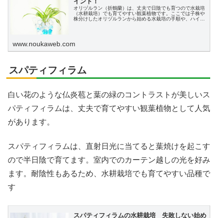
イント！
オリヅルラン（折鶴蘭）は、丈夫で日陰でも育つので水栽培
（水耕栽培）でも育てやすい観葉植物です。ここでは子株や
株分けしたオリヅルランから始める水栽培の手順や、ハイド
ロカルチャ―への植え替え、水耕栽培の育て方をわかりやす
く説明します。
www.noukaweb.com
スパティフィラム
白い花のような仏炎苞と葉の緑のコントラストが美しいス
パティフィラムは、丈夫で育てやすい観葉植物として人気
があります。
スパティフィラムは、直射日光に当てると葉焼けを起こす
ので半日陰で育てます。室内でのカーテン越しの光を好み
ます。耐陰性もあるため、水耕栽培でも育てやすい品種で
す
スパティフィラムの水耕栽培 失敗しない始め