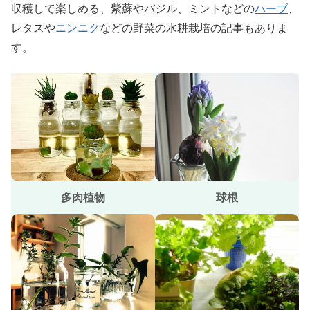
収穫して楽しめる、紫蘇やバジル、ミントなどの
ハーブ
、
レタスや
ニンニク
などの野菜の水耕栽培の記事もありま
す。
多肉植物
球根