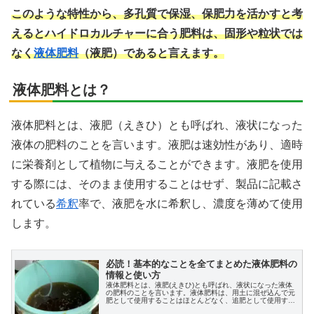
このような特性から、多孔質で保湿、保肥力を活かすと考
えるとハイドロカルチャーに合う肥料は、固形や粒状では
なく
液体肥料
（液肥）であると言えます。
液体肥料とは？
液体肥料とは、液肥（えきひ）とも呼ばれ、液状になった
液体の肥料のことを言います。液肥は速効性があり、適時
に栄養剤として植物に与えることができます。液肥を使用
する際には、そのまま使用することはせず、製品に記載さ
れている
希釈
率で、液肥を水に希釈し、濃度を薄めて使用
します。
必読！基本的なことを全てまとめた液体肥料の
情報と使い方
液体肥料とは、液肥(えきひ)とも呼ばれ、液状になった液体
の肥料のことを言います。液体肥料は、用土に混ぜ込んで元
肥として使用することはほとんどなく、追肥として使用する
ことを主としています。この記事では液体肥料の基本と使い