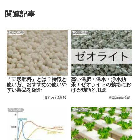
関連記事
肥料の種類
肥料の種類
「固形肥料」とは？特徴と
高い保肥・保水・浄水効
使い方、おすすめの使いや
果！ゼオライトの栽培にお
すい製品を紹介
ける効能と用途
農家web編集部
農家web編集部
肥料の種類
肥料の種類