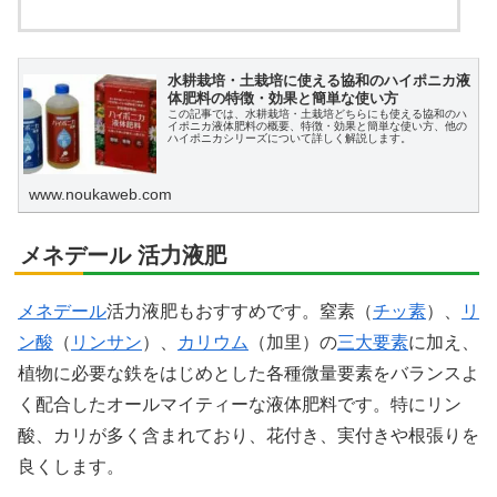
水耕栽培・土栽培に使える協和のハイポニカ液
体肥料の特徴・効果と簡単な使い方
この記事では、水耕栽培・土栽培どちらにも使える協和のハ
イポニカ液体肥料の概要、特徴・効果と簡単な使い方、他の
ハイポニカシリーズについて詳しく解説します。
www.noukaweb.com
メネデール 活力液肥
メネデール
活力液肥もおすすめです。窒素（
チッ素
）、
リ
ン酸
（
リンサン
）、
カリウム
（加里）の
三大要素
に加え、
植物に必要な鉄をはじめとした各種微量要素をバランスよ
く配合したオールマイティーな液体肥料です。特にリン
酸、カリが多く含まれており、花付き、実付きや根張りを
良くします。