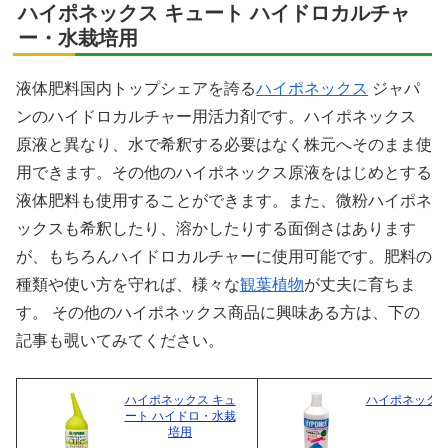
ハイポネックス キュート ハイドロカルチャ
ー・水栽培用
液体肥料国内トップシェアを誇る
ハイポネックス
ジャパ
ンのハイドロカルチャー用活力剤です。ハイポネックス
原液と異なり、水で希釈する必要はなく株元へそのまま使
用できます。その他のハイポネックス原液をはじめとする
液体肥料も使用することができます。また、微粉ハイポネ
ックスも希釈したり、溶かしたりする面倒さはあります
が、もちろんハイドロカルチャーに使用可能です。肥料の
種類や使い方を守れば、様々な
観葉植物
が丈夫に育ちま
す。 その他のハイポネックス商品に興味ある方は、下の
記事も覗いてみてください。
ハイポネックス キュ
ハイポネックス
ート ハイドロ・水栽
培用