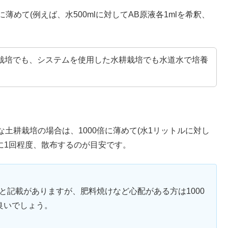
薄めて(例えば、水500mlに対してAB原液各1mlを希釈、
栽培でも、システムを使用した水耕栽培でも水道水で培養
土耕栽培の場合は、1000倍に薄めて(水1リットルに対し
間に1回程度、散布するのが目安です。
と記載がありますが、肥料焼けなど心配がある方は1000
良いでしょう。