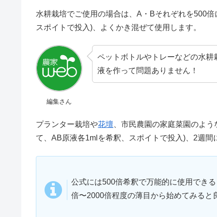
水耕栽培でご使用の場合は、A・Bそれぞれを500倍に
スポイトで投入)、よくかき混ぜて使用します。
ペットボトルやトレーなどの水耕
液を作って問題ありません！
編集さん
プランター栽培や
花壇
、市民農園の家庭菜園のような
て、AB原液各1mlを希釈、スポイトで投入)、2週
公式には500倍希釈で万能的に使用できる
倍〜2000倍程度の薄目から始めてみると