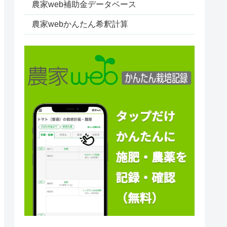
農家web補助金データベース
農家webかんたん希釈計算