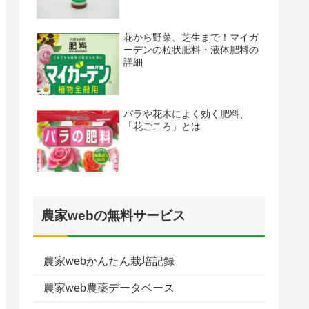
花から野菜、芝生まで！マイガ
ーデンの粒状肥料・液体肥料の
詳細
バラや花木によく効く肥料、
「花ごころ」とは
農家webの無料サービス
農家webかんたん栽培記録
農家web農薬データベース