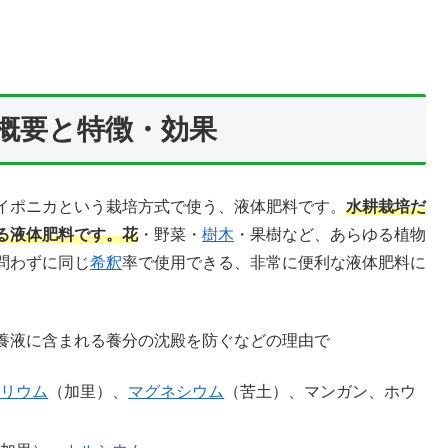
概要と特徴・効果
イポニカという栽培方式で使う、液体肥料です。
水耕栽培だ
る液体肥料です。花
・野菜・
樹木
・果樹など、あらゆる植物
問わずに同じ
希釈
率で使用できる、非常に便利な液体肥料に
養液に含まれる養分の沈殿を防ぐなどの理由で
カリウム
（加里）、
マグネシウム
（苦土）、マンガン、ホウ