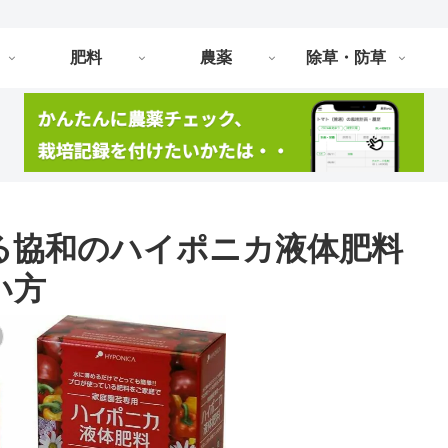
肥料
農薬
除草・防草
る協和のハイポニカ液体肥料
い方