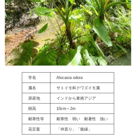
学名
Alocasia odora
属名
サトイモ科クワズイモ属
原産地
インドから東南アジア
樹高
10cm～2m
耐寒性等
耐寒性 弱い 耐暑性 強い
花言葉
「仲直り」「復縁」