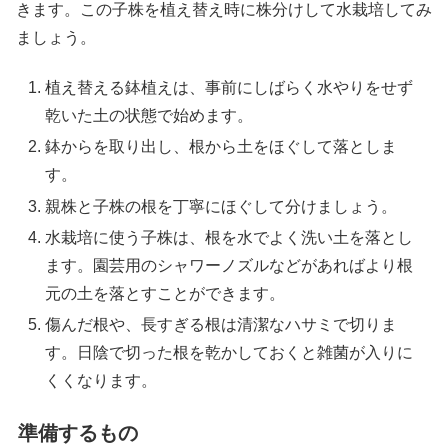
きます。この子株を植え替え時に株分けして水栽培してみ
ましょう。
X
植え替える鉢植えは、事前にしばらく水やりをせず
乾いた土の状態で始めます。
Facebook
鉢からを取り出し、根から土をほぐして落としま
す。
はてブ
親株と子株の根を丁寧にほぐして分けましょう。
水栽培に使う子株は、根を水でよく洗い土を落とし
LINE
ます。園芸用のシャワーノズルなどがあればより根
元の土を落とすことができます。
LinkedIn
傷んだ根や、長すぎる根は清潔なハサミで切りま
コピー
す。日陰で切った根を乾かしておくと雑菌が入りに
くくなります。
準備するもの