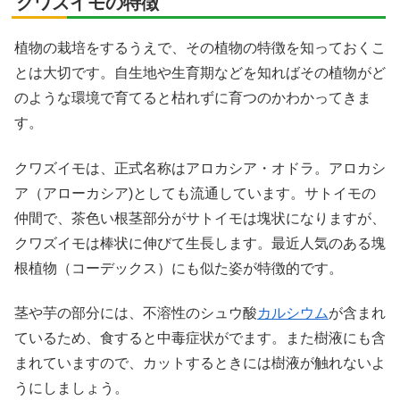
クワズイモの特徴
植物の栽培をするうえで、その植物の特徴を知っておくこ
とは大切です。自生地や生育期などを知ればその植物がど
のような環境で育てると枯れずに育つのかわかってきま
す。
クワズイモは、正式名称はアロカシア・オドラ。アロカシ
ア（アローカシア)としても流通しています。サトイモの
仲間で、茶色い根茎部分がサトイモは塊状になりますが、
クワズイモは棒状に伸びて生長します。最近人気のある塊
根植物（コーデックス）にも似た姿が特徴的です。
茎や芋の部分には、不溶性のシュウ酸
カルシウム
が含まれ
ているため、食すると中毒症状がでます。また樹液にも含
まれていますので、カットするときには樹液が触れないよ
うにしましょう。