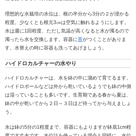
理想的な水栽培の水位は、根の半分から3分の２が浸かる
程度。少なくとも根元3㎝は空気に触れるようにします。
水は週に1回程度、ただし気温が高くなると水が濁るので
濁ったら水を交換します。容器に
苔
がつくことがありま
す。水替えの時に容器も洗ってあげましょう。
ハイドロカルチャーの水やり
ハイドロカルチャーは、水を鉢の中に溜めて育てるます。
ハイドロボールなどは外から乾いているようでも鉢の中側
は湿っていることも多いです。生育期である春から夏は、
鉢の中が乾いてから２日～３日ほど待ってから与えましょ
う。
水は鉢の5分の1程度まで、容器にもよりますが鉢底1cm程
度で大丈夫です。水位計を使っている場合も同様に、水位