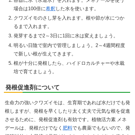
容器に水（水道水）を入れます。メネデールを使う
場合は100倍に
希釈
した水を使います。
クワズイモのさし芽を入れます。根や節が水につか
るまで入れます。
発芽するまで2～3日に1回に水は変えましょう。
明るい日陰で室内で管理しましょう。2～4週間程度
で新しい根が生えてきます。
根が十分に発根したら、ハイドロカルチャーや水栽
培で育てましょう。
発根促進剤について
生命力の強いクワズイモは、生育期であれば水だけでも発
根しますが、発根を早くしたり太く丈夫で元気な根を促進
させるために、発根促進剤も有効です。植物活力素 メネ
デールは、発根だけでなく
肥料
でも農薬でもないので、発