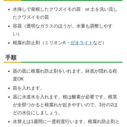
水挿しで発根したクワズイモの苗 or 土を洗い流し
たクワズイモの苗
容器（透明なガラスのほうが、水量も調整しやす
い）
根腐れ防止剤（ミリオンA・
ゼオライト
など）
手順
器の底に根腐れ防止剤をいれます。鉢底が隠れる程
度OK
苗を入れます。
器に水道水を入れます。根は酸素が必要です。根茎
が全部つかると根腐れが起きやすいので、3分の2ほ
どの水位にしましょう。
水替えは1週間に一度程度行います。根腐れ防止剤と