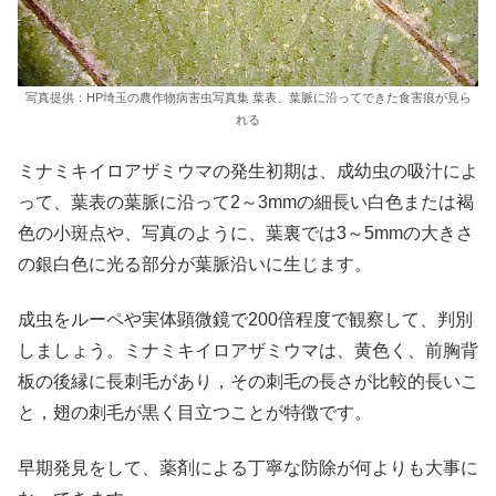
写真提供：HP埼玉の農作物病害虫写真集 葉表、葉脈に沿ってできた食害痕が見ら
れる
ミナミキイロアザミウマの発生初期は、成幼虫の吸汁によ
って、葉表の葉脈に沿って2～3mmの細長い白色または褐
色の小斑点や、写真のように、葉裏では3～5mmの大きさ
の銀白色に光る部分が葉脈沿いに生じます。
成虫をルーペや実体顕微鏡で200倍程度で観察して、判別
しましょう。ミナミキイロアザミウマは、黄色く、前胸背
板の後縁に長刺毛があり，その刺毛の長さが比較的長いこ
と，翅の刺毛が黒く目立つことが特徴です。
早期発見をして、薬剤による丁寧な防除が何よりも大事に