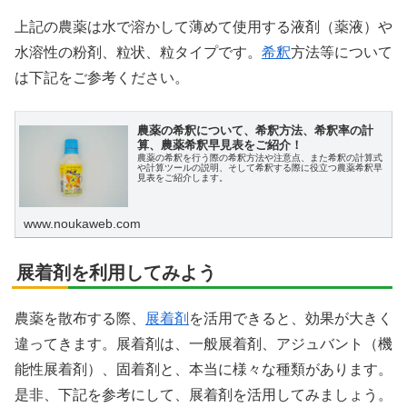
上記の農薬は水で溶かして薄めて使用する液剤（薬液）や
水溶性の粉剤、粒状、粒タイプです。
希釈
方法等について
は下記をご参考ください。
農薬の希釈について、希釈方法、希釈率の計
算、農薬希釈早見表をご紹介！
農薬の希釈を行う際の希釈方法や注意点、また希釈の計算式
や計算ツールの説明、そして希釈する際に役立つ農薬希釈早
見表をご紹介します。
www.noukaweb.com
展着剤を利用してみよう
農薬を散布する際、
展着剤
を活用できると、効果が大きく
違ってきます。展着剤は、一般展着剤、アジュバント（機
能性展着剤）、固着剤と、本当に様々な種類があります。
是非、下記を参考にして、展着剤を活用してみましょう。