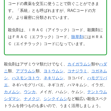
コードの農薬を交互に使うことで防ぐことができま
す。「系統」とも呼ばれますが、RACコードの方
が、より厳密に分類されています。
X
殺虫剤は、ＩＲＡＣ（アイラック）コード、殺菌剤に
Facebook
はＦＲＡＣ（エフラック）コード、
除草剤
にはＨＲＡ
Ｃ（エイチラック）コードになっています。
はてブ
LINE
殺虫剤はアザミウマ類だけでなく、
カイガラムシ
類や
ハダ
ニ
類、
アブラムシ
類、
ヨトウムシ
、
コナジラミ
、
コガネム
LinkedIn
シ
、
ハスモンヨトウ
、
ネキリムシ
、ヨコバイ、
ハモグリバ
エ
、ネギハモグリバエ、ネギコガ、ハマキムシ、イラガ、
コピー
カメムシ
、
ウンカ
、メイガ、ハムシ、ケムシ、
テントウム
シダマシ
、
ナメクジ
、
シンクイムシ
など幅広い殺虫スペク
トラムを持つものも多いので、うまく活用しましょう。