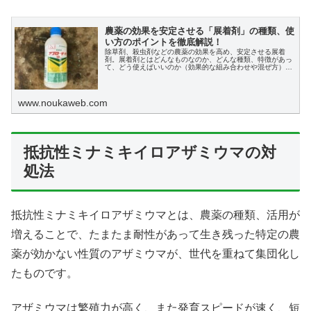
農薬の効果を安定させる「展着剤」の種類、使
い方のポイントを徹底解説！
除草剤、殺虫剤などの農薬の効果を高め、安定させる展着
剤。展着剤とはどんなものなのか、どんな種類、特徴があっ
て、どう使えばいいのか（効果的な組み合わせや混ぜ方）な
どを徹底解説していきます。
www.noukaweb.com
抵抗性ミナミキイロアザミウマの対
処法
抵抗性ミナミキイロアザミウマとは、農薬の種類、活用が
増えることで、たまたま耐性があって生き残った特定の農
薬が効かない性質のアザミウマが、世代を重ねて集団化し
たものです。
アザミウマは繁殖力が高く、また発育スピードが速く、短