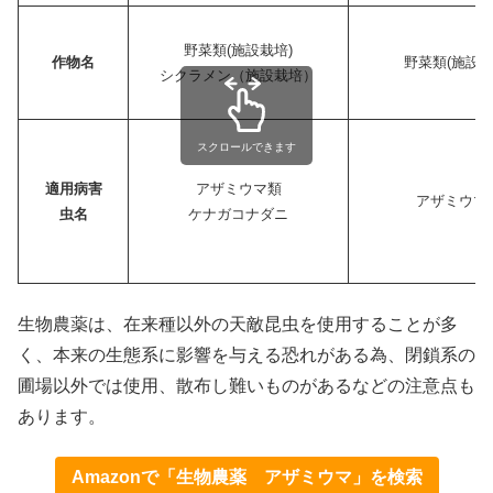
野菜類(施設栽培)
作物名
野菜類(施設栽
シクラメン（施設栽培）
スクロールできます
適用病害
アザミウマ類
アザミウマ
虫
名
ケナガコナダニ
生物農薬は、在来種以外の天敵昆虫を使用することが多
く、本来の生態系に影響を与える恐れがある為、閉鎖系の
圃場以外では使用、散布し難いものがあるなどの注意点も
あります。
Amazonで「生物農薬 アザミウマ」を検索