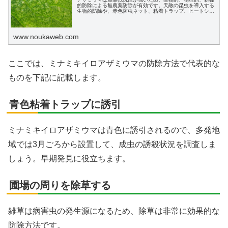
的防除による無農薬防除が有効です。天敵の昆虫を導入する
生物的防除や、赤色防虫ネット、粘着トラップ、ヒートショ
ック効果などを活用する物理的防除が効果的です。また、除
草による耕種的防除も重要です。
www.noukaweb.com
ここでは、ミナミキイロアザミウマの防除方法で代表的な
ものを下記に記載します。
青色粘着トラップに誘引
ミナミキイロアザミウマは青色に誘引されるので、多発地
域では3月ごろから設置して、成虫の誘殺状況を調査しま
しょう。早期発見に役立ちます。
圃場の周りを除草する
雑草は病害虫の発生源になるため、除草は非常に効果的な
防除方法です。