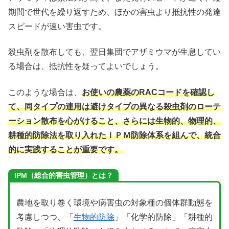
期間で世代を繰り返すため、ほかの害虫より抵抗性の発達
スピードが速い害虫です。
殺虫剤を散布しても、翌日集団でアザミウマが生息してい
る場合は、抵抗性を疑ってよいでしょう。
このような場合は、
お使いの農薬のRACコードを確認し
て、同タイプの連用は避けタイプの異なる殺虫剤のローテ
ーション散布を心がけること、さらには生物的、物理的、
耕種的防除法を取り入れたＩＰＭ防除体系を組んで、統合
的に実践することが重要です。
IPM（総合的害虫管理）とは？
農地を取り巻く環境や病害虫の対象種の個体群動態を
考慮しつつ、「
生物的防除
」「化学的防除」「耕種的