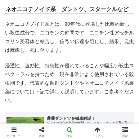
ネオニコチノイド系 ダントツ、スタークルなど
ネオニコチノイド系とは、90年代に登場した比較的新し
い殺虫成分で、ニコチンの仲間です。ニコチン性アセチル
コリン受容体と結合し、信号の伝達を阻止し、結果、昆虫
は麻痺し、死に至ります。
浸透性、速効性、持続性が優れていることや幅広い殺虫ス
ペクトラムを持つため、現在非常によく使用されている殺
虫剤です。代表的な製剤ダントツやネオニコチノイド系農
薬については下記で詳しく説明しています。ご参考くださ
い。
農薬ダントツを徹底解説！
ダントツは住友化学が創製した、ネオニコチノイド系の殺虫
剤で，多くの作物に適用があり，優れた防御効果を発揮する
農薬です。ここではダントツについて、特長や適用作物、害
虫、使用の注意点を説明します。
カテゴリー
共有
検索
トップへ
目次