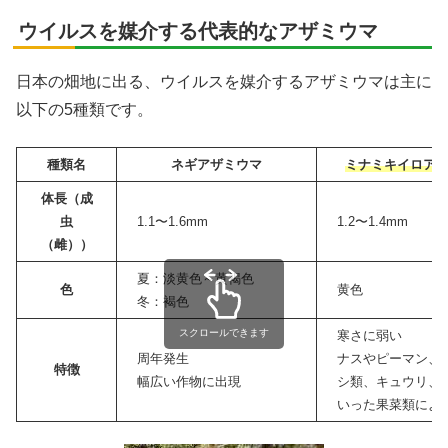
ウイルスを媒介する代表的なアザミウマ
日本の畑地に出る、ウイルスを媒介するアザミウマは主に
以下の5種類です。
種類名
ネギアザミウマ
ミナミキイロア
体長（成
虫
1.1〜1.6mm
1.2〜1.4mm
（雌））
夏：淡黄色～黄褐色
色
黄色
冬：褐色
スクロールできます
寒さに弱い
周年発生
ナスやピーマン、
特徴
幅広い作物に出現
シ類、キュウリ、
いった果菜類によ