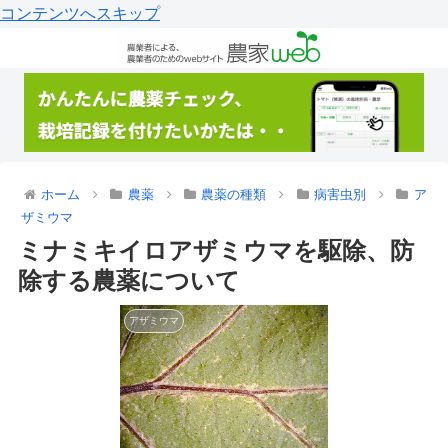
コンテンツへスキップ
ホーム
農薬
農薬の種類
病害虫別
ア
ザミウマ
ミナミキイロアザミウマを駆除、防
除する農薬について
アザミウマ