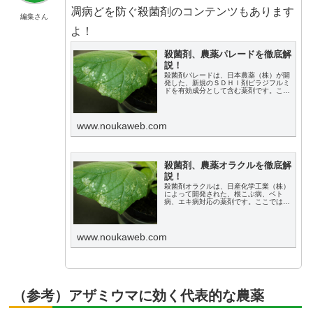
凋病どを防ぐ殺菌剤のコンテンツもあります
編集さん
よ！
殺菌剤、農薬パレードを徹底解
説！
殺菌剤パレードは、日本農薬（株）が開
発した、新規のＳＤＨＩ剤ピラジフルミ
ドを有効成分として含む薬剤です。ここ
では農薬パレードについて、特長や適用
作物、使用の注意点を説明します。
www.noukaweb.com
殺菌剤、農薬オラクルを徹底解
説！
殺菌剤オラクルは、日産化学工業（株）
によって開発された、根こぶ病、ベト
病、エキ病対応の薬剤です。ここでは農
薬オラクルについて、特長や適用作物、
使用の注意点を説明します。
www.noukaweb.com
（参考）アザミウマに効く代表的な農薬