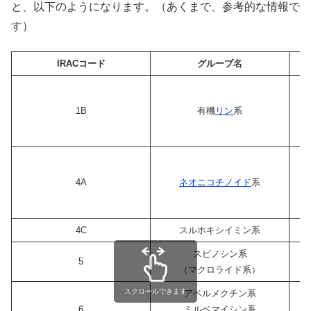
と、以下のようになります。（あくまで、参考的な情報で
す）
IRACコード
グループ名
1B
有機
リン
系
4A
ネオニコチノイド
系
4C
スルホキシイミン系
スピノシン系
5
（マクロライド系）
スクロールできます
アベルメクチン系
6
ミルベマイシン系