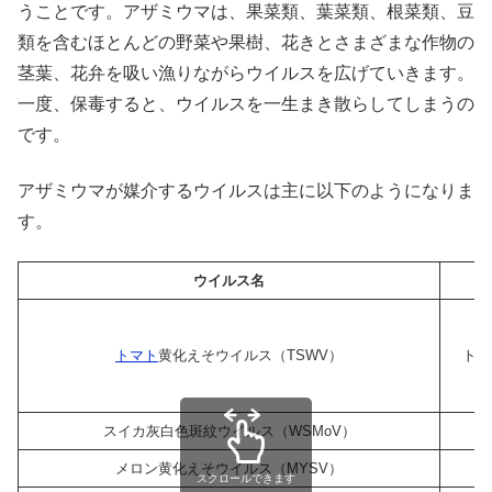
うことです。アザミウマは、果菜類、葉菜類、根菜類、豆
類を含むほとんどの野菜や果樹、花きとさまざまな作物の
茎葉、花弁を吸い漁りながらウイルスを広げていきます。
一度、保毒すると、ウイルスを一生まき散らしてしまうの
です。
アザミウマが媒介するウイルスは主に以下のようになりま
す。
ウイルス名
トマト
黄化えそウイルス（TSWV）
トマ
スイカ灰白色斑紋ウイルス（WSMoV）
メロン黄化えそウイルス（MYSV）
スクロールできます