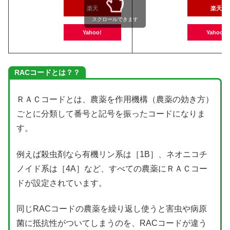
楽天
楽天
スクロールできます
Yahoo!
Yahoo!
RACコードとは？？
ＲＡＣコードとは、農薬を作用機構（農薬の効き方）
ごとに分類して番号と記号を振ったコードになりま
す。
例えば殺虫剤なら有機リン系は［1B］、ネオニコチ
ノイド系は［4A］など、すべての農薬にＲＡＣコー
ドが設定されています。
同じRACコードの農薬を繰り返し使うと害虫や病原
菌に抵抗性がついてしまうのを、RACコードが違う