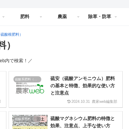
肥料
農薬
除草・防草
（硫酸根肥料）
料）
eb内で検索！／
硫安（硫酸アンモニウム）肥料
硫酸系肥料（硫酸根肥料）
の基本と特徴、効果的な使い方
と注意点
部
2024.10.31
農家web編集部
硫酸マグネシウム肥料の特徴と
硫酸系肥料（硫酸根肥料）
効果、注意点、上手な使い方