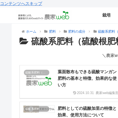
コンテンツへスキップ
栽培
ホーム
肥料
肥料の成分
硫酸系肥料
硫酸系肥料（硫酸根肥
＼農家w
葉面散布もできる硫酸マンガン
硫酸系肥料（硫酸根肥料）
肥料の基本と特徴、効果的な使
い方
2024.10.31
農家web編集
肥料としての硫酸加里の特徴と
硫酸系肥料（硫酸根肥料）
効果、使用方法について