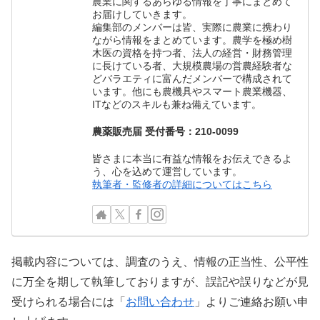
農業に関するあらゆる情報を丁寧にまとめて
お届けしていきます。
編集部のメンバーは皆、実際に農業に携わり
ながら情報をまとめています。農学を極め樹
木医の資格を持つ者、法人の経営・財務管理
に長けている者、大規模農場の営農経験者な
どバラエティに富んだメンバーで構成されて
います。他にも農機具やスマート農業機器、
ITなどのスキルも兼ね備えています。
農薬販売届 受付番号：210-0099
皆さまに本当に有益な情報をお伝えできるよ
う、心を込めて運営しています。
執筆者・監修者の詳細についてはこちら
掲載内容については、調査のうえ、情報の正当性、公平性
に万全を期して執筆しておりますが、誤記や誤りなどが見
受けられる場合には「
お問い合わせ
」よりご連絡お願い申