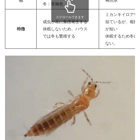
色
褐色系
冬：茶褐色
ミカンキイロアザ
スクロールできます
成虫が花に集団発生する
似ているが、複眼
特徴
休眠しないため、ハウス
が短い
では冬も繁殖する
休眠するため冬に
ない。