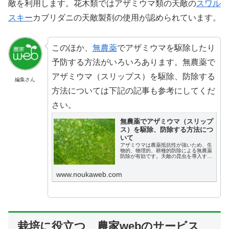
敵を利用します。花木類ではアザミウマ類の天敵の
スワル
スキー
カブリダニの天敵製剤の使用が認められています。
このほか、
無農薬
でアザミウマを駆除したり
予防する方法がいろいろあります。無農薬で
アザミウマ（スリップス）を駆除、防除する
編集さん
方法については下記の記事も参考にしてくだ
さい。
無農薬でアザミウマ（スリップ
ス）を駆除、防除する方法につ
いて
アザミウマは農薬抵抗性が強いため、生
物的、物理的、耕種的防除による無農薬
防除が有効です。天敵の昆虫を導入する
生物的防除や、赤色防虫ネット、粘着ト
ラップ、ヒートショック効果などを活用
www.noukaweb.com
する物理的防除が効果的です。また、除
草による耕種的防除も重要です。
栽培に役立つ 農家webのサービス