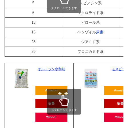
5
スピノシン系
スクロールできます
6
マクロライド系
13
ピロール系
15
ベンゾイル
尿素
28
ジアミド系
29
フロニカミド系
オルトラン水和剤
モスピラ
Amazon
Amazon
楽天
楽天
スクロールできます
Yahoo!
Yahoo!