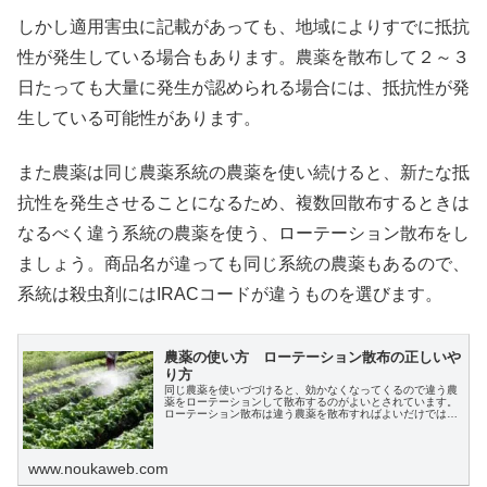
しかし適用害虫に記載があっても、地域によりすでに抵抗
性が発生している場合もあります。農薬を散布して２～３
日たっても大量に発生が認められる場合には、抵抗性が発
生している可能性があります。
また農薬は同じ農薬系統の農薬を使い続けると、新たな抵
抗性を発生させることになるため、複数回散布するときは
なるべく違う系統の農薬を使う、ローテーション散布をし
ましょう。商品名が違っても同じ系統の農薬もあるので、
系統は殺虫剤にはIRACコードが違うものを選びます。
農薬の使い方 ローテーション散布の正しいや
り方
同じ農薬を使いづづけると、効かなくなってくるので違う農
薬をローテーションして散布するのがよいとされています。
ローテーション散布は違う農薬を散布すればよいだけではあ
りません。ここでは農薬のローテーション散布の正しいやり
方について説明します。
www.noukaweb.com