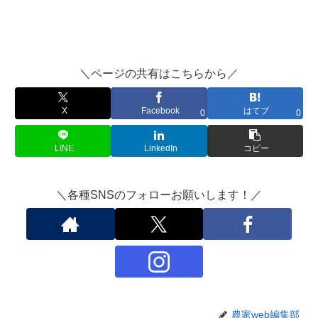
＼ページの共有はこちらから／
X
Facebook
はてブ
0
0
LINE
LinkedIn
コピー
＼各種SNSのフォローお願いします！／
農家web編集部