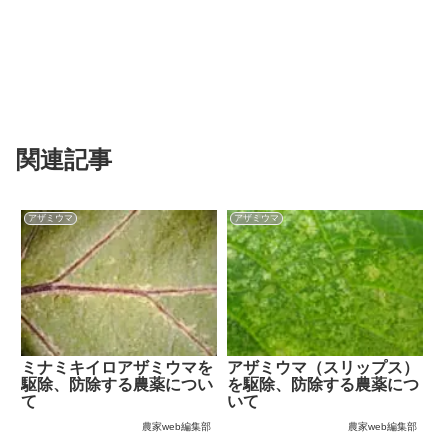
関連記事
アザミウマ
アザミウマ
ミナミキイロアザミウマを
アザミウマ（スリップス）
駆除、防除する農薬につい
を駆除、防除する農薬につ
て
いて
農家web編集部
農家web編集部