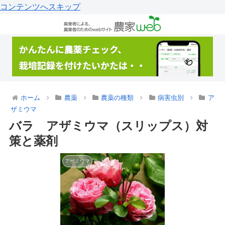
コンテンツへスキップ
ホーム
農薬
農薬の種類
病害虫別
ア
ザミウマ
バラ アザミウマ（スリップス）対
策と薬剤
アザミウマ