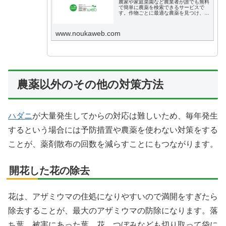
農家や家庭菜園など農業者が誰でも無料
で簡単に農薬を検索できるサービスで
す。作物ごとに最適な農薬を見つけ、効
果的な農業をサポートします。
www.noukaweb.com
農薬以外のその他の対策方法
ハダニ
が大量発生してからの対応は難しいため、毎年発生
するという場合には予防措置や農薬を使わない対策をする
ことが、薬剤散布の回数を減らすことにもつながります。
開花した花の除去
花は、アザミウマの住処になりやすいので満開をすぎたら
除去することが、最大のアザミウマの防除になります。落
ち葉、被害にあった葉、花、つぼみなども切り取って袋に