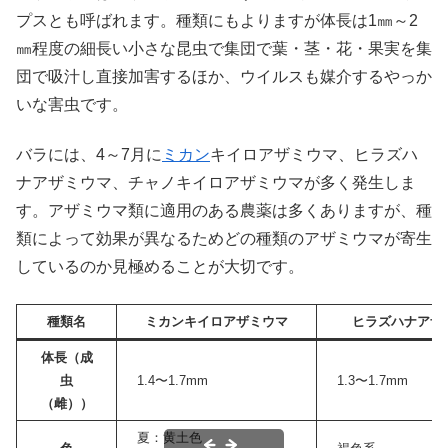
プスとも呼ばれます。種類にもよりますが体長は1㎜～2
㎜程度の細長い小さな昆虫で集団で葉・茎・花・果実を集
団で吸汁し直接加害するほか、ウイルスも媒介するやっか
いな害虫です。
バラには、4～7月に
ミカン
キイロアザミウマ、ヒラズハ
ナアザミウマ、チャノキイロアザミウマが多く発生しま
す。アザミウマ類に適用のある農薬は多くありますが、種
類によって効果が異なるためどの種類のアザミウマが寄生
しているのか見極めることが大切です。
種類名
ミカンキイロアザミウマ
ヒラズハナアザ
体長（成
虫
1.4〜1.7mm
1.3〜1.7mm
（雌））
夏：黄土色