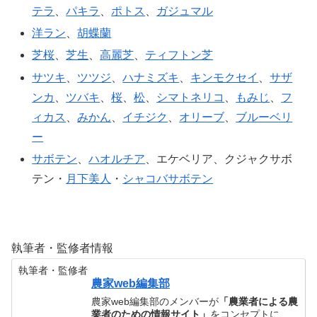
テラ
、
パキラ
、
ポトス
、
ガジュマル
洋ラン
、
胡蝶蘭
芝桜
、
芝生
、
高麗芝
、
ティフトン芝
サツキ
、
ツツジ
、
ハナミズキ
、
キンモクセイ
、
サザ
ンカ
、
ツバキ
、
桜
、
松
、
シマトネリコ
、
もみじ
、
フ
ィカス
、
みかん
、
イチジク
、
オリーブ
、
ブルーベリ
ー
サボテン
、
ハオルチア
、エケベリア、クジャクサボ
テン・
月下美人
・
シャコバサボテン
執筆者・監修者情報
執筆者・監修者
農家web編集部
農家web編集部のメンバーが
「農業者による農
業者のための情報サイト」
をコンセプトに、