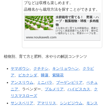
ブなどは収穫も楽しめます。
品種名から栽培方法を探すことができます。
水耕栽培で育てる！ 野菜・ハ
ーブ・観葉植物・球根・多肉植
物
土を使わずに育てる水耕栽培は、農家だ
けでなく家庭菜園でも人気です。畑や広
い場所がなくとも、野菜やハーブを育て
て収穫することもできます。また室内で
www.noukaweb.com
観葉植物や多肉植物、球根なども育てる
ことができます。 水耕栽培の始め方や育
て方、水耕栽培キットなどについて、解
説します。
植物別、育て方と肥料、水やりの解説コンテンツ
ヤマボウシ
、
クチナシ
、
キンリョウヘン
、
クラビ
ア
、
ビカクシダ
、
睡蓮
、
紫陽花
アンスリウム
、
ミニバラ
、
ブーゲンビリア
、
ペチュ
ニア
、ラベンダー、
プルメリア
、
ハイビスカス
、
ク
リスマスローズ
サンスベリア
、
アマリリス
、
シンビジウム
、
モンス