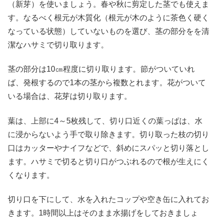
（新芽）を使いましょう。春や秋に剪定した茎でも使えま
す。なるべく根元が木質化（根元が木のように茶色く硬く
なっている状態）していないものを選び、茎の部分をを清
潔なハサミで切り取ります。
茎の部分は10㎝程度に切り取ります。節がついていれ
ば、発根するので1本の茎から複数とれます。花がついて
いる場合は、花芽は切り取ります。
葉は、上部に4～5枚残して、切り口近くの葉っぱは、水
に浸からないよう手で取り除きます。切り取った枝の切り
口はカッターやナイフなどで、斜めにスパッと切り落とし
ます。ハサミで切ると切り口がつぶれるので根が生えにく
くなります。
切り口を下にして、水を入れたコップや空き缶に入れてお
きます。1時間以上はそのまま水揚げをしておきましょ