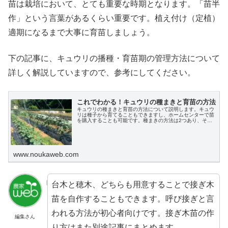
苗は栽培において、とても重要な時期となります。「苗半
作」という言葉があるくらい重要です。植え付け（定植）
適期になるまで大事に育苗しましょう。
下の記事に、キュウリの播種・育苗期の管理方法について
詳しく解説していますので、参考にしてください。
これでわかる！キュウリの種まきと育苗の方法
キュウリの種まきと育苗の方法について説明します。キュウ
リは種子から育てることもできますし、ホームセンターで苗
を購入することも可能です。種まきの方法は2つあり、それ
ぞれの作業手順を記載しています。またホームセンターでの
苗の選び方、そのあとの育苗の方法まで記載しています。
www.noukaweb.com
台木と穂木、どちらも用意することで接ぎ木
苗を自作することもできます。呼び接ぎと言
われる方法が初心者向けです。接ぎ木苗の作
編集さん
り方はまた別途記事にまとめます。