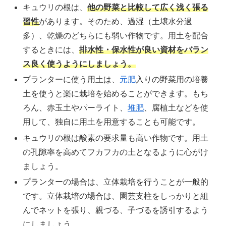
キュウリの根は、
他の野菜と比較して広く浅く張る
習性
があります。そのため、過湿（土壌水分過
多）、乾燥のどちらにも弱い作物です。用土を配合
するときには、
排水性・保水性が良い資材をバラン
ス良く使うようにしましょう。
プランターに使う用土は、
元肥
入りの野菜用の培養
土を使うと楽に栽培を始めることができます。もち
ろん、赤玉土やパーライト、
堆肥
、腐植土などを使
用して、独自に用土を用意することも可能です。
キュウリの根は酸素の要求量も高い作物です。用土
の孔隙率を高めてフカフカの土となるように心がけ
ましょう。
プランターの場合は、立体栽培を行うことが一般的
です。立体栽培の場合は、園芸支柱をしっかりと組
んでネットを張り、親づる、子づるを誘引するよう
にしましょう。