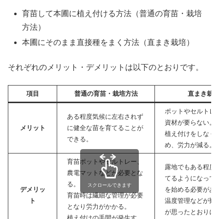
育苗して本圃に植え付ける方法（普通の育苗・栽培
方法）
本圃にそのまま直接種をまく方法（直まき栽培）
それぞれのメリット・デメリットは以下のとおりです。
項目
普通の育苗・栽培方法
直まき栽
ポットやセルトレ
ある程度気候に左右されず
資材が要らない。
メリット
に健全な苗を育てることが
植え付けをしなく
できる。
め、労力が減る。
育苗ポットやセルトレー、
露地でもある程度
農電マットなどが必要とな
てるようになって
る。
スクロールできます
デメリッ
を始める必要があ
育苗時は繊細な管理が必要
ト
温度管理などが難
となり労力がかかる。
が思ったとおりに
植え付けの手間が発生す