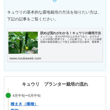
キュウリの基本的な露地栽培の方法を知りたい方は、
下記の記事をご覧ください。
X
読めば流れがわかる！キュウリの栽培方法
Facebook
キュウリは、水分が95%以上が水分であり、みずみず
しさが特徴の野菜です。この記事では、キュウリの基礎
知識や家庭菜園などで使える栽培方法の基本、重要事
項、注意点などについて解説します。
はてブ
www.noukaweb.com
LINE
LinkedIn
キュウリ プランター栽培の流れ
コピー
4月中旬〜5月中旬
種まき（播種）