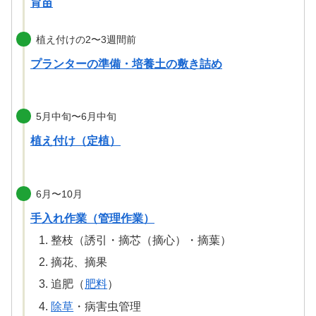
育苗
植え付けの2〜3週間前
プランターの準備・培養土の敷き詰め
5月中旬〜6月中旬
植え付け（定植）
6月〜10月
手入れ作業（管理作業）
整枝（誘引・摘芯（摘心）・摘葉）
摘花、摘果
追肥（
肥料
）
除草
・病害虫管理