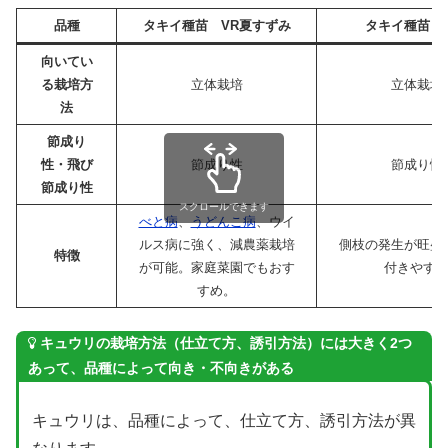
品種
タキイ種苗 VR夏すずみ
タキイ種苗 
向いてい
る栽培方
立体栽培
立体栽培
法
節成り
性・飛び
節成り性
節成り性
節成り性
スクロールできます
べと病
、
うどんこ病
、ウイ
ルス病に強く、減農薬栽培
側枝の発生が旺盛
特徴
が可能。家庭菜園でもおす
付きやす
すめ。
キュウリの栽培方法（仕立て方、誘引方法）には大きく2つ
あって、品種によって向き・不向きがある
キュウリは、品種によって、仕立て方、誘引方法が異