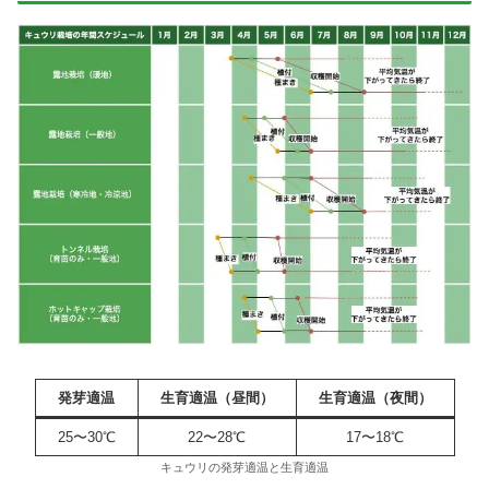
発芽適温
生育適温（昼間）
生育適温（夜間）
25〜30℃
22〜28℃
17〜18℃
キュウリの発芽適温と生育適温