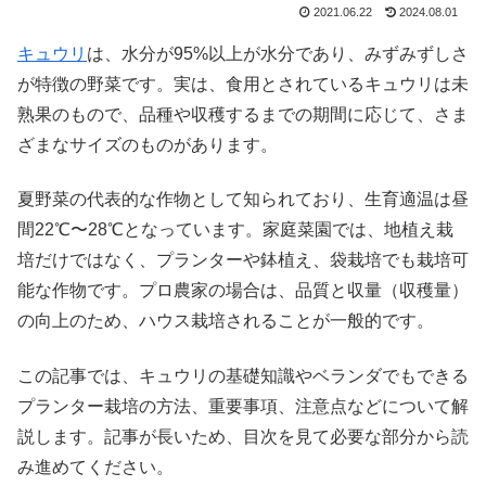
2021.06.22
2024.08.01
キュウリ
は、水分が95%以上が水分であり、みずみずしさ
が特徴の野菜です。実は、食用とされているキュウリは未
熟果のもので、品種や収穫するまでの期間に応じて、さま
ざまなサイズのものがあります。
夏野菜の代表的な作物として知られており、生育適温は昼
間22℃〜28℃となっています。家庭菜園では、地植え栽
培だけではなく、プランターや鉢植え、袋栽培でも栽培可
能な作物です。プロ農家の場合は、品質と収量（収穫量）
の向上のため、ハウス栽培されることが一般的です。
この記事では、キュウリの基礎知識やベランダでもできる
プランター栽培の方法、重要事項、注意点などについて解
説します。記事が長いため、目次を見て必要な部分から読
み進めてください。