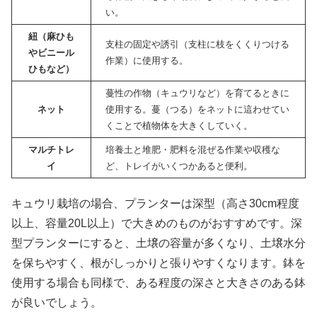
い。
紐（麻ひも
支柱の固定や誘引（支柱に枝をくくりつける
やビニール
作業）に使用する。
ひもなど）
蔓性の作物（キュウリなど）を育てるときに
ネット
使用する。蔓（つる）をネットに這わせてい
くことで植物体を大きくしていく。
マルチトレ
培養土と堆肥・肥料を混ぜる作業や収穫な
イ
ど、トレイがいくつかあると便利。
キュウリ栽培の場合、プランターは深型（高さ30cm程度
以上、容量20L以上）で大きめのものがおすすめです。深
型プランターにすると、土壌の容量が多くなり、土壌水分
を保ちやすく、根がしっかりと張りやすくなります。鉢を
使用する場合も同様で、ある程度の深さと大きさのある鉢
が良いでしょう。