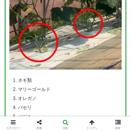
ネギ類
マリーゴールド
オレガノ
パセリ
バジル
シソ
カテゴリー
共有
検索
トップへ
目次