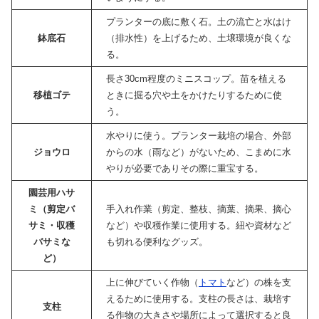
プランターの底に敷く石。土の流亡と水はけ
鉢底石
（排水性）を上げるため、土壌環境が良くな
る。
長さ30cm程度のミニスコップ。苗を植える
移植ゴテ
ときに掘る穴や土をかけたりするために使
う。
水やりに使う。プランター栽培の場合、外部
ジョウロ
からの水（雨など）がないため、こまめに水
やりが必要でありその際に重宝する。
園芸用ハサ
ミ（剪定バ
手入れ作業（剪定、整枝、摘葉、摘果、摘心
サミ・収穫
など）や収穫作業に使用する。紐や資材など
バサミな
も切れる便利なグッズ。
ど）
上に伸びていく作物（
トマト
など）の株を支
えるために使用する。支柱の長さは、栽培す
支柱
る作物の大きさや場所によって選択すると良