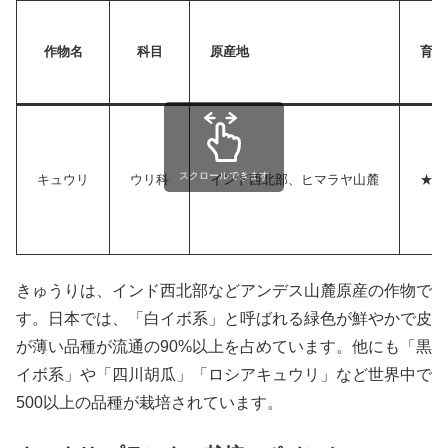
作物名
科目
原産地
育て
スクロールできます
キュウリ
ウリ科
インド西北部、ヒマラヤ山麓
★★
きゅうりは、インド西北部などアンデス山麓原産の作物で
す。日本では、「白イボ系」と呼ばれる緑色が鮮やかで皮
が薄い品種が流通の90%以上を占めています。他にも「黒
イボ系」や「四川胡瓜」「ロシアキュウリ」など世界中で
500以上の品種が栽培されています。