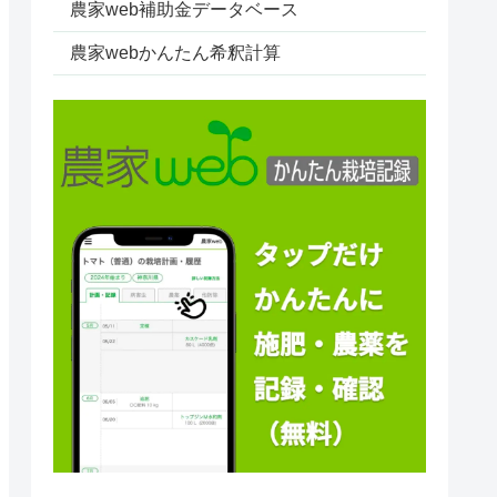
農家web補助金データベース
農家webかんたん希釈計算