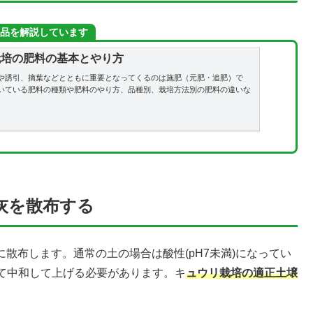
品を解説しています
栽培の肥料の基本とやり方
や誘引、摘葉などとともに重要となってくるのは施肥（元肥・追肥）で
いている肥料の種類や肥料のやり方、品種別、栽培方法別の肥料の違いな
灰を散布する
に散布します。通常の土の場合は酸性(pH7未満)になってい
て中和して上げる必要があります。キ
ュウリ栽培の適正土壌