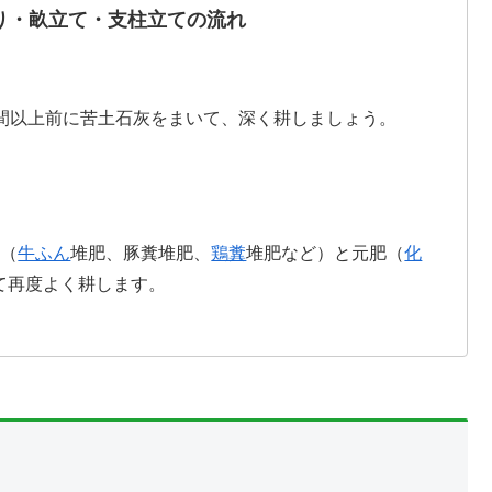
り・畝立て・支柱立ての流れ
週間以上前に苦土石灰をまいて、深く耕しましょう。
肥（
牛ふん
堆肥、豚糞堆肥、
鶏糞
堆肥など）と元肥（
化
て再度よく耕します。