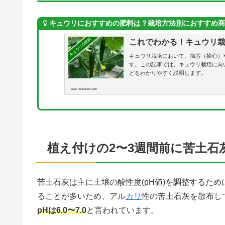
キュウリにおすすめの肥料は？栽培方法別におすすめ商
これでわかる！キュウリ
キュウリ栽培において、摘芯（摘心）
す。この記事では、キュウリ栽培に向
どをわかりやすく説明します。
www.noukaweb.com
植え付けの2〜3週間前に苦土石
苦土石灰は主に土壌の酸性度(pH値)を調整するため
ることが多いため、アル
カリ
性の苦土石灰を散布し
pHは6.0〜7.0
と言われています。