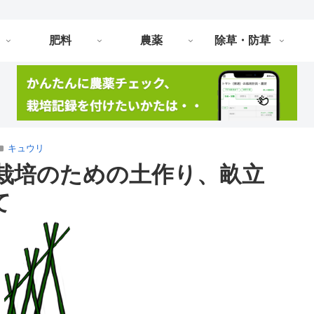
肥料
農薬
除草・防草
キュウリ
栽培のための土作り、畝立
て