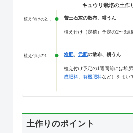
キュウリ栽培の土作
苦土石灰の散布、耕うん
植え付けの2〜3週間前
植え付け（定植）予定の2〜3
堆肥
、
元肥
の散布、耕うん
植え付けの1週間前
植え付け予定の1週間前には堆
成肥料
、
有機肥料
など）をまい
土作りのポイント