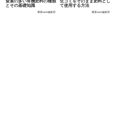
窒素の多い有機肥料の種類
生ゴミをそのまま肥料とし
とその基礎知識
て使用する方法
農家web編集部
農家web編集部