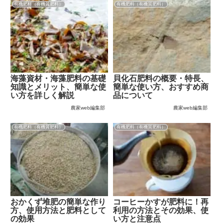
有機肥料（有機質肥料）
有機肥料（有機質肥料）
海藻資材・海藻肥料の基礎
貝化石肥料の概要・特長、
知識とメリット、簡単な使
簡単な使い方、おすすめ商
い方を詳しく解説
品について
農家web編集部
農家web編集部
有機肥料（有機質肥料）
有機肥料（有機質肥料）
おかくず堆肥の簡単な作り
コーヒーかすが肥料に！再
方、使用方法と肥料として
利用の方法とその効果、使
の効果
い方と注意点