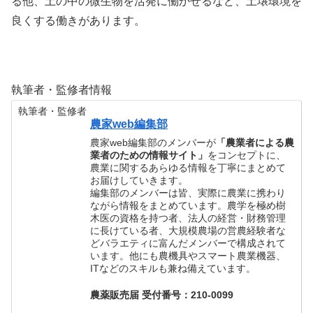
る他、土の中の微生物を活発に働かせるなど、土壌環境を
良くする働きがあります。
執筆者・監修者情報
執筆者・監修者
農家web編集部
農家web編集部のメンバーが
「農業者による農
業者のための情報サイト」
をコンセプトに、
農業に関するあらゆる情報を丁寧にまとめて
お届けしていきます。
編集部のメンバーは皆、実際に農業に携わり
ながら情報をまとめています。農学を極め樹
木医の資格を持つ者、法人の経営・財務管理
に長けている者、大規模農場の営農経験者な
どバラエティに富んだメンバーで構成されて
います。他にも農機具やスマート農業機器、
ITなどのスキルも兼ね備えています。
農薬販売届 受付番号：210-0099