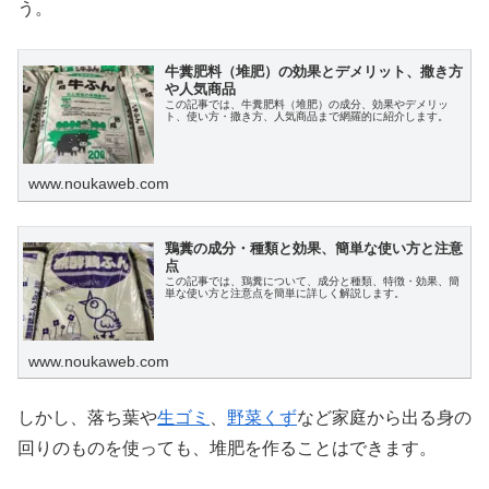
う。
牛糞肥料（堆肥）の効果とデメリット、撒き方
や人気商品
この記事では、牛糞肥料（堆肥）の成分、効果やデメリッ
ト、使い方・撒き方、人気商品まで網羅的に紹介します。
www.noukaweb.com
鶏糞の成分・種類と効果、簡単な使い方と注意
点
この記事では、鶏糞について、成分と種類、特徴・効果、簡
単な使い方と注意点を簡単に詳しく解説します。
www.noukaweb.com
しかし、落ち葉や
生ゴミ
、
野菜くず
など家庭から出る身の
回りのものを使っても、堆肥を作ることはできます。