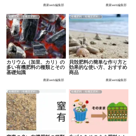
農家web編集部
農家web編集部
有機肥料（有機質肥料）
有機肥料（有機質肥料）
カリウム（加里、カリ）の
貝殻肥料の簡単な作り方と
多い有機肥料の種類とその
効果的な使い方、おすすめ
基礎知識
商品
農家web編集部
農家web編集部
有機肥料（有機質肥料）
有機肥料（有機質肥料）