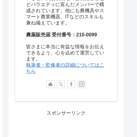
どバラエティに富んだメンバーで構
成されています。他にも農機具やス
マート農業機器、ITなどのスキルも
兼ね備えています。
農薬販売届 受付番号：210-0099
栽培
皆さまに本当に有益な情報をお伝え
穫までの日（目
でき
できるよう、心を込めて運営してい
作型
栽培
ます。
安）
る地
執筆者・監修者の詳細についてはこ
域
ちら
露地栽培
促成栽培
プランター・
半促成栽培
から40日〜60日
全国
雨よけ栽培
抑制栽培
スポンサーリンク
施設栽培養液
など
養液土耕栽培