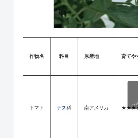
作物名
科目
原産地
育てや
ス
トマト
ナス
科
南アメリカ
★★★