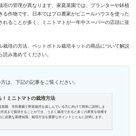
栽培の管理が異なります。家庭菜園では、プランターや鉢植
きる作物です。日本ではプロ農家がビニールハウスを使った
されることが多く、ミニトマトが一年中スーパーの店頭に並
ル栽培の方法、ペットボトル栽培キットの商品について解説
ら読み進めてください。
い方は、下記の記事をご覧ください。
る！ミニトマトの栽培方法
庭菜園、市民農園で野菜栽培を楽しんでいる方に向けて簡単に説明しま
10月頃まで栽培することができ、うまく栽培できると多くの果実を収穫す
めに必要な基礎知識、栽培方法を重要なポイントとともに説明します。