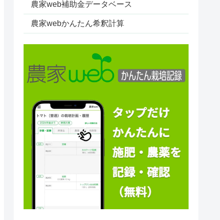
農家web補助金データベース
農家webかんたん希釈計算