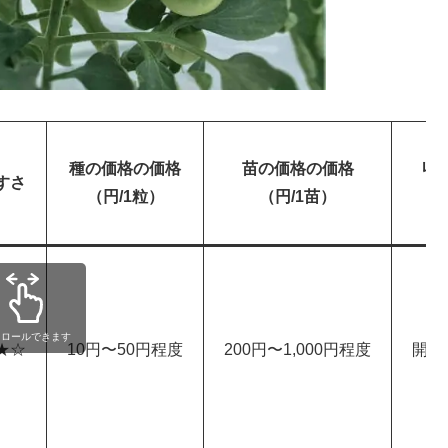
種の価格の価格
苗の価格の価格
収
すさ
（円/1粒）
（円/1苗）
クロールできます
★☆
10円〜50円程度
200円〜1,000円程度
開花