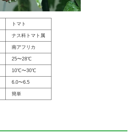
トマト
ナス科トマト属
南アフリカ
25〜28℃
10℃〜30℃
6.0〜6.5
簡単