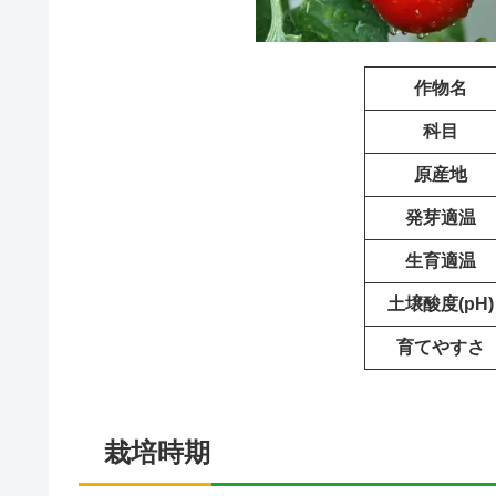
作物名
科目
原産地
発芽適温
生育適温
土壌酸度(pH)
育てやすさ
栽培時期