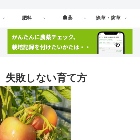
肥料
農薬
除草・防草
 失敗しない育て方