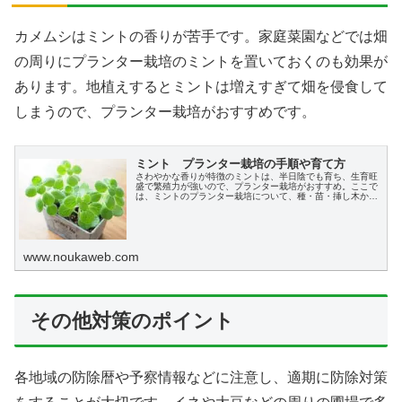
カメムシはミントの香りが苦手です。家庭菜園などでは畑
の周りにプランター栽培のミントを置いておくのも効果が
あります。地植えするとミントは増えすぎて畑を侵食して
しまうので、プランター栽培がおすすめです。
ミント プランター栽培の手順や育て方
さわやかな香りが特徴のミントは、半日陰でも育ち、生育旺
盛で繁殖力が強いので、プランター栽培がおすすめ。ここで
は、ミントのプランター栽培について、種・苗・挿し木から
始める手順や育て方について、家庭菜園初心者の方でもわか
りやすく説明します。
www.noukaweb.com
その他対策のポイント
各地域の防除暦や予察情報などに注意し、適期に防除対策