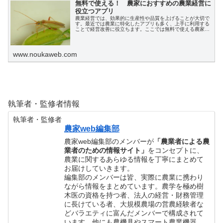
無料で使える！ 農家におすすめの農業経営に
役立つアプリ
農業経営では、効果的に生産性や品質を上げることが大切で
す。最近では農業に特化したアプリも多く、上手に利用する
ことで経営改善に役立ちます。ここでは無料で使える農家
webのアプリの機能や特徴を説明します。
www.noukaweb.com
執筆者・監修者情報
執筆者・監修者
農家web編集部
農家web編集部のメンバーが
「農業者による農
業者のための情報サイト」
をコンセプトに、
農業に関するあらゆる情報を丁寧にまとめて
お届けしていきます。
編集部のメンバーは皆、実際に農業に携わり
ながら情報をまとめています。農学を極め樹
木医の資格を持つ者、法人の経営・財務管理
に長けている者、大規模農場の営農経験者な
どバラエティに富んだメンバーで構成されて
います。他にも農機具やスマート農業機器、