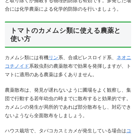
と取り除くか捕殺する物理的防除も有効です。多発した場
合には化学農薬による化学的防除のを行いましょう。
トマトのカメムシ類に使える農薬と
使い方
カメムシ類には有機
リン
系、合成ピレスロイド系、
ネオニ
コチノイド
系殺虫剤の農薬散布で効果を発揮しますが、ト
マトに適用のある農薬は多くありません。
農薬散布は、発見が遅れないように圃場をよく観察し、集
団で行動する若年幼虫の時までに散布すると効果的です。
カメムシの発生が局所的であれば部分散布をし、対応でき
ないようなら全面散布をしましょう。
ハウス栽培で、タバコカスミカメが発生している場合は
コ