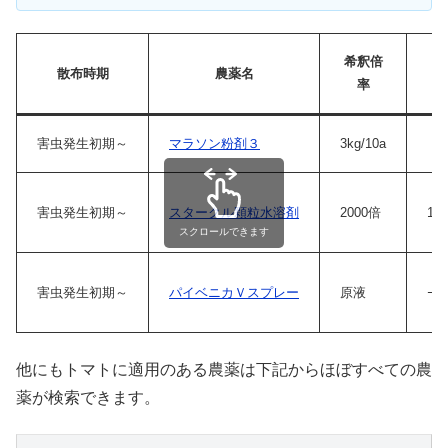
希釈倍
散布時期
農薬名
率
害虫発生初期～
マラソン粉剤３
3kg/10a
害虫発生初期～
スタークル顆粒水溶剤
2000倍
10
スクロールできます
害虫発生初期～
パイベニカＶスプレー
原液
ｰ
他にもトマトに適用のある農薬は下記からほぼすべての農
薬が検索できます。