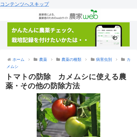
コンテンツへスキップ
ホーム
農薬
農薬の種類
病害虫別
カ
メムシ
トマトの防除 カメムシに使える農
薬・その他の防除方法
カメムシ