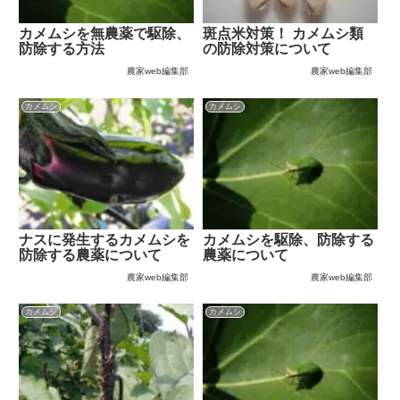
カメムシを無農薬で駆除、
斑点米対策！ カメムシ類
防除する方法
の防除対策について
農家web編集部
農家web編集部
カメムシ
カメムシ
ナスに発生するカメムシを
カメムシを駆除、防除する
防除する農薬について
農薬について
農家web編集部
農家web編集部
カメムシ
カメムシ