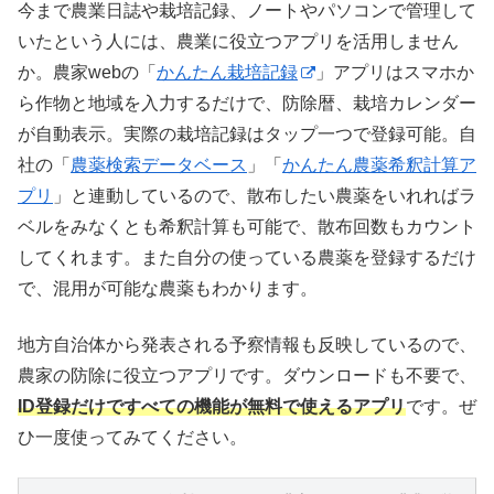
今まで農業日誌や栽培記録、ノートやパソコンで管理して
いたという人には、農業に役立つアプリを活用しません
か。農家webの「
かんたん栽培記録
」アプリはスマホか
ら作物と地域を入力するだけで、防除暦、栽培カレンダー
が自動表示。実際の栽培記録はタップ一つで登録可能。自
社の「
農薬検索データベース
」「
かんたん農薬希釈計算ア
プリ
」と連動しているので、散布したい農薬をいれればラ
ベルをみなくとも希釈計算も可能で、散布回数もカウント
してくれます。また自分の使っている農薬を登録するだけ
で、混用が可能な農薬もわかります。
地方自治体から発表される予察情報も反映しているので、
農家の防除に役立つアプリです。ダウンロードも不要で、
ID登録だけですべての機能が無料で使えるアプリ
です。ぜ
ひ一度使ってみてください。