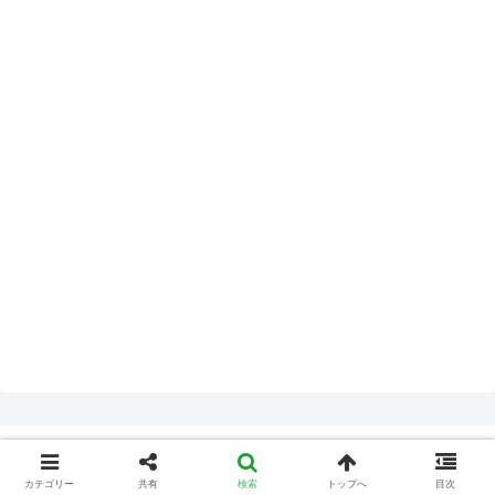
カテゴリー
共有
検索
トップへ
目次
利用規約
プライバシーポリシー