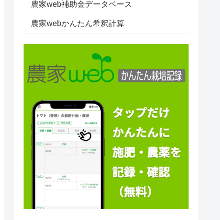
農家web補助金データベース
農家webかんたん希釈計算