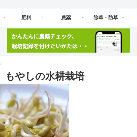
肥料
農薬
除草・防草
培
 もやしの水耕栽培