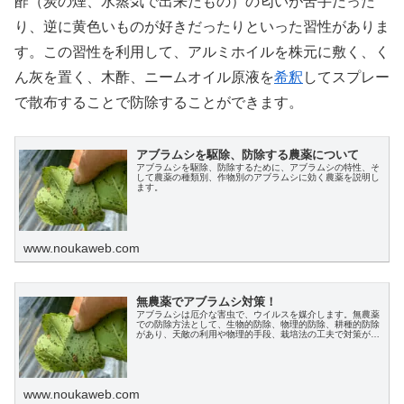
酢（炭の煙、水蒸気で出来たもの）の匂いが苦手だった
り、逆に黄色いものが好きだったりといった習性がありま
す。この習性を利用して、アルミホイルを株元に敷く、く
ん灰を置く、木酢、ニームオイル原液を
希釈
してスプレー
で散布することで防除することができます。
アブラムシを駆除、防除する農薬について
アブラムシを駆除、防除するために、アブラムシの特性、そ
して農薬の種類別、作物別のアブラムシに効く農薬を説明し
ます。
www.noukaweb.com
無農薬でアブラムシ対策！
アブラムシは厄介な害虫で、ウイルスを媒介します。無農薬
での防除方法として、生物的防除、物理的防除、耕種的防除
があり、天敵の利用や物理的手段、栽培法の工夫で対策が可
能です。早期発見が鍵となります。
www.noukaweb.com