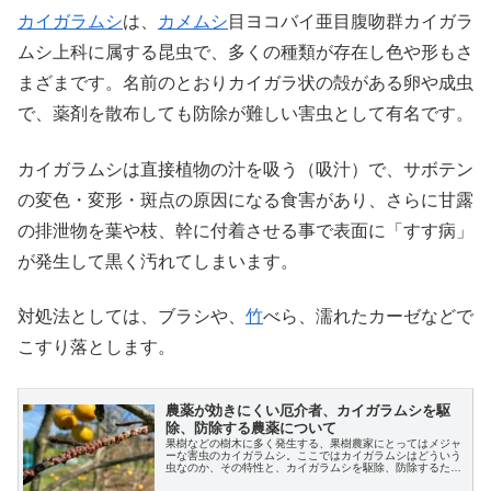
カイガラムシ
は、
カメムシ
目ヨコバイ亜目腹吻群カイガラ
ムシ上科に属する昆虫で、多くの種類が存在し色や形もさ
まざまです。名前のとおりカイガラ状の殻がある卵や成虫
で、薬剤を散布しても防除が難しい害虫として有名です。
カイガラムシは直接植物の汁を吸う（吸汁）で、サボテン
の変色・変形・斑点の原因になる食害があり、さらに甘露
の排泄物を葉や枝、幹に付着させる事で表面に「すす病」
が発生して黒く汚れてしまいます。
対処法としては、ブラシや、
竹
べら、濡れたカーゼなどで
こすり落とします。
農薬が効きにくい厄介者、カイガラムシを駆
除、防除する農薬について
果樹などの樹木に多く発生する、果樹農家にとってはメジャ
ーな害虫のカイガラムシ。ここではカイガラムシはどういう
虫なのか、その特性と、カイガラムシを駆除、防除するため
の農薬について解説します。