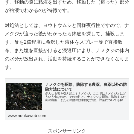
す。移動の際に粘液を出すため、移動した（這った）部分
が粘液でわかるのが特徴です。
対処法としては、ヨウトウムシと同様夜行性ですので、ナ
メクジが這った後がわかったら鉢底を探して、捕殺しま
す。酢を2倍程度に希釈した液体をスプレー等で直接散
布、また塩を直接かけると浸透圧により、ナメクジの体内
の水分が放出され、活動を持続することができなくなりま
す。
ナメクジを駆除、防除する農薬、農薬以外の防
除方法について
多大な食害を引き起こすナメクジ。ここではナメクジとはど
ういう虫なのか、その特性と、ナメクジを駆除、防除するた
めの農薬、またその他の効果的な方法、対策についても解説
します。
www.noukaweb.com
スポンサーリンク