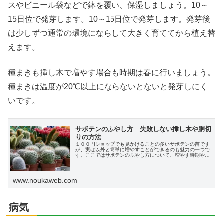
スやビニール袋などで鉢を覆い、保湿しましょう。10～
15日位で発芽します。10～15日位で発芽します。発芽後
は少しずつ通常の環境にならして大きく育ててから植え替
えます。
種まきも挿し木で増やす場合も時期は春に行いましょう。
種まきは温度が20℃以上にならないとないと発芽しにく
いです。
サボテンのふやし方 失敗しない挿し木や胴切
りの方法
１００円ショップでも見かけることの多いサボテンの苗です
が、実は以外と簡単に増やすことができるのも魅力の一つで
す。ここではサボテンのふやし方について、増やす時期や挿
し木、胴切り、実生（種まき）の方法についてわかりやすく
説明します。
www.noukaweb.com
病気