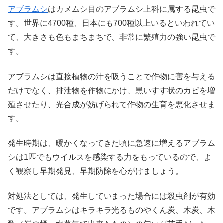
アブラムシ
はカメムシ目のアブラムシ上科に属する昆虫で
す。世界に4700種、日本にも700種以上いるといわれてい
て、大きさも色もまちまちで、非常に繁殖力の強い昆虫で
す。
アブラムシは直接植物の汁を吸うことで作物に害を与える
だけでなく、排泄物を作物にかけ、黒いすす状のカビを増
殖させたり、光合成が妨げられて作物の生育を悪化させま
す。
発生時期は、暖かくなってきた頃に急速に増えるアブラム
シは1匹でもウイルスを感染する力をもっているので、よ
く観察し早期発見、早期防除を心がけましょう。
対処法としては、発生していまった場合には殺虫剤が有効
です。アブラムシはキラキラ光るものやくん炭、木炭、木