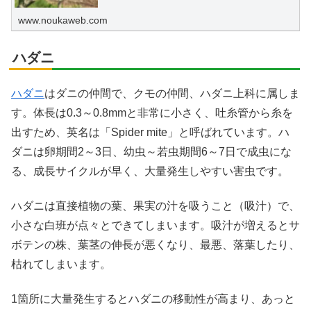
www.noukaweb.com
ハダニ
ハダニ
はダニの仲間で、クモの仲間、ハダニ上科に属しま
す。体長は0.3～0.8mmと非常に小さく、吐糸管から糸を
出すため、英名は「Spider mite」と呼ばれています。ハ
ダニは卵期間2～3日、幼虫～若虫期間6～7日で成虫にな
る、成長サイクルが早く、大量発生しやすい害虫です。
ハダニは直接植物の葉、果実の汁を吸うこと（吸汁）で、
小さな白班が点々とできてしまいます。吸汁が増えるとサ
ボテンの株、葉茎の伸長が悪くなり、最悪、落葉したり、
枯れてしまいます。
1箇所に大量発生するとハダニの移動性が高まり、あっと