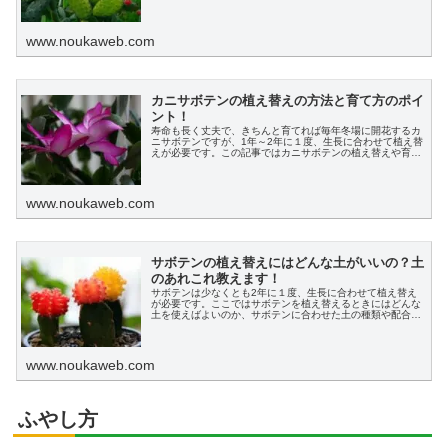
方法、用土など失敗しないやり方についてわかりやすく説明
します。
www.noukaweb.com
カニサボテンの植え替えの方法と育て方のポイ
ント！
寿命も長く丈夫で、きちんと育てれば毎年冬場に開花するカ
ニサボテンですが、1年～2年に１度、生長に合わせて植え替
えが必要です。この記事ではカニサボテンの植え替えや育て
方について初心者の方でもわかりやすく説明します。
www.noukaweb.com
サボテンの植え替えにはどんな土がいいの？土
のあれこれ教えます！
サボテンは少なくとも2年に１度、生長に合わせて植え替え
が必要です。ここではサボテンを植え替えるときにはどんな
土を使えばよいのか、サボテンに合わせた土の種類や配合に
ついて説明します。
www.noukaweb.com
ふやし方