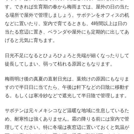
す。できれば生育期の春から梅雨までは、屋外の日の当た
る場所で屋外で管理しましょう。サボテンをオフィスの机
などに置いたり、室内で育てるときも、4時間以上は日の
X
当たる窓辺に置き、ベランダや屋外にも定期的に出してあ
げると元気に育ちます。
Facebook
日光不足になるとひょろひょろと先端が細くなったりして
はてブ
徒長してしまい、弱って枯れる原因ともなります。
LINE
梅雨明け後の真夏の直射日光は、葉焼けの原因にもなりま
すので半日日に当てたら、午後は軒下などの日陰に移動す
LinkedIn
る。もしくは寒冷紗などで遮光して半日陰で管理します。
コピー
サボテンは元々メキシコなど温暖な地域に生息しているた
め、耐寒性は強くありません。霜の降りる前には室内で管
理してください。特に冬場は夜窓辺に置いておくと気温が