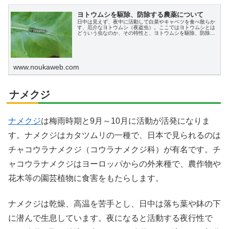
ヨトウムシを駆除、防除する農薬について
日中は見えず、夜中に活動して白菜やキャベツを食べ散らか
す、厄介なヨトウムシ（夜盗虫）。ここではヨトウムシとは
どういう虫なのか、その特性と、ヨトウムシを駆除、防除す
るための農薬、またその他の効果的な方法、対策についても
解説します。
www.noukaweb.com
ナメクジ
ナメクジ
は梅雨時期と9月～10月に活動が活発になりま
す。ナメクジはカタツムリの一種で、日本で見られるのは
チャコウラナメクジ（コウラナメクジ科）が有名です。チ
ャコウラナメクジはヨーロッパからの外来種で、農作物や
花木等の園芸植物に食害をもたらします。
ナメクジは乾燥、高温を苦手とし、日中は落ち葉や鉢の下
に潜んで生息しています。夜になると活動する夜行性で