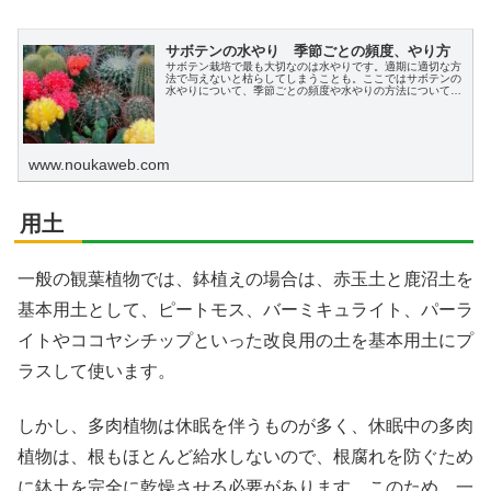
サボテンの水やり 季節ごとの頻度、やり方
サボテン栽培で最も大切なのは水やりです。適期に適切な方
法で与えないと枯らしてしまうことも。ここではサボテンの
水やりについて、季節ごとの頻度や水やりの方法についてわ
かりやすく説明します。
www.noukaweb.com
用土
一般の観葉植物では、鉢植えの場合は、赤玉土と鹿沼土を
基本用土として、ピートモス、バーミキュライト、パーラ
イトやココヤシチップといった改良用の土を基本用土にプ
ラスして使います。
しかし、多肉植物は休眠を伴うものが多く、休眠中の多肉
植物は、根もほとんど給水しないので、根腐れを防ぐため
に鉢土を完全に乾燥させる必要があります。このため、一