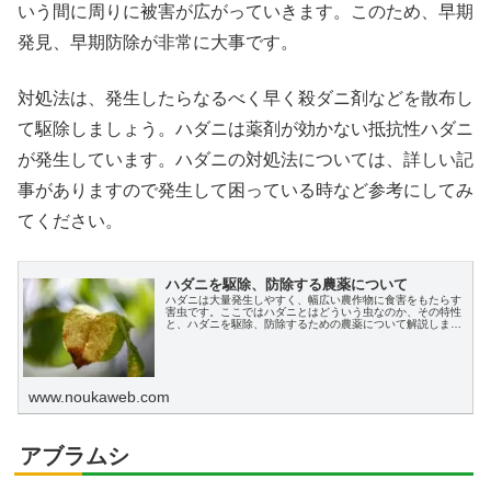
いう間に周りに被害が広がっていきます。このため、早期
発見、早期防除が非常に大事です。
対処法は、発生したらなるべく早く殺ダニ剤などを散布し
て駆除しましょう。ハダニは薬剤が効かない抵抗性ハダニ
が発生しています。ハダニの対処法については、詳しい記
事がありますので発生して困っている時など参考にしてみ
てください。
ハダニを駆除、防除する農薬について
ハダニは大量発生しやすく、幅広い農作物に食害をもたらす
害虫です。ここではハダニとはどういう虫なのか、その特性
と、ハダニを駆除、防除するための農薬について解説しま
す。
www.noukaweb.com
アブラムシ