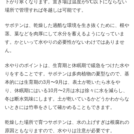
下がり寒くなります。置き場は温度が5℃以下にならない
場所で管理すれば冬越しは可能です。
サボテンは、乾燥した過酷な環境を生き抜くために、根や
茎、葉などを肉厚にして水分を蓄えるようになっていま
す。かといって水やりの必要性がないわけではありませ
ん。
水やりのポイントは、生育期と休眠期で緩急をつけた水や
りをすることです。サボテンは多肉植物の夏型なので、基
本的には生育期の3月〜9月は、表土が乾いたら水をや
り、休眠期にはいる10月〜2月は水は徐々に水を減らし、
冬は断水気味にします。土が乾いているかどうかわからな
いときには竹串をさして確かめることもできます。
乾燥した場所で育つサボテンは、水の上げすぎは根腐れの
原因ともなりますので、水やりは注意が必要です。