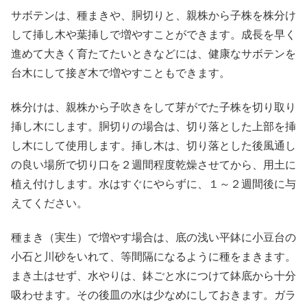
サボテンは、種まきや、胴切りと、親株から子株を株分け
して挿し木や葉挿しで増やすことができます。成長を早く
進めて大きく育たてたいときなどには、健康なサボテンを
台木にして接ぎ木で増やすこともできます。
株分けは、親株から子吹きをして芽がでた子株を切り取り
挿し木にします。胴切りの場合は、切り落とした上部を挿
し木にして使用します。挿し木は、切り落とした後風通し
の良い場所で切り口を２週間程度乾燥させてから、用土に
植え付けします。水はすぐにやらずに、１～２週間後に与
えてください。
種まき（実生）で増やす場合は、底の浅い平鉢に小豆台の
小石と川砂をいれて、等間隔になるように種をまきます。
まき土はせず、水やりは、鉢ごと水につけて鉢底から十分
吸わせます。その後皿の水は少なめにしておきます。ガラ