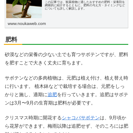
この記事では、観葉植物に適したおすすめの肥料・栄養剤を
網羅的に紹介するとともに、肥料の与え方・タイミングなど
についても詳しく解説します。
www.noukaweb.com
肥料
砂漠などの栄養の少ない土でも育つサボテンですが、肥料
を肥すことで大きく丈夫に育ちます。
サボテンなどの多肉植物は、元肥は植え付け、植え替え時
に行います。 植木鉢などで栽培する場合は、元肥をしっ
かりと施し、適期に
追肥
を行っていきます。追肥はサボテ
ンは3月〜9月の生育期は肥料が必要です。
クリスマス時期に開花する
シャコバサボテン
は、9月頃か
ら花芽ができます。梅雨以降は追肥せず、そのころには肥