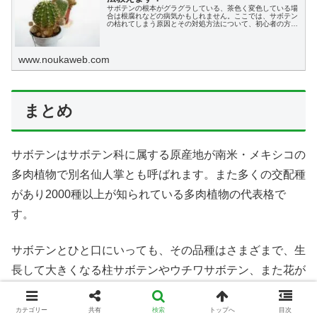
サボテンの根本がグラグラしている、茶色く変色している場
合は根腐れなどの病気かもしれません。ここでは、サボテン
の枯れてしまう原因とその対処方法について、初心者の方に
もわかりやすく説明します。
www.noukaweb.com
まとめ
サボテンはサボテン科に属する原産地が南米・メキシコの
多肉植物で別名仙人掌とも呼ばれます。また多くの交配種
があり2000種以上が知られている多肉植物の代表格で
す。
サボテンとひと口にいっても、その品種はさまざまで、生
長して大きくなる柱サボテンやウチワサボテン、また花が
咲くシャコバサボテンやマミラニアや紅小町など 、手に
入れやすく人気のあるサボテンがたくさんあります。
カテゴリー
共有
検索
トップへ
目次