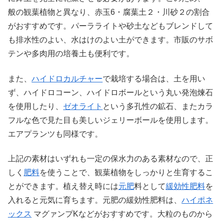
般の観葉植物と異なり、赤玉6・腐葉土２・川砂２の割合
がおすすめです。パーラライトや砂土などもブレンドして
も排水性のよい、水はけのよい土ができます。市販のサボ
テンや多肉用の培養土も便利です。
また、
ハイドロカルチャー
で栽培する場合は、土を用い
ず、ハイドロコーン、ハイドロボールという丸い発泡煉石
を使用したり、
ゼオライト
という多孔性の鉱石、またカラ
フルな色で見た目も美しいジェリーボールを使用します。
エアプランツも同様です。
上記の素材はいずれも一定の保水力のある素材なので、正
しく
肥料
を使うことで、観葉植物をしっかりと生育するこ
とができます。植え替え時には
元肥
料として
緩効性肥料
を
入れると元気に育ちます。元肥の緩効性肥料は、
ハイポネ
ックス
マグァンプKなどがおすすめです。大粒のものから