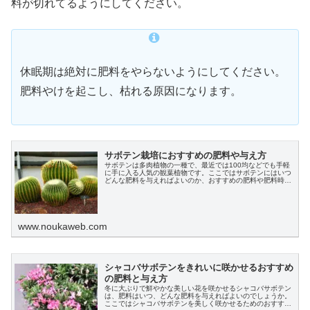
料が切れてるようにしてください。
休眠期は絶対に肥料をやらないようにしてください。
肥料やけを起こし、枯れる原因になります。
サボテン栽培におすすめの肥料や与え方
サボテンは多肉植物の一種で、最近では100均などでも手軽
に手に入る人気の観葉植物です。ここではサボテンにはいつ
どんな肥料を与えればよいのか、おすすめの肥料や肥料時
期・与え方について説明します。
www.noukaweb.com
シャコバサボテンをきれいに咲かせるおすすめ
の肥料と与え方
冬に大ぶりで鮮やかな美しい花を咲かせるシャコバサボテン
は、肥料はいつ、どんな肥料を与えればよいのでしょうか。
ここではシャコバサボテンを美しく咲かせるためのおすすめ