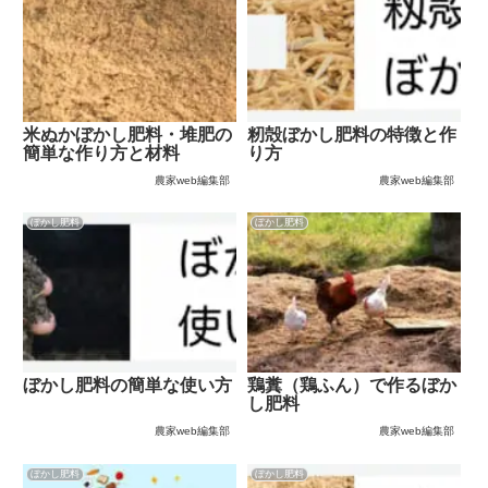
米ぬかぼかし肥料・堆肥の
籾殻ぼかし肥料の特徴と作
簡単な作り方と材料
り方
農家web編集部
農家web編集部
ぼかし肥料
ぼかし肥料
ぼかし肥料の簡単な使い方
鶏糞（鶏ふん）で作るぼか
し肥料
農家web編集部
農家web編集部
ぼかし肥料
ぼかし肥料