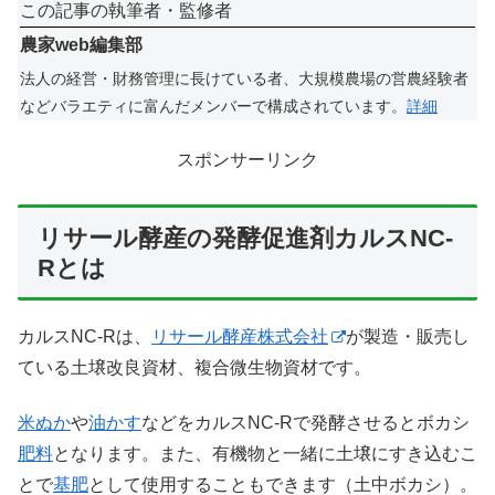
この記事の執筆者・監修者
農家web編集部
法人の経営・財務管理に長けている者、大規模農場の営農経験者
などバラエティに富んだメンバーで構成されています。
詳細
スポンサーリンク
リサール酵産の発酵促進剤カルスNC-
Rとは
カルスNC-Rは、
リサール酵産株式会社
が製造・販売し
ている土壌改良資材、複合微生物資材です。
米ぬか
や
油かす
などをカルスNC-Rで発酵させるとボカシ
肥料
となります。また、有機物と一緒に土壌にすき込むこ
とで
基肥
として使用することもできます（土中ボカシ）。