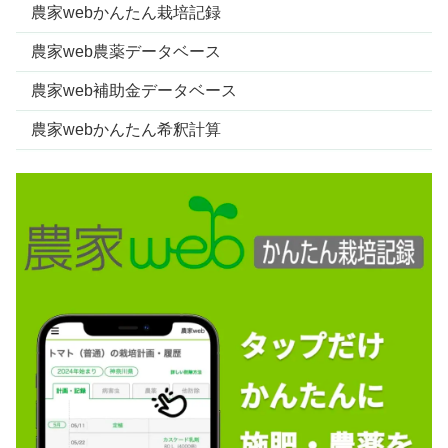
農家webかんたん栽培記録
農家web農薬データベース
農家web補助金データベース
農家webかんたん希釈計算