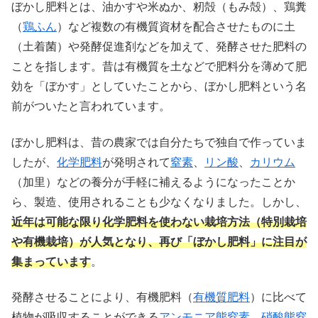
ぼかし肥料とは、油かすや米ぬか、籾殻（もみ殻）、鶏糞
（
鶏ふん
）など複数の有機質資材を配合させたものに土
（土着菌）や発酵促進剤などを加えて、発酵させた肥料の
ことを指します。昔は有機質を土などで肥料分を薄めて肥
効を「ぼかす」としていたことから、ぼかし肥料という名
前がついたと言われています。
ぼかし肥料は、昔の農家では自分たちで独自で作っていま
したが、
化学肥料
が発明されて
窒素
、
リン酸
、
カリウム
（加里）などの養分が手軽に補えるようになったことか
ら、製造、使用されることも少なくなりました。しかし、
近年は可能な限り化学肥料を使わない栽培方法（特別栽培
や有機栽培）が人気となり、再び「ぼかし肥料」に注目が
集まっています
。
発酵させることにより、有機肥料（
有機質肥料
）に比べて
植物が吸収することができる
アンモニア態窒素
、
硝酸態窒