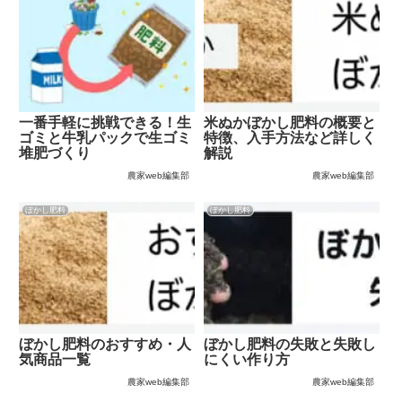
一番手軽に挑戦できる！生
米ぬかぼかし肥料の概要と
ゴミと牛乳パックで生ゴミ
特徴、入手方法など詳しく
堆肥づくり
解説
農家web編集部
農家web編集部
ぼかし肥料
ぼかし肥料
ぼかし肥料のおすすめ・人
ぼかし肥料の失敗と失敗し
気商品一覧
にくい作り方
農家web編集部
農家web編集部