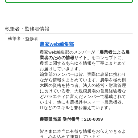
執筆者・監修者情報
執筆者・監修者
農家web編集部
農家web編集部のメンバーが
「農業者による農
業者のための情報サイト」
をコンセプトに、
農業に関するあらゆる情報を丁寧にまとめて
お届けしていきます。
編集部のメンバーは皆、実際に農業に携わり
ながら情報をまとめています。農学を極め樹
木医の資格を持つ者、法人の経営・財務管理
に長けている者、大規模農場の営農経験者な
どバラエティに富んだメンバーで構成されて
います。他にも農機具やスマート農業機器、
ITなどのスキルも兼ね備えています。
農薬販売届 受付番号：210-0099
皆さまに本当に有益な情報をお伝えできるよ
う、心を込めて運営しています。