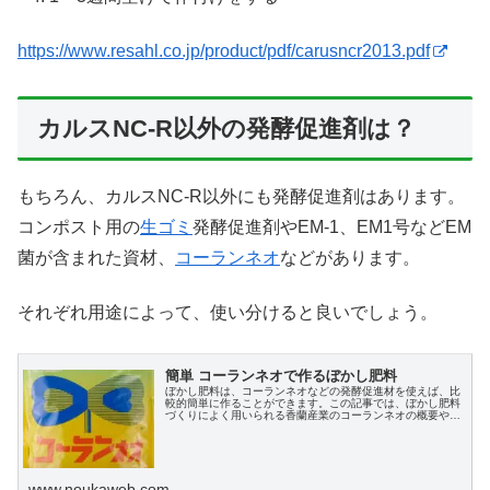
https://www.resahl.co.jp/product/pdf/carusncr2013.pdf
カルスNC-R以外の発酵促進剤は？
もちろん、カルスNC-R以外にも発酵促進剤はあります。
コンポスト用の
生ゴミ
発酵促進剤やEM-1、EM1号などEM
菌が含まれた資材、
コーランネオ
などがあります。
それぞれ用途によって、使い分けると良いでしょう。
簡単 コーランネオで作るぼかし肥料
ぼかし肥料は、コーランネオなどの発酵促進材を使えば、比
較的簡単に作ることができます。この記事では、ぼかし肥料
づくりによく用いられる香蘭産業のコーランネオの概要や購
入方法、コーランネオを作ったぼかし肥料の作り方を詳しく
解説します。
www.noukaweb.com