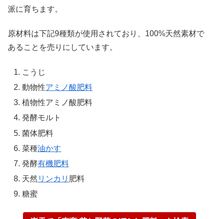
派に育ちます。
原材料は下記9種類が使用されており、100%天然素材で
あることを売りにしています。
こうじ
動物性
アミノ酸肥料
植物性アミノ酸肥料
発酵モルト
菌体肥料
菜種
油かす
発酵
有機肥料
天然
リンカリ
肥料
糖蜜