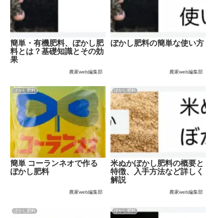
簡単・有機肥料、ぼかし肥
ぼかし肥料の簡単な使い方
料とは？基礎知識とその効
果
農家web編集部
農家web編集部
ぼかし肥料
ぼかし肥料
簡単 コーランネオで作る
米ぬかぼかし肥料の概要と
ぼかし肥料
特徴、入手方法など詳しく
解説
農家web編集部
農家web編集部
ぼかし肥料
ぼかし肥料