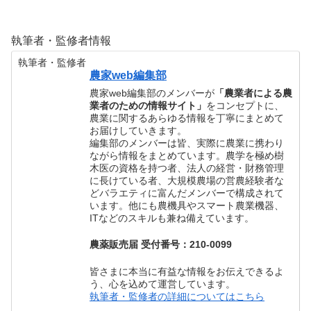
執筆者・監修者情報
執筆者・監修者
農家web編集部
農家web編集部のメンバーが
「農業者による農
業者のための情報サイト」
をコンセプトに、
農業に関するあらゆる情報を丁寧にまとめて
お届けしていきます。
編集部のメンバーは皆、実際に農業に携わり
ながら情報をまとめています。農学を極め樹
木医の資格を持つ者、法人の経営・財務管理
に長けている者、大規模農場の営農経験者な
どバラエティに富んだメンバーで構成されて
います。他にも農機具やスマート農業機器、
ITなどのスキルも兼ね備えています。
農薬販売届 受付番号：210-0099
皆さまに本当に有益な情報をお伝えできるよ
う、心を込めて運営しています。
執筆者・監修者の詳細についてはこちら