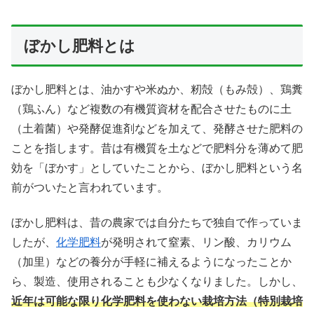
ぼかし肥料とは
ぼかし肥料とは、油かすや米ぬか、籾殻（もみ殻）、鶏糞
（鶏ふん）など複数の有機質資材を配合させたものに土
（土着菌）や発酵促進剤などを加えて、発酵させた肥料の
ことを指します。昔は有機質を土などで肥料分を薄めて肥
効を「ぼかす」としていたことから、ぼかし肥料という名
前がついたと言われています。
ぼかし肥料は、昔の農家では自分たちで独自で作っていま
したが、
化学肥料
が発明されて窒素、リン酸、カリウム
（加里）などの養分が手軽に補えるようになったことか
ら、製造、使用されることも少なくなりました。しかし、
近年は可能な限り化学肥料を使わない栽培方法（特別栽培