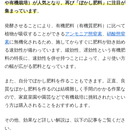
や有機栽培）が人気となり、再び「ぼかし肥料」に注目が
集まっています
。
発酵させることにより、有機肥料（有機質肥料）に比べて
植物が吸収することができる
アンモニア態窒素
、
硝酸態窒
素
に無機化されるため、施してからすぐに肥料が効き始め
る速効性が備わっています。緩効性、遅効性という有機肥
料の特長に、速効性を併せ持つことによって、より使い方
の幅が広がる肥料となっています。
また、自分でぼかし肥料を作ることもできます。正直、良
質なぼかし肥料を作るのは結構難しく手間のかかる作業な
ので、家庭菜園や園芸などで有機栽培に挑戦されたいとい
う方は購入されることをおすすめします。
その他、効果など詳しい解説は、以下の記事をご覧くださ
い。