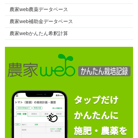
農家web農薬データベース
農家web補助金データベース
農家webかんたん希釈計算