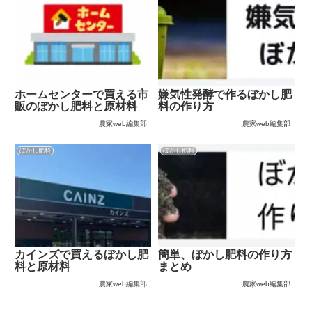
ホームセンターで買える市
嫌気性発酵で作るぼかし肥
販のぼかし肥料と原材料
料の作り方
農家web編集部
農家web編集部
ぼかし肥料
ぼかし肥料
カインズで買えるぼかし肥
簡単、ぼかし肥料の作り方
料と原材料
まとめ
農家web編集部
農家web編集部