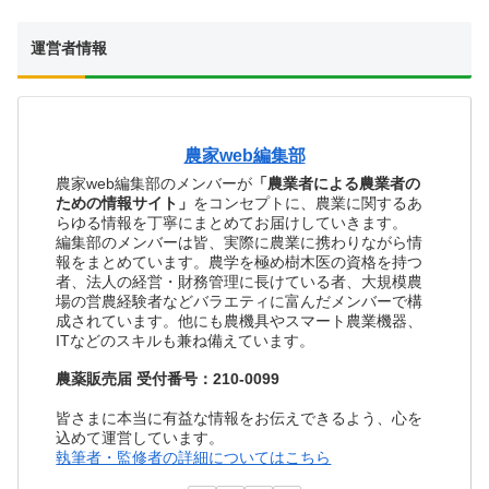
運営者情報
農家web編集部
農家web編集部のメンバーが
「農業者による農業者の
ための情報サイト」
をコンセプトに、農業に関するあ
らゆる情報を丁寧にまとめてお届けしていきます。
編集部のメンバーは皆、実際に農業に携わりながら情
報をまとめています。農学を極め樹木医の資格を持つ
者、法人の経営・財務管理に長けている者、大規模農
場の営農経験者などバラエティに富んだメンバーで構
成されています。他にも農機具やスマート農業機器、
ITなどのスキルも兼ね備えています。
農薬販売届 受付番号：210-0099
皆さまに本当に有益な情報をお伝えできるよう、心を
込めて運営しています。
執筆者・監修者の詳細についてはこちら