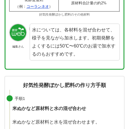
原材料合計量の約2%
約
（例：
コーランネオ
）
好気性発酵ぼかし肥料のその他材料
水については、各材料を混ぜ合わせて、
様子を見ながら加水します。初期発酵を
よくするには50℃〜60℃のお湯で加水す
編集さん
るのもおすすめです。
好気性発酵ぼかし肥料の作り方手順
手順1
米ぬかなど原材料と水の混ぜ合わせ
米ぬかなど原材料と水を混ぜ合わせます。