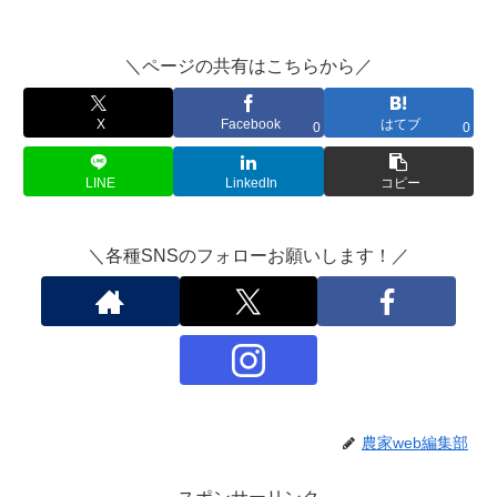
＼ページの共有はこちらから／
X
Facebook
はてブ
0
0
LINE
LinkedIn
コピー
＼各種SNSのフォローお願いします！／
農家web編集部