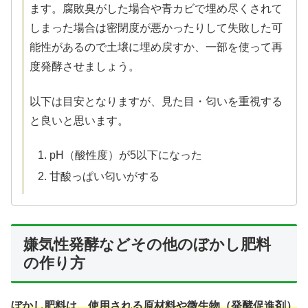
ます。腐敗臭がした場合や青カビで埋め尽くされて
しまった場合は密閉度が悪かったりして失敗した可
能性があるので土壌に埋め戻すか、一部を使って再
X
度発酵させましょう。
Facebook
以下は目安となりますが、見た目・匂いを重視する
と良いと思います。
はてブ
pH（酸性度）が5以下になった
LINE
甘酸っぱい匂いがする
LinkedIn
コピー
嫌気性発酵などその他のぼかし肥料
の作り方
ぼかし肥料は、使用される原材料や微生物（発酵促進剤）