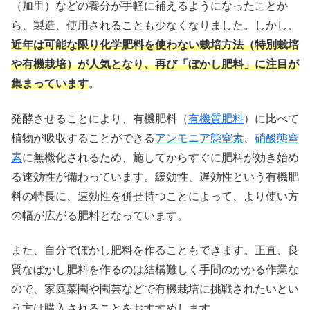
（加里）などの養分が手軽に補えるようになったことか
ら、製造、使用されることも少なくなりました。しかし、
近年は可能な限り化学肥料を使わない栽培方法（特別栽培
や有機栽培）が人気となり、再び「ぼかし肥料」に注目が
集まっています
。
発酵させることにより、有機肥料（
有機質肥料
）に比べて
植物が吸収することができる
アンモニア態窒素
、
硝酸態窒
素
に無機化されるため、施してからすぐに肥料が効き始め
る速効性が備わっています。緩効性、遅効性という有機肥
料の特長に、速効性を併せ持つことによって、より使い方
の幅が広がる肥料となっています。
また、自分でぼかし肥料を作ることもできます。正直、良
質なぼかし肥料を作るのは結構難しく手間のかかる作業な
ので、家庭菜園や園芸などで有機栽培に挑戦されたいとい
う方は購入されることをおすすめします。