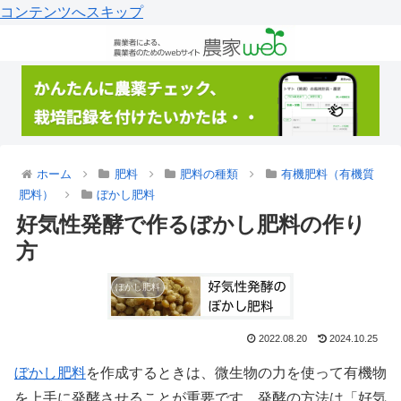
コンテンツへスキップ
ホーム
肥料
肥料の種類
有機肥料（有機質
肥料）
ぼかし肥料
好気性発酵で作るぼかし肥料の作り
方
ぼかし肥料
2022.08.20
2024.10.25
ぼかし肥料
を作成するときは、微生物の力を使って有機物
を上手に発酵させることが重要です。発酵の方法は「好気