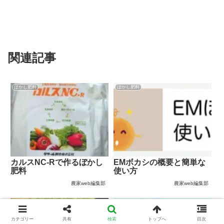
関連記事
ぼかし肥料
ぼかし肥料
カルスNC-Rで作るぼかし
EMボカシの概要と簡単な
肥料
使い方
農家web編集部
農家web編集部
ぼかし肥料
ぼかし肥料
カテゴリー
共有
検索
トップへ
目次