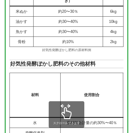
き）
米ぬか
約20〜30％
6kg
油かす
約30〜40%
10kg
魚かす
約30〜40%
4kg
骨粉
約10%
2kg
好気性発酵ぼかし肥料の原材料例
好気性発酵ぼかし肥料のその他材料
材料
使用割合
水
原材料合計量の約30%〜40％
スクロールできます
発酵促進剤