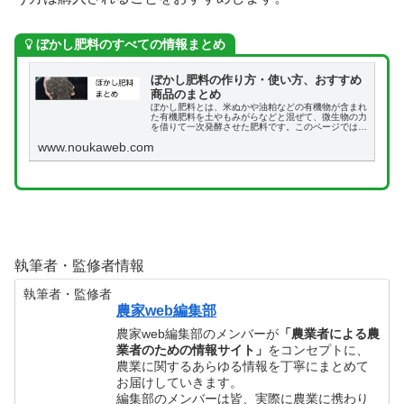
ぼかし肥料のすべての情報まとめ
ぼかし肥料の作り方・使い方、おすすめ
商品のまとめ
ぼかし肥料とは、米ぬかや油粕などの有機物が含まれ
た有機肥料を土やもみがらなどと混ぜて、微生物の力
を借りて一次発酵させた肥料です。このページでは、
ぼかし肥料の簡単な作り方・使い方、おすすめ商品な
www.noukaweb.com
どをまとめて説明します。
執筆者・監修者情報
執筆者・監修者
農家web編集部
農家web編集部のメンバーが
「農業者による農
業者のための情報サイト」
をコンセプトに、
農業に関するあらゆる情報を丁寧にまとめて
お届けしていきます。
編集部のメンバーは皆、実際に農業に携わり