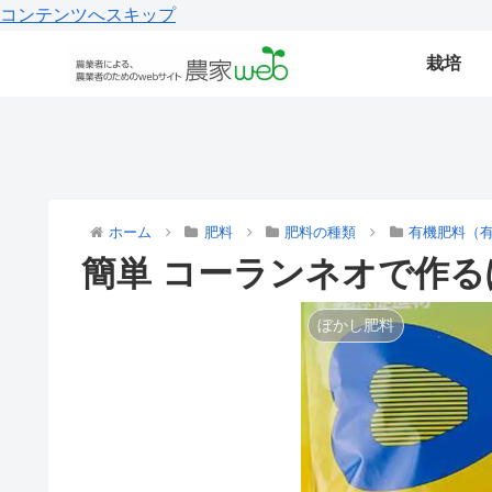
コンテンツへスキップ
栽培
ホーム
肥料
肥料の種類
有機肥料（
簡単 コーランネオで作
ぼかし肥料