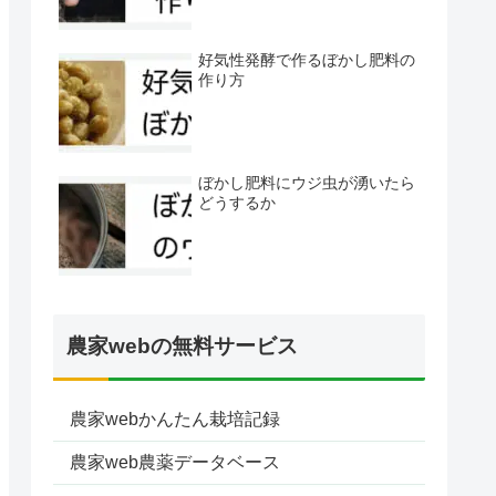
好気性発酵で作るぼかし肥料の
作り方
ぼかし肥料にウジ虫が湧いたら
どうするか
農家webの無料サービス
農家webかんたん栽培記録
農家web農薬データベース