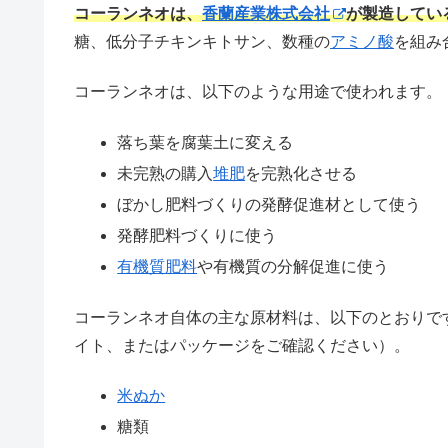
コーランネオは、
香蘭産業株式会社
が製造してい
糖、低分子チキンキトサン、数種の
アミノ酸
を組み
コーランネオは、以下のような用途で使われます。
落ち葉を腐葉土に変える
未完熟の購入
堆肥
を完熟化させる
ぼかし肥料づくりの発酵促進材として使う
発酵肥料づくりに使う
有機質肥料
や有機質の分解促進に使う
コーランネオ自体の主な原材料は、以下のとおりで
イト、またはパッケージをご確認ください）。
米ぬか
糖類