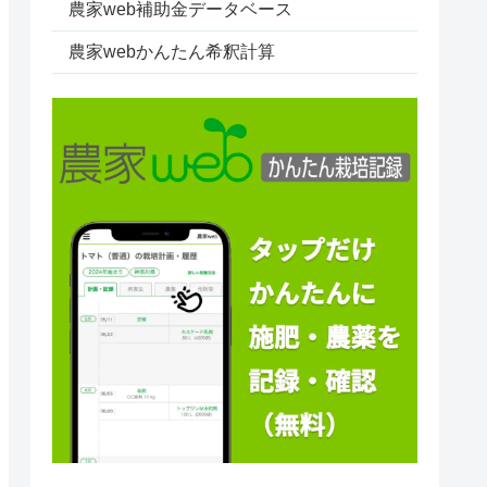
農家web補助金データベース
農家webかんたん希釈計算