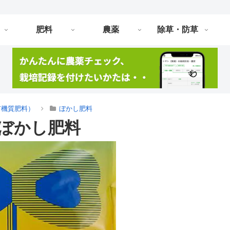
肥料
農薬
除草・防草
有機質肥料）
ぼかし肥料
るぼかし肥料