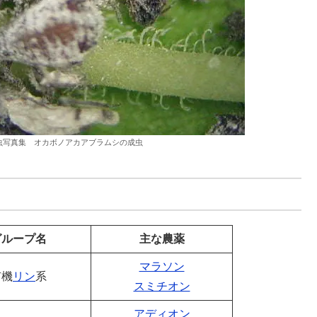
虫写真集 オカボノアカアブラムシの成虫
グループ名
主な農薬
マラソン
有機
リン
系
スミチオン
アディオン