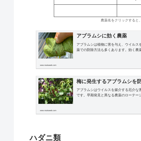
農薬名をクリックすると
アブラムシに効く農薬
アブラムシは植物に害を与え、ウイルス
薬での防除方法も多くあります。効く農
www.noukaweb.com
梅に発生するアブラムシを
アブラムシはウイルスを媒介する厄介な
です。早期発見と異なる農薬のローテー
www.noukaweb.com
ハダニ類