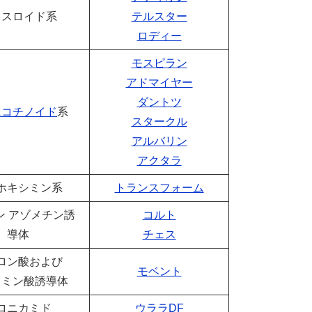
レスロイド系
テルスター
ロディー
モスピラン
アドマイヤー
ダントツ
ニコチノイド
系
スタークル
アルバリン
アクタラ
ホキシミン系
トランスフォーム
ン アゾメチン誘
コルト
導体
チェス
ロン酸および
モベント
ラミン酸誘導体
ロニカミド
ウララDF