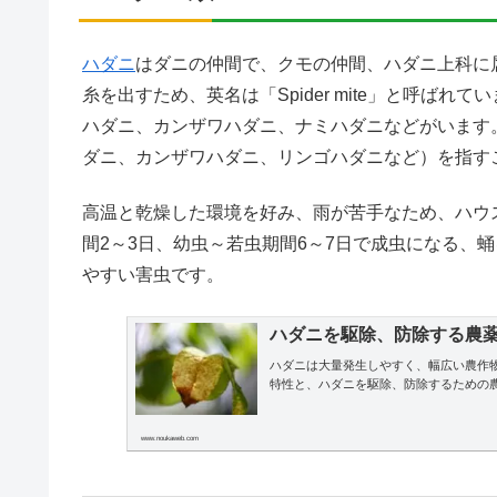
ハダニ
はダニの仲間で、クモの仲間、ハダニ上科に属
糸を出すため、英名は「Spider mite」と呼ば
ハダニ、カンザワハダニ、ナミハダニなどがいます
ダニ、カンザワハダニ、リンゴハダニなど）を指す
高温と乾燥した環境を好み、雨が苦手なため、ハウ
間2～3日、幼虫～若虫期間6～7日で成虫になる、
やすい害虫です。
ハダニを駆除、防除する農
ハダニは大量発生しやすく、幅広い農作
特性と、ハダニを駆除、防除するための
www.noukaweb.com