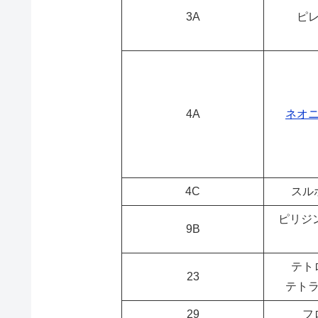
3A
ピ
4A
ネオ
4C
スル
ピリジ
9B
テト
23
テト
29
フ