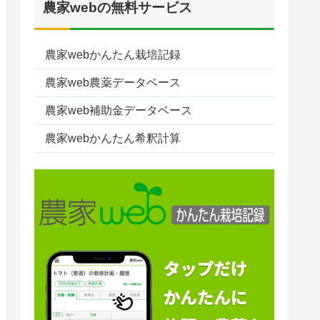
農家webの無料サービス
農家webかんたん栽培記録
農家web農薬データベース
農家web補助金データベース
農家webかんたん希釈計算