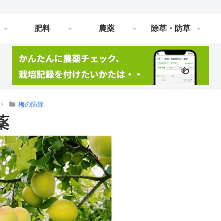
肥料
農薬
除草・防草
梅の防除
薬