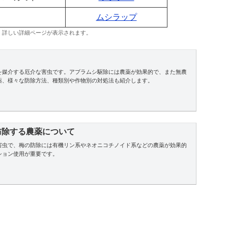
ムシラップ
、詳しい詳細ページが表示されます。
を媒介する厄介な害虫です。アブラムシ駆除には農薬が効果的で、また無農
薬、様々な防除方法、種類別や作物別の対処法も紹介します。
防除する農薬について
害虫で、梅の防除には有機リン系やネオニコチノイド系などの農薬が効果的
ション使用が重要です。