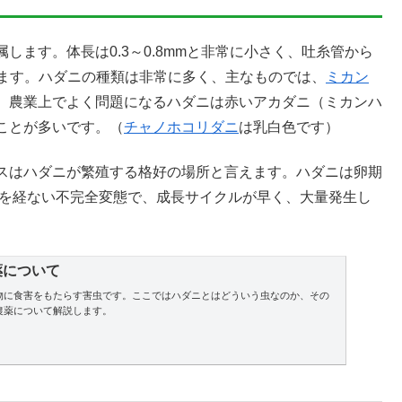
します。体長は0.3～0.8mmと非常に小さく、吐糸管から
れています。ハダニの種類は非常に多く、主なものでは、
ミカン
。農業上でよく問題になるハダニは赤いアカダニ（ミカンハ
ことが多いです。（
チャノホコリダニ
は乳白色です）
スはハダニが繁殖する格好の場所と言えます。ハダニは卵期
蛹を経ない不完全変態で、成長サイクルが早く、大量発生し
薬について
物に食害をもたらす害虫です。ここではハダニとはどういう虫なのか、その
農薬について解説します。