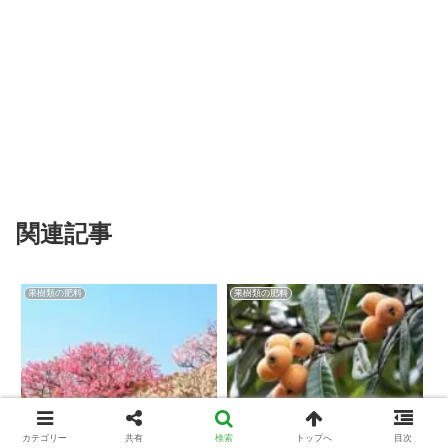
関連記事
果樹類の肥料
果樹類の肥料
カテゴリー
共有
検索
トップへ
目次
梅に油かす肥料は使えるか
びわ（ビワ）の木に肥料は