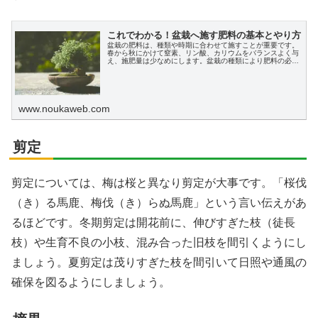
これでわかる！盆栽へ施す肥料の基本とやり方
盆栽の肥料は、種類や時期に合わせて施すことが重要です。
春から秋にかけて窒素、リン酸、カリウムをバランスよく与
え、施肥量は少なめにします。盆栽の種類により肥料の必要
性が異なりますが、通販やホームセンターで購入可能です。
www.noukaweb.com
剪定
剪定については、梅は桜と異なり剪定が大事です。「桜伐
（き）る馬鹿、梅伐（き）らぬ馬鹿」という言い伝えがあ
るほどです。冬期剪定は開花前に、伸びすぎた枝（徒長
枝）や生育不良の小枝、混み合った旧枝を間引くようにし
ましょう。夏剪定は茂りすぎた枝を間引いて日照や通風の
確保を図るようにしましょう。