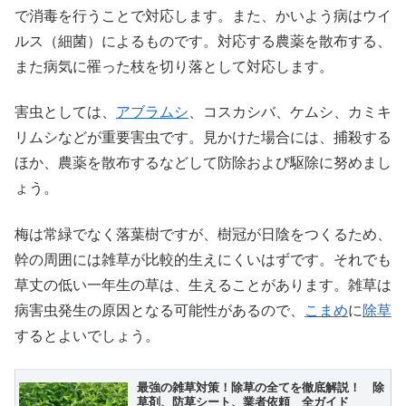
で消毒を行うことで対応します。また、かいよう病はウイ
ルス（細菌）によるものです。対応する農薬を散布する、
また病気に罹った枝を切り落として対応します。
害虫としては、
アブラムシ
、コスカシバ、ケムシ、カミキ
リムシなどが重要害虫です。見かけた場合には、捕殺する
ほか、農薬を散布するなどして防除および駆除に努めまし
ょう。
梅は常緑でなく落葉樹ですが、樹冠が日陰をつくるため、
幹の周囲には雑草が比較的生えにくいはずです。それでも
草丈の低い一年生の草は、生えることがあります。雑草は
病害虫発生の原因となる可能性があるので、
こまめ
に
除草
するとよいでしょう。
最強の雑草対策！除草の全てを徹底解説！ 除
草剤、防草シート、業者依頼 全ガイド