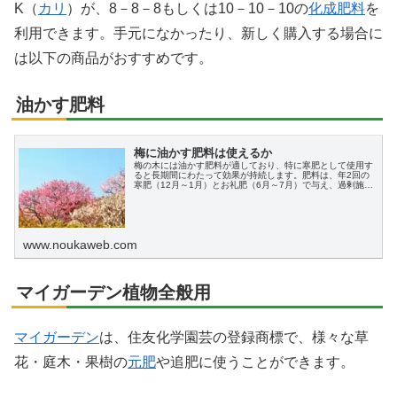
K（
カリ
）が、8－8－8もしくは10－10－10の
化成肥料
を
利用できます。手元になかったり、新しく購入する場合に
は以下の商品がおすすめです。
油かす肥料
梅に油かす肥料は使えるか
梅の木には油かす肥料が適しており、特に寒肥として使用す
ると長期間にわたって効果が持続します。肥料は、年2回の
寒肥（12月～1月）とお礼肥（6月～7月）で与え、過剰施肥
による肥料焼けには注意が必要です。
www.noukaweb.com
マイガーデン植物全般用
マイガーデン
は、住友化学園芸の登録商標で、様々な草
花・庭木・果樹の
元肥
や追肥に使うことができます。