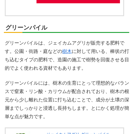
X
グリーンパイル
Facebook
グリーンパイルは、ジェイカムアグリが販売する肥料で
す。公園・街路・庭などの
樹木
に対して用いる、棒状の打
はてブ
ち込むタイプの肥料で、造園の施工で樹勢を回復させる目
的でよく使われる資材でもあります。
LINE
グリーンパイルには、樹木の生育にとって理想的なバラン
LinkedIn
スで窒素・リン酸・カリウムが配合されており、樹木の根
元から少し離れた位置に打ち込むことで、成分が土壌の深
コピー
層までしっかりと浸透し長持ちします。とにかく処理が簡
単な点が魅力です。