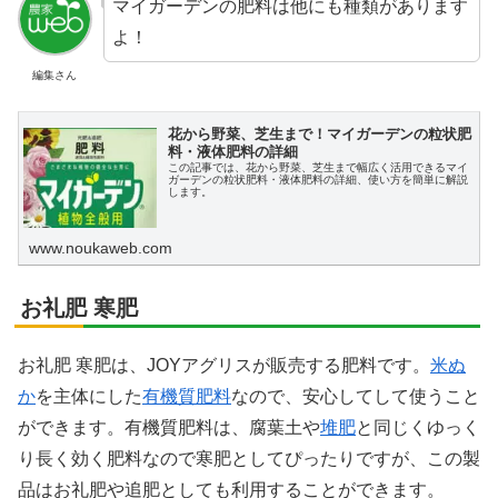
マイガーデンの肥料は他にも種類があります
よ！
編集さん
花から野菜、芝生まで！マイガーデンの粒状肥
料・液体肥料の詳細
この記事では、花から野菜、芝生まで幅広く活用できるマイ
ガーデンの粒状肥料・液体肥料の詳細、使い方を簡単に解説
します。
www.noukaweb.com
お礼肥 寒肥
お礼肥 寒肥は、JOYアグリスが販売する肥料です。
米ぬ
か
を主体にした
有機質肥料
なので、安心してして使うこと
ができます。有機質肥料は、腐葉土や
堆肥
と同じくゆっく
り長く効く肥料なので寒肥としてぴったりですが、この製
品はお礼肥や追肥としても利用することができます。