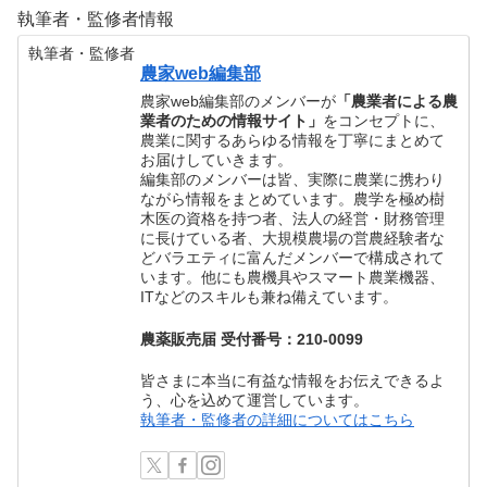
執筆者・監修者情報
執筆者・監修者
農家web編集部
農家web編集部のメンバーが
「農業者による農
業者のための情報サイト」
をコンセプトに、
農業に関するあらゆる情報を丁寧にまとめて
お届けしていきます。
編集部のメンバーは皆、実際に農業に携わり
ながら情報をまとめています。農学を極め樹
木医の資格を持つ者、法人の経営・財務管理
に長けている者、大規模農場の営農経験者な
どバラエティに富んだメンバーで構成されて
います。他にも農機具やスマート農業機器、
ITなどのスキルも兼ね備えています。
農薬販売届 受付番号：210-0099
皆さまに本当に有益な情報をお伝えできるよ
う、心を込めて運営しています。
執筆者・監修者の詳細についてはこちら