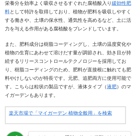
栄養分を効率よく吸収させるすぐれた腐植酸入り
緩効性肥
料
として特許を取得しており、植物が肥料を吸収しやすく
する働きや、土壌の保水性、通気性を高めるなど、土に活
力を与える作用がある腐植酸をブレンドしています。
また、肥料成分は樹脂コーディングし、土壌の温度変化や
植物の生育にあわせて溶けだす量が調節され、効き目が持
続するリリースコントロールテクノロジーを採用してお
り、樹脂コーディングのため、肥料が直接根に触れても肥
料やけしないのが特長です。元肥、追肥両方に使用可能で
す。こちらは粒状の製品ですが、液体タイプ（
液肥
）のマ
イガーデンもあります。
楽天市場で「マイガーデン 植物全般用」を検索