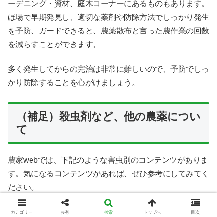
ーデニング・資材、庭木コーナーにあるものもあります。
ほ場で早期発見し、適切な薬剤や防除方法でしっかり発生
を予防、ガードできると、農薬散布と言った農作業の回数
を減らすことができます。
多く発生してからの完治は非常に難しいので、予防でしっ
かり防除することを心がけましょう。
（補足）殺虫剤など、他の農薬につい
て
農家webでは、下記のような害虫別のコンテンツがありま
す。気になるコンテンツがあれば、ぜひ参考にしてみてく
ださい。
カテゴリー
共有
検索
トップへ
目次
アブラムシを駆除、防除する農薬について