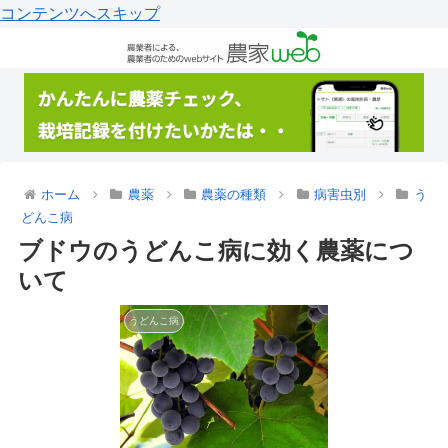
コンテンツへスキップ
ホーム
農薬
農薬の種類
病害虫別
う
どんこ病
ブドウのうどんこ病に効く農薬につ
いて
うどんこ病