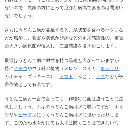
ないので、農家の方にとって厄介な病気であるのは間違い
ないでしょう。
さらにうどんこ病が蔓延すると、糸状菌を食べる
ハダニ
な
どが増加し、食害や灰色かび病などのキズ感染性の、被害
の大きい病原菌が侵入し、二重感染を引き起こします。
最近はうどんこ病に耐性を持つ品種も広がっていますが、
特に
イチゴ
やウリ科の植物（メロン、スイカ、
きゅうり
、
カボチャ、ズッキーニ）、
トマト
、ぶどう、
ナス
などが被
害作物として有名です。
うどんこ病と一言で言っても、作物毎に菌は違うことに注
意しましょう。ムギのうどんこ病は水に弱いですが、キュ
ウリや
ピーマン
につくうどんこ病は水に強かったりしま
す。このため水をかけても大半は防ぐことはできないな