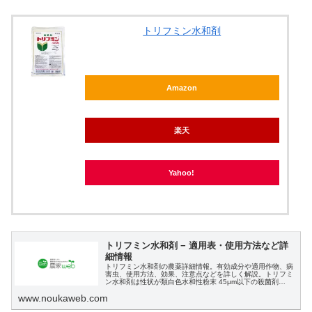
トリフミン水和剤
Amazon
楽天
Yahoo!
トリフミン水和剤 − 適用表・使用方法など詳
細情報
トリフミン水和剤の農薬詳細情報。有効成分や適用作物、病
害虫、使用方法、効果、注意点などを詳しく解説。トリフミ
ン水和剤は性状が類白色水和性粉末 45μm以下の殺菌剤
（DMI剤）です
www.noukaweb.com