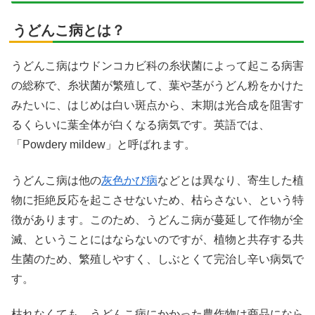
うどんこ病とは？
うどんこ病はウドンコカビ科の糸状菌によって起こる病害
の総称で、糸状菌が繁殖して、葉や茎がうどん粉をかけた
みたいに、はじめは白い斑点から、末期は光合成を阻害す
るくらいに葉全体が白くなる病気です。英語では、
「Powdery mildew」と呼ばれます。
うどんこ病は他の
灰色かび病
などとは異なり、寄生した植
物に拒絶反応を起こさせないため、枯らさない、という特
徴があります。このため、うどんこ病が蔓延して作物が全
滅、ということにはならないのですが、植物と共存する共
生菌のため、繁殖しやすく、しぶとくて完治し辛い病気で
す。
枯れなくても、うどんこ病にかかった農作物は商品になら