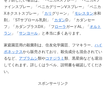
を予防したい場合は、「ベニカXスプレー」「ベニカXフ
ァインスプレー」「ベニカグリーンVスプレー」
「ベニカ
Xネクストスプレー」「
カリ
グリーン」「
モレスタン
水和
剤」「STサプロール乳剤」「
カダン
D」「カダンセー
フ」「カダンプラスDX」「フ
ローラ
ガードAL」「
オルト
ラン
」「
サンヨール
」と本当に多くあります。
家庭園芸用の殺菌剤は、住友化学園芸、フマキラー、
ハイ
ポネックス
から販売されており、殺虫成分も混合されてい
るなど、
アブラムシ
類や
コナジラミ
類、黒星病なども退治
してくれます。詳しくはラベル、説明書を確認してくださ
い。
スポンサーリンク