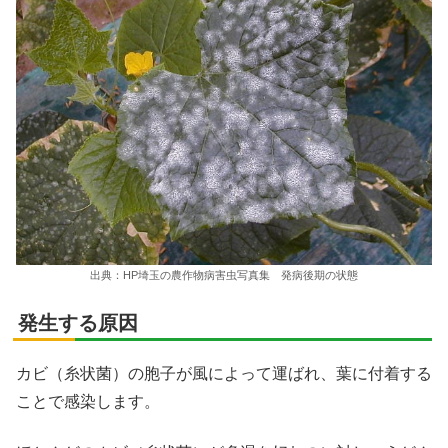
X
Facebook
はてブ
LINE
出典：HP埼玉の農作物病害虫写真集 発病後期の状態
LinkedIn
発生する原因
コピー
カビ（糸状菌）の胞子が風によって運ばれ、葉に付着する
ことで感染します。