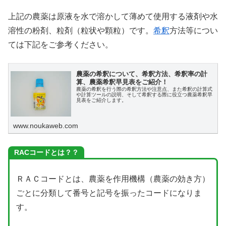
上記の農薬は原液を水で溶かして薄めて使用する液剤や水
溶性の粉剤、粒剤（粒状や顆粒）です。
希釈
方法等につい
ては下記をご参考ください。
農薬の希釈について、希釈方法、希釈率の計
算、農薬希釈早見表をご紹介！
農薬の希釈を行う際の希釈方法や注意点、また希釈の計算式
や計算ツールの説明、そして希釈する際に役立つ農薬希釈早
見表をご紹介します。
www.noukaweb.com
RACコードとは？？
ＲＡＣコードとは、農薬を作用機構（農薬の効き方）
ごとに分類して番号と記号を振ったコードになりま
す。