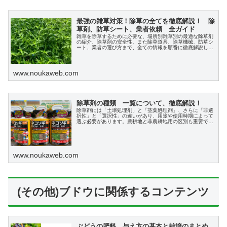
最強の雑草対策！除草の全てを徹底解説！ 除
草剤、防草シート、業者依頼 全ガイド
雑草を除草するために必要な、場所別雑草別の最適な除草剤
の紹介、除草剤の安全性、また除草道具、除草機械、防草シ
ート、業者の選び方まで、全ての情報を順番に徹底解説しま
す。
www.noukaweb.com
除草剤の種類 一覧について、徹底解説！
除草剤には「土壌処理剤」と「茎葉処理剤」、さらに「非選
択性」と「選択性」の違いがあり、用途や使用時期によって
選ぶ必要があります。農耕地と非農耕地用の区別も重要で
す。
www.noukaweb.com
(その他)ブドウに関係するコンテンツ
ぶどうの肥料 与え方の基本と栽培のまとめ