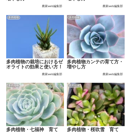
農家web編集部
農家web編集部
多肉植物
多肉植物
多肉植物の栽培におけるゼ
多肉植物カンテの育て方・
オライトの効果と使い方！
増やし方
農家web編集部
農家web編集部
多肉植物
多肉植物
多肉植物・七福神 育て
多肉植物・桜吹雪 育て