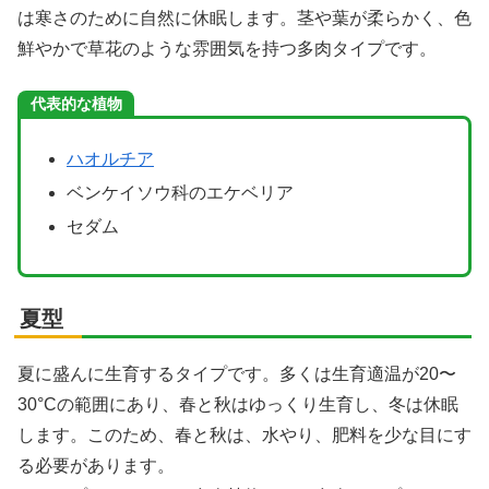
は寒さのために自然に休眠します。茎や葉が柔らかく、色
鮮やかで草花のような雰囲気を持つ多肉タイプです。
X
代表的な植物
Facebook
ハオルチア
ベンケイソウ科のエケベリア
はてブ
セダム
LINE
夏型
LinkedIn
夏に盛んに生育するタイプです。多くは生育適温が20〜
コピー
30°Cの範囲にあり、春と秋はゆっくり生育し、冬は休眠
します。このため、春と秋は、水やり、肥料を少な目にす
る必要があります。