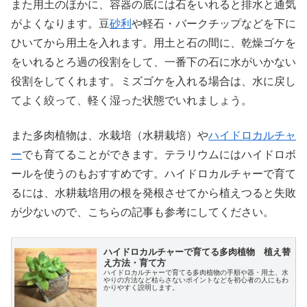
また用土のほかに、容器の底には石をいれると排水と通気
がよくなります。豆
砂利
や軽石・バークチップなどを下に
ひいてから用土を入れます。用土と石の間に、乾燥ゴケを
をいれるとろ過の役割をして、一番下の石に水がいかない
役割をしてくれます。ミズゴケを入れる場合は、水に戻し
てよく絞って、軽く湿った状態でいれましょう。
また多肉植物は、水栽培（水耕栽培）や
ハイドロカルチャ
ー
でも育てることができます。テラリウムにはハイドロボ
ールを使うのもおすすめです。ハイドロカルチャーで育て
るには、水耕栽培用の根を発根させてから植えつると失敗
が少ないので、こちらの記事も参考にしてください。
ハイドロカルチャーで育てる多肉植物 植え替
え方法・育て方
ハイドロカルチャーで育てる多肉植物の手順や器・用土、水
やりの方法など枯らさないポイントなどを初心者の人にもわ
かりやすく説明します。