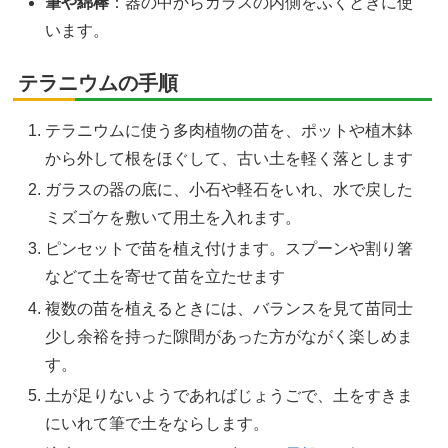
筆や綿棒
：器の中からガラスの内側をふくときに使
います。
テラニウムの手順
テラニウムに使う多肉植物の苗を、ポットや植木鉢
から外して根をほぐして、古い土を軽く落とします
ガラスの器の底に、小石や軽石をいれ、水で戻した
ミズゴケを敷いて用土を入れます。
ピンセットで苗を植え付けます。スプーンや割り箸
などて土を寄せて苗を立たせます
複数の苗を植えるときには、バランスを見て苗同士
少し余裕を持った隙間があった方がながく楽しめま
す。
土が足りないようであればじょうごで、土をすきま
にいれて筆で土をならします。