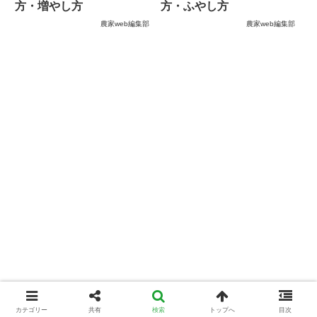
方・増やし方
方・ふやし方
農家web編集部
農家web編集部
カテゴリー
共有
検索
トップへ
目次