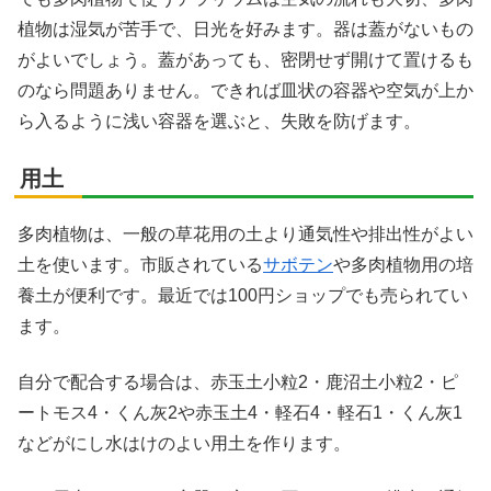
植物は湿気が苦手で、日光を好みます。器は蓋がないもの
がよいでしょう。蓋があっても、密閉せず開けて置けるも
のなら問題ありません。できれば皿状の容器や空気が上か
ら入るように浅い容器を選ぶと、失敗を防げます。
用土
多肉植物は、一般の草花用の土より通気性や排出性がよい
土を使います。市販されている
サボテン
や多肉植物用の培
養土が便利です。最近では100円ショップでも売られてい
ます。
自分で配合する場合は、赤玉土小粒2・鹿沼土小粒2・ピ
ートモス4・くん灰2や赤玉土4・軽石4・軽石1・くん灰1
などがにし水はけのよい用土を作ります。