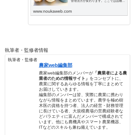
管理法方が変わります。ここでは品種別
に多肉植物の育て方の基本から、肥料、
病害虫、水栽培までわかりやすく説明し
www.noukaweb.com
ます。
執筆者・監修者情報
執筆者・監修者
農家web編集部
農家web編集部のメンバーが
「農業者による農
業者のための情報サイト」
をコンセプトに、
農業に関するあらゆる情報を丁寧にまとめて
お届けしていきます。
編集部のメンバーは皆、実際に農業に携わり
ながら情報をまとめています。農学を極め樹
木医の資格を持つ者、法人の経営・財務管理
に長けている者、大規模農場の営農経験者な
どバラエティに富んだメンバーで構成されて
います。他にも農機具やスマート農業機器、
ITなどのスキルも兼ね備えています。