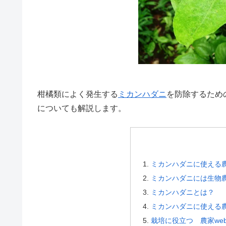
柑橘類によく発生する
ミカン
ハダニ
を防除するため
についても解説します。
ミカンハダニに使える
ミカンハダニには生物
ミカンハダニとは？
ミカンハダニに使える
栽培に役立つ 農家we