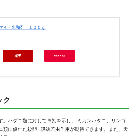
マイト水和剤 １００ｇ
楽天
Yahoo!
ック
す。ハダニ類に対して卓効を示し、 ミカンハダニ、リンゴ
ニ類に優れた殺卵･ 殺幼若虫作用が期待できます。また、天