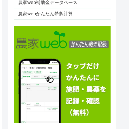
農家web補助金データベース
農家webかんたん希釈計算