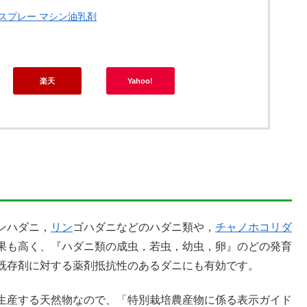
スプレー マシン油乳剤
楽天
Yahoo!
ンハダニ，
リン
ゴハダニなどのハダニ類や，
チャノホコリダ
果も高く、『ハダニ類の成虫，若虫，幼虫，卵』のどの発育
既存剤に対する薬剤抵抗性のあるダニにも有効です。
生産する天然物なので、「特別栽培農産物に係る表示ガイド