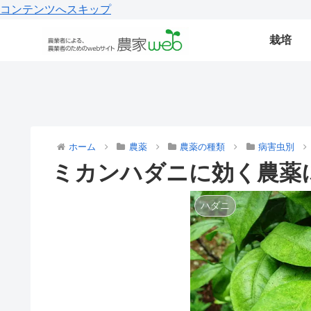
コンテンツへスキップ
栽培
ホーム
農薬
農薬の種類
病害虫別
ミカンハダニに効く農薬
ハダニ