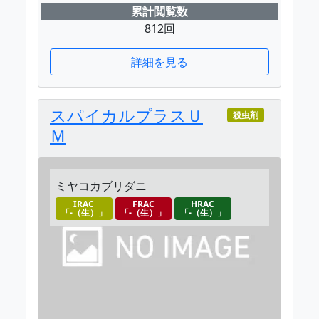
累計閲覧数
812回
詳細を見る
スパイカルプラスＵ
殺虫剤
Ｍ
ミヤコカブリダニ
IRAC
FRAC
HRAC
「-（生）」
「-（生）」
「-（生）」