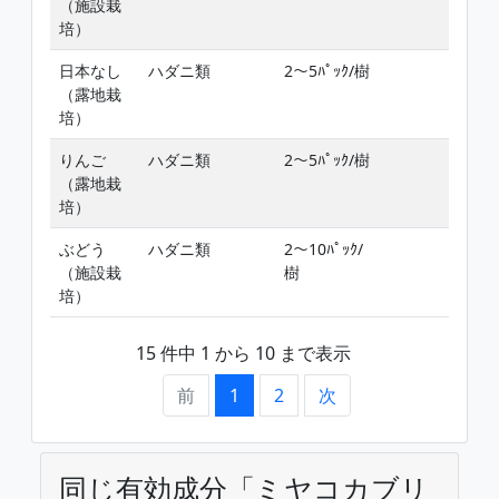
（施設栽
培）
日本なし
ハダニ類
2〜5ﾊﾟｯｸ/樹
（露地栽
培）
りんご
ハダニ類
2〜5ﾊﾟｯｸ/樹
（露地栽
培）
ぶどう
ハダニ類
2〜10ﾊﾟｯｸ/
（施設栽
樹
培）
15 件中 1 から 10 まで表示
前
1
2
次
同じ有効成分「ミヤコカブリ