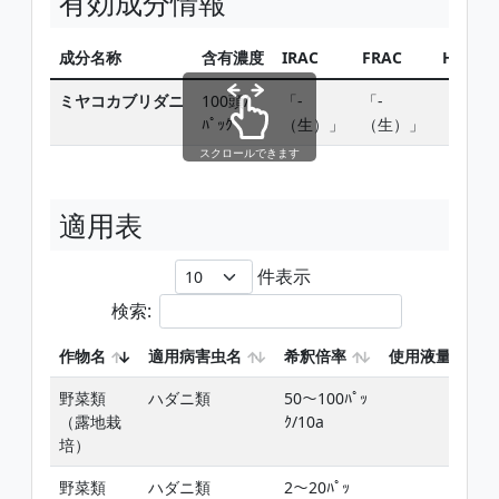
有効成分情報
成分名称
含有濃度
IRAC
FRAC
HRAC
ミヤコカブリダニ
100頭/
「-
「-
「-
ﾊﾟｯｸ
（生）」
（生）」
（生）
スクロールできます
適用表
件表示
検索:
作物名
適用病害虫名
希釈倍率
使用液量
野菜類
ハダニ類
50〜100ﾊﾟｯ
（露地栽
ｸ/10a
培）
野菜類
ハダニ類
2〜20ﾊﾟｯ