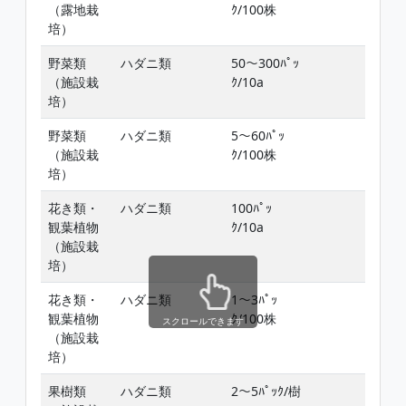
（露地栽
ｸ/100株
培）
野菜類
ハダニ類
50〜300ﾊﾟｯ
（施設栽
ｸ/10a
培）
野菜類
ハダニ類
5〜60ﾊﾟｯ
（施設栽
ｸ/100株
培）
花き類・
ハダニ類
100ﾊﾟｯ
観葉植物
ｸ/10a
（施設栽
培）
花き類・
ハダニ類
1〜3ﾊﾟｯ
観葉植物
ｸ/100株
スクロールできます
（施設栽
培）
果樹類
ハダニ類
2〜5ﾊﾟｯｸ/樹