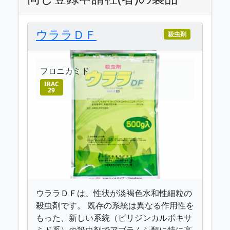
ウララＤＦ
殺虫剤
フロニカミド
IRAC
29
ウララＤＦは、性状が淡褐色水和性細粒の
殺虫剤です。 既存の系統は異なる作用性を
もった、新しい系統（ピリジンカルボキサ
ミド系）の殺虫剤でアブラムシ類に特に高