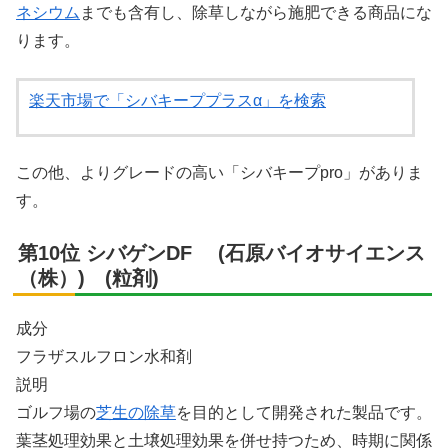
ネシウム
までも含有し、除草しながら施肥できる商品にな
ります。
X
楽天市場で「シバキーププラスα」を検索
Facebook
この他、よりグレードの高い「シバキープpro」がありま
はてブ
す。
LINE
第10位 シバゲンDF (石原バイオサイエンス
（株）) (粒剤)
LinkedIn
成分
コピー
フラザスルフロン水和剤
説明
ゴルフ場の
芝生の除草
を目的として開発された製品です。
葉茎処理効果と土壌処理効果を併せ持つため、時期に関係