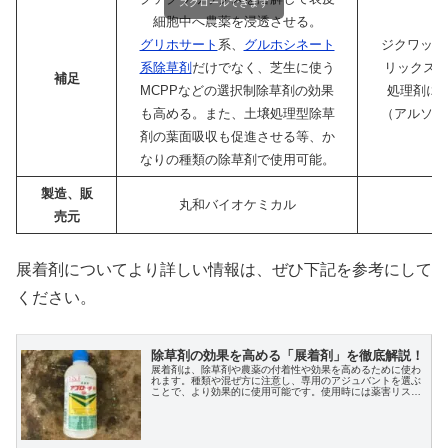
スクロールできます
細胞中へ農薬を浸透させる。
グリホサート
系、
グルホシネート
ジクワット
系除草剤
だけでなく、芝生に使う
リックスL
補足
MCPPなどの選択制除草剤の効果
処理剤に
も高める。また、土壌処理型除草
（アルソー
剤の葉面吸収も促進させる等、か
なりの種類の除草剤で使用可能。
製造、販
丸和バイオケミカル
売元
展着剤についてより詳しい情報は、ぜひ下記を参考にして
ください。
除草剤の効果を高める「展着剤」を徹底解説！
展着剤は、除草剤や農薬の付着性や効果を高めるために使わ
れます。種類や混ぜ方に注意し、専用のアジュバントを選ぶ
ことで、より効果的に使用可能です。使用時には薬害リスク
を避けるため、正しい希釈や順番を守ることが大切です。