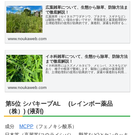
広葉雑草について、生態から除草、防除方法ま
で徹底解説！
広葉雑草（セイタカアワダチソウ、ブタクサ、スギナなど）
は駆除が難しい場合が多いですが、早期発見と葉茎処理剤や
土壌処理剤の使用が効果的です。展着剤、尿素を利用するこ
とで除草剤の効果が高まり、農作業の負担を減らすことがで
きます。
www.noukaweb.com
イネ科雑草について、生態から除草、防除方法
まで徹底解説！
イネ科雑草にはスズメノカタビラ、メヒシバ、ススキなどが
あり、種子や根茎で繁殖します。駆除には耕起や葉茎処理
剤、土壌処理剤の使用が効果的です。尿素や展着剤を利用す
ることで効果を高めることができます。
www.noukaweb.com
第5位 シバキープAL (レインボー薬品
（株）) (液剤)
成分
MCPP
（フェノキシ酸系）
日本芝（高麗芝(コウライシバ）、野芝など)とケンタッキ