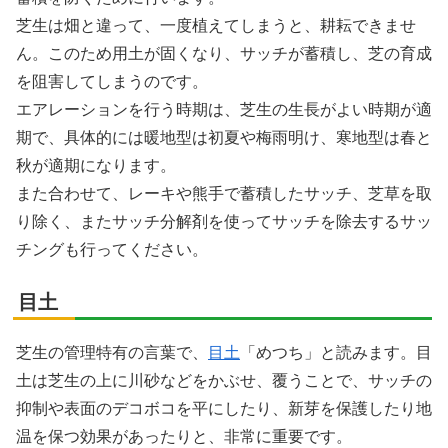
芝生は畑と違って、一度植えてしまうと、耕耘できませ
ん。このため用土が固くなり、サッチが蓄積し、芝の育成
を阻害してしまうのです。
エアレーションを行う時期は、芝生の生長がよい時期が適
期で、具体的には暖地型は初夏や梅雨明け、寒地型は春と
秋が適期になります。
また合わせて、レーキや熊手で蓄積したサッチ、芝草を取
り除く、またサッチ分解剤を使ってサッチを除去するサッ
チングも行ってください。
目土
芝生の管理特有の言葉で、
目土
「めつち」と読みます。目
土は芝生の上に川砂などをかぶせ、覆うことで、サッチの
抑制や表面のデコボコを平にしたり、新芽を保護したり地
温を保つ効果があったりと、非常に重要です。