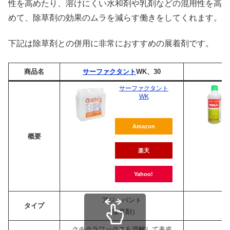
性を高めたり、溶けにくい水和剤や乳剤などの混用性を高
めて、除草剤の効果のムラを減らす働きをしてくれます。
下記は除草剤との併用に非常におすすめの展着剤です。
商品名
サーファクタント
WK、30
サーファクタント
WK
Amazon
概要
楽天
Yahoo!
アジュバント
タイプ
（除草剤）
クチクラワックスを溶解して表皮