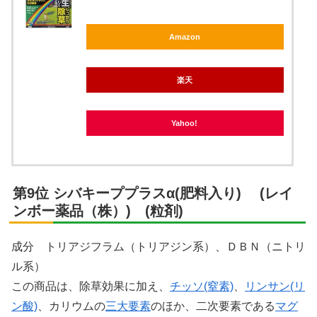
Amazon
楽天
Yahoo!
第9位 シバキーププラスα(肥料入り) (レイ
ンボー薬品（株）) (粒剤)
成分 トリアジフラム（トリアジン系）、ＤＢＮ（ニトリ
ル系）
この商品は、除草効果に加え、
チッソ(窒素)
、
リンサン(リ
ン酸)
、カリウムの
三大要素
のほか、二次要素である
マグ