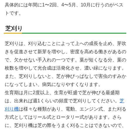
具体的には年間に1〜2回、4〜5月、10月に行うのがベス
トです。
芝刈り
芝刈りは、刈り込むことによって上への成長を止め、芽吹
きを促進させて新芽を増やし、密度を高める働きがあるの
で、欠かせない手入れの一つです。葉が短くなる分、葉の
枚数を増やして光合成ほ活発化させ、濃い緑になります。
また、芝刈りしないと、芝が伸びっぱなしで害虫のすみか
になってしまい、病気になりやすくなります。
生育期は月に2度以上、生育が旺盛で芝が伸びる最盛期
は、出来れば週1くらいの頻度で芝刈りしてください。
芝
刈り機
は様々な種類があり、電動、エンジン式、また刈る
方式としてはリール式とロータリー式があります。さら
に、芝刈り機は芝の際をうまく刈ることはできないので、