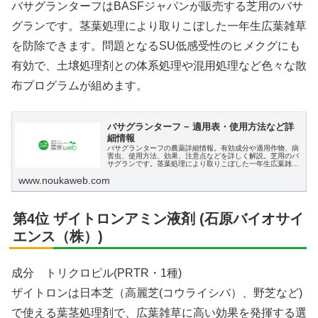
バサグランターフはBASFジャパンが販売する芝用のバサ
グランです。茎葉処理により取りこぼした一年生広葉雑草
を防除できます。問題となるSU低感受性のヒメクグにも
有効で、土壌処理剤との体系処理や混用処理など色々な散
布プログラムが組めます。
バサグランターフ − 適用表・使用方法など詳
細情報
バサグランターフの農薬詳細情報。有効成分や適用作物、病
害虫、使用方法、効果、注意点などを詳しく解説。芝用のバ
サグランです。茎葉処理により取りこぼした一年生広葉雑草
を防除できます。性状は、赤色澄明水溶性液体です。
www.noukaweb.com
第4位 ザイトロンアミン液剤 (石原バイオサイ
エンス（株）)
成分 トリクロピル(PRTR・1種)
ザイトロンは日本芝（高麗芝(コウライシバ）、野芝など)
で使える葉茎処理剤で、広葉雑草に高い効果を発揮する選