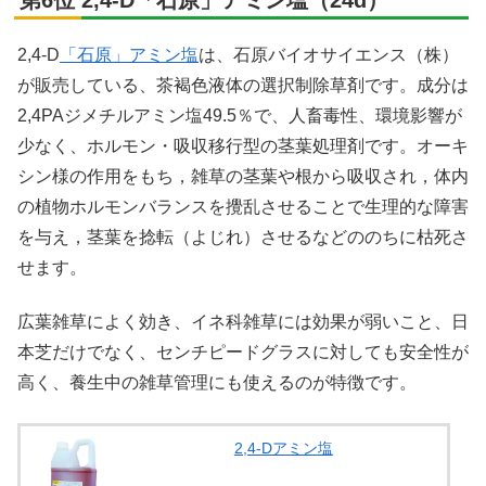
2,4-D
「石原」アミン塩
は、石原バイオサイエンス（株）
が販売している、茶褐色液体の選択制除草剤です。成分は
2,4PAジメチルアミン塩49.5％で、人畜毒性、環境影響が
少なく、ホルモン・吸収移行型の茎葉処理剤です。オーキ
シン様の作用をもち，雑草の茎葉や根から吸収され，体内
の植物ホルモンバランスを攪乱させることで生理的な障害
を与え，茎葉を捻転（よじれ）させるなどののちに枯死さ
せます。
広葉雑草によく効き、イネ科雑草には効果が弱いこと、日
本芝だけでなく、センチピードグラスに対しても安全性が
高く、養生中の雑草管理にも使えるのが特徴です。
2,4-Dアミン塩