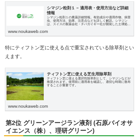
シマジン粒剤１ − 適用表・使用方法など詳細
情報
シマジン粒剤１の農薬詳細情報。有効成分や適用作物、病害
虫、使用方法、効果、注意点などを詳しく解説。シマジン
は、スイスの製薬会社・チバガイギー社が開発した土壌処理
剤（除草剤）で、日本では古くから使用されてきています
www.noukaweb.com
特にティフトン芝に使える点で重宝されている除草剤とい
えます。
ティフトン芝に使える芝生用除草剤
ティフトン芝に使える選択性除草剤として、シマジンなどが
推奨されます。使用前に適用表を確認し、適切な時期に散布
することが重要です。
www.noukaweb.com
第2位 グリーンアージラン液剤 (石原バイオサ
イエンス（株）、理研グリーン)