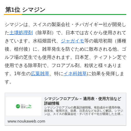
第1位 シマジン
シマジンは、スイスの製薬会社・チバガイギー社が開発し
た
土壌処理剤
（除草剤）で、日本では古くから使用されて
きています。水稲畑苗代、
ジャガイモ
等の栽培初期（播種
後、植付後）に、雑草発生を防ぐために散布される他、ゴ
ルフ場の芝生でも使用されます。日本芝、ティフトン芝で
使用できる除草剤で、フロアブル剤、粒状と様々ありま
す。1年生の
広葉雑草
、特に
イネ科雑草
に効果を発揮しま
す。
シマジンフロアブル − 適用表・使用方法など
詳細情報
シマジンフロアブルの農薬詳細情報。有効成分や適用作物、
病害虫、使用方法、効果、注意点などを詳しく解説。シマジ
ンは、スイスの製薬会社・チバガイギー社が開発した土壌処
理剤（除草剤）で、日本では古くから使用されてきています
www.noukaweb.com