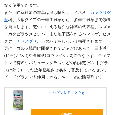
なく使用できます。
また、除草対象の雑草は最も幅広く、イネ科、
カヤツリグ
サ
科、広葉タイプの一年生雑草から、多年生雑草まで効果
を発揮します。芝生に生える厄介な雑草の代表種、スズメ
ノカタビラやメヒシバ、また地下茎を作るハマスゲ、ヒメ
クグ、
チドメグサ
、カタバミもしっかり枯死させます。
更に、ゴルフ場用に開発されているだけあって、日本芝
(野芝(ノシバ)や高麗芝(コウライシバ))のみならず、ティフ
トンで有名なバミューダグラスなどの西洋芝(ベントグラ
スは除く)、また近年繁殖させ易さで普及しているセンチ
ピードグラスでも使用できる、おすすめの除草剤です。
シバゲンＤＦ ２０ｇ
Amazon