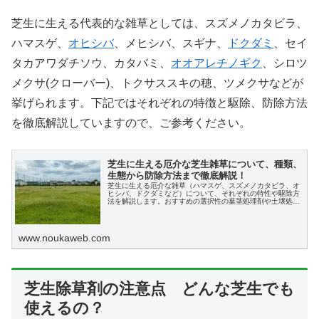
芝生に生える代表的な雑草としては、スズメノカタビラ、
ハマスゲ、
オヒシバ
、メヒシバ、スギナ、
ドクダミ
、セイ
タカアワダチソウ、カタバミ、
オオアレチノギク
、シロツ
メクサ(クローバー)、トクサススキの穂、ツメクサなどが
挙げられます。下記ではそれぞれの特徴と駆除、防除方法
を徹底解説していますので、ご参考ください。
芝生に生える厄介な芝生雑草について、種類、
生態から防除方法まで徹底解説！
芝生に生える厄介な雑草（ハマスゲ、スズメノカタビラ、オ
ヒシバ、ドクダミなど）について、それぞれの特性や駆除方
法を解説します。おすすめの選択性の葉茎処理剤や土壌処理
剤を使い、継続的に根からのしっかり除草することが重要で
す。
www.noukaweb.com
芝生除草剤の注意点 どんな芝生でも
使えるの？