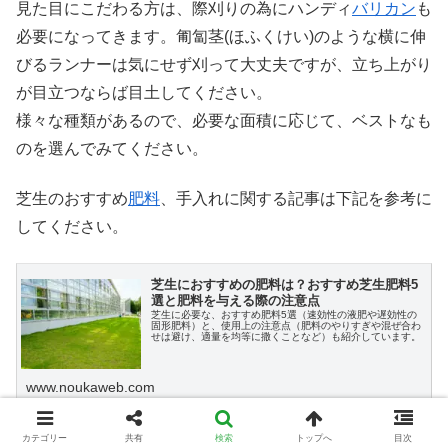
見た目にこだわる方は、際刈りの為にハンディ
バリカン
も
必要になってきます。匍匐茎(ほふくけい)のような横に伸
びるランナーは気にせず刈って大丈夫ですが、立ち上がり
が目立つならば目土してください。
様々な種類があるので、必要な面積に応じて、ベストなも
のを選んでみてください。
芝生のおすすめ
肥料
、手入れに関する記事は下記を参考に
してください。
芝生におすすめの肥料は？おすすめ芝生肥料5
選と肥料を与える際の注意点
芝生に必要な、おすすめ肥料5選（速効性の液肥や遅効性の
固形肥料）と、使用上の注意点（肥料のやりすぎや混ぜ合わ
せは避け、適量を均等に撒くことなど）も紹介しています。
www.noukaweb.com
カテゴリー
共有
検索
トップへ
目次
高麗芝におすすめの肥料は？おすすめ高麗芝肥