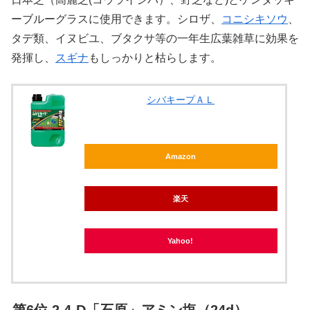
ーブルーグラスに使用できます。シロザ、
コニシキソウ
、
タデ類、イヌビユ、ブタクサ等の一年生広葉雑草に効果を
発揮し、
スギナ
もしっかりと枯らします。
シバキープＡＬ
Amazon
楽天
Yahoo!
第6位 2,4-D「石原」アミン塩（24d）