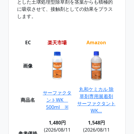
とした土壌処理型除草剤を茎葉からも積極的
に吸収させて、接触剤としての効果をプラス
します。
EC
楽天市場
Amazon
画像
丸和ケミカル 除
サーファクタ
草剤専用展着剤
商品名
ントWK
サーファクタント
500ml ※
WK…
1,480円
1,548円
(2026/08/11
(2026/08/11
参考価格