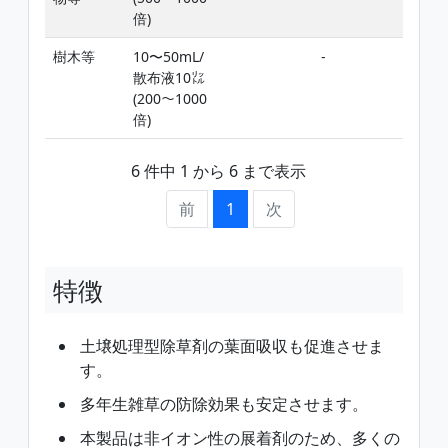
倍)
樹木等
10〜50mL/
-
添加
散布液10㍑
(200〜1000
倍)
6 件中 1 から 6 まで表示
前
1
次
特徴
土壌処理型除草剤の葉面吸収も促進させま
す。
多年生雑草の防除効果も安定させます。
本製品は非イオン性の展着剤のため、多くの