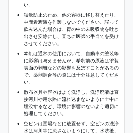
い。
誤飲防止のため、他の容器に移し替えたり、
中間希釈液を作製しないでください。誤って
飲み込んだ場合は、胃の中の未吸収物を吐き
出させ安静にし、直ちに医師の手当てを受け
させてください。
本剤は通常の使用において、自動車の塗装等
に影響は与えませんが、希釈前の原液は塗装
表面の剥離などの影響を及ぼすことがあるの
で、薬剤調合等の際には十分注意してくださ
い。
散布器具や容器はよく洗浄し、洗浄廃液は直
接河川や用水路に流れ込まないように土中に
埋没するなど、環境に影響のないよう適切に
処理してください。
空ビンは圃場などに放置せず、空ビンの洗浄
水は河川等に流さないようにして、水洗後、