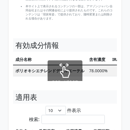
本サイト上で表示されるコンテンツの一部は、アマゾンジャパン合
同会社またはその関連会社により提供されたものです。これらのコ
ンテンツは「現状有姿」で提供されており、随時変更または削除さ
れる場合があります。
有効成分情報
成分名称
含有濃度
IRAC
F
ポリオキシエチレンドデシルエーテル
78.0000%
スクロールできます
適用表
件表示
検索: