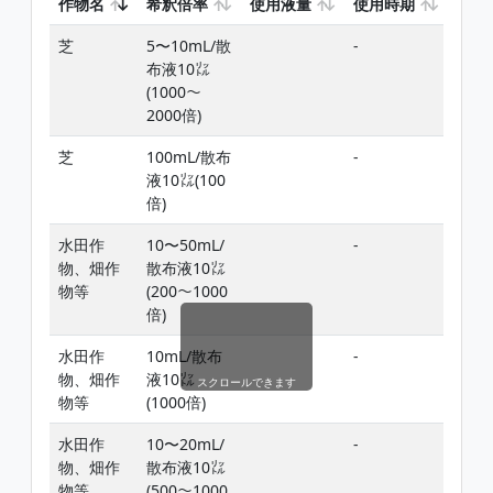
作物名
希釈倍率
使用液量
使用時期
使用
芝
5〜10mL/散
-
添加
布液10㍑
(1000〜
2000倍)
芝
100mL/散布
-
添加
液10㍑(100
倍)
水田作
10〜50mL/
-
添加
物、畑作
散布液10㍑
物等
(200〜1000
倍)
水田作
10mL/散布
-
添加
物、畑作
液10㍑
スクロールできます
物等
(1000倍)
水田作
10〜20mL/
-
添加
物、畑作
散布液10㍑
物等
(500〜1000