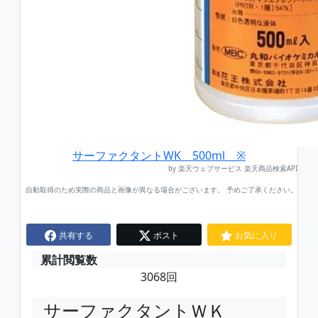
サーファクタントWK 500ml ※
by 楽天ウェブサービス 楽天商品検索API
自動取得のため実際の商品と画像が異なる場合がございます。 予めご了承ください。
共有する
ポスト
お気に入り
累計閲覧数
3068回
サーファクタントＷＫ