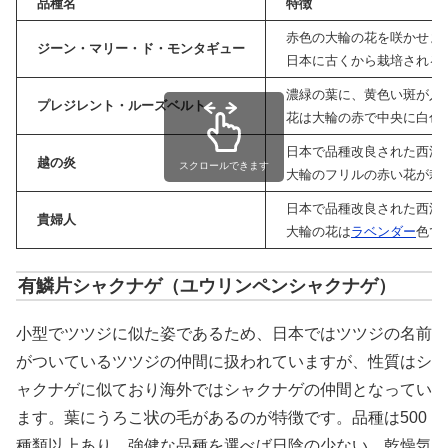
品種名
特徴
赤色の大輪の花を咲かせま
ジーン・マリー・ド・モンタギュー
日本に古くから栽培される
濃緑の葉に、黄色い斑が入
プレジレント・ルーズベルト
花は大輪の赤で中央に白色
日本で品種改良された西洋
越の炎
スクロールできます
大輪のフリルの赤い花が栽
日本で品種改良された西洋
貴婦人
大輪の花は
ラベンダー
色で
有鱗片シャクナゲ（ユウリンペンシャクナゲ）
小型でツツジに似た姿であるため、日本ではツツジの名前
がついているツツジの仲間に扱われていますが、性質はシ
ャクナゲに似ており海外ではシャクナゲの仲間となってい
ます。葉にうろこ状の毛があるのが特徴です。品種は500
種類以上あり、強健な品種を選べば日陰の少ない、乾燥気