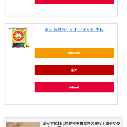
東商 超醗酵油かす おまかせ 中粒
Amazon
楽天
Yahoo!
油かす肥料は植物性有機肥料の主役！成分や使