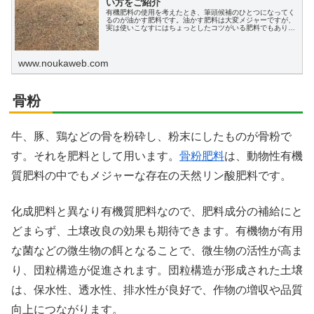
い方をご紹介
有機肥料の使用を考えたとき、筆頭候補のひとつになってく
るのが油かす肥料です。油かす肥料は大変メジャーですが、
実は使いこなすにはちょっとしたコツがいる肥料でもありま
す。この記事では、油かす肥料の成分や使い方をご紹介しま
す。
www.noukaweb.com
骨粉
牛、豚、鶏などの骨を粉砕し、粉末にしたものが骨粉で
す。それを肥料として用います。
骨粉肥料
は、動物性有機
質肥料の中でもメジャーな存在の天然リン酸肥料です。
化成肥料と異なり有機質肥料なので、肥料成分の補給にと
どまらず、土壌改良の効果も期待できます。有機物が有用
な菌などの微生物の餌となることで、微生物の活性が高ま
り、団粒構造が促進されます。団粒構造が形成された土壌
は、保水性、透水性、排水性が良好で、作物の増収や品質
向上につながります。