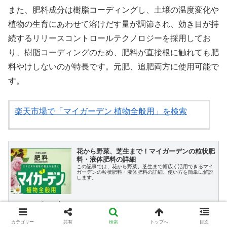
また、肥料成分は樹脂コーディングし、土壌の温度変化や
植物の生育にあわせて溶けだす量が調節され、効き目が持
続するリリースコントロールテクノロジーを採用してお
り、樹脂コーディングのため、肥料が直接根に触れても肥
料やけしないのが特長です。元肥、追肥両方に使用可能で
す。
楽天市場で「マイガーデン 植物全般用」を検索
花から野菜、芝生まで！マイガーデンの粒状肥
料・液体肥料の詳細
この記事では、花から野菜、芝生まで幅広く活用できるマイ
ガーデンの粒状肥料・液体肥料の詳細、使い方を簡単に解説
します。
www.noukaweb.com
カテゴリー
共有
検索
トップへ
目次