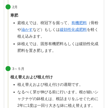
2月
寒肥
庭植えでは、樹冠下を掘って、
有機肥料
（骨粉
や
油かす
など）もしくは
緩効性化成肥料
を軽く
植え込みます。
鉢植えでは、固形有機肥料もしくは緩効性化成
肥料を置き肥します。
3～５月
植え替えおよび植え付け
植え替えおよび植え付けの適期です。
なるべく芽が伸びる前に行います。根が細いシ
ャクナゲの鉢植えは、根詰まりをふせぐために
2年に1度は一回り大きな鉢に植え替えます。