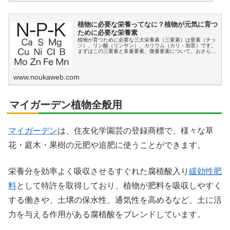
植物に必要な栄養ってなに？植物が元気に育つ
ために必要な栄養素
植物が育つために必要な三大栄養素（三要素）は窒素（チッ
ソ）、リン酸（リンサン）、カリウム（カリ・加里）です。
まずはこの三要素と多量要素、微量要素について、おさらい
しましょう。
www.noukaweb.com
マイガーデン植物全般用
マイガーデン
は、住友化学園芸の登録商標で、様々な草
花・庭木・果樹の元肥や追肥に使うことができます。
栄養分を効率よく吸収させるすぐれた腐植酸入り
緩効性肥
料
として特許を取得しており、植物が肥料を吸収しやすく
する働きや、土壌の保水性、通気性を高めるなど、土に活
力を与える作用がある腐植酸をブレンドしています。