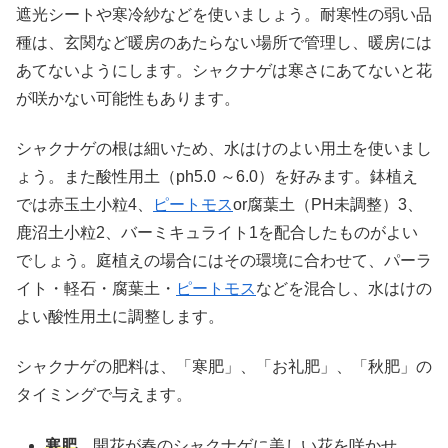
遮光シートや寒冷紗などを使いましょう。耐寒性の弱い品
種は、玄関など暖房のあたらない場所で管理し、暖房には
あてないようにします。シャクナゲは寒さにあてないと花
が咲かない可能性もあります。
シャクナゲの根は細いため、水はけのよい用土を使いまし
ょう。また酸性用土（ph5.0 ～6.0）を好みます。鉢植え
では赤玉土小粒4、
ピートモス
or腐葉土（PH未調整）3、
鹿沼土小粒2、バーミキュライト1を配合したものがよい
でしょう。庭植えの場合にはその環境に合わせて、パーラ
イト・軽石・腐葉土・
ピートモス
などを混合し、水はけの
よい酸性用土に調整します。
シャクナゲの肥料は、「寒肥」、「お礼肥」、「秋肥」の
タイミングで与えます。
寒肥
開花が春のシャクナゲに美しい花を咲かせ、