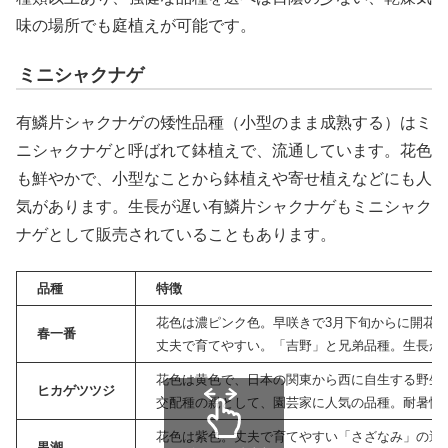
味の場所でも庭植えが可能です。
ミニシャクナゲ
有鱗片シャクナゲの矮性品種（小型のまま成熟する）はミ
ニシャクナゲと呼ばれて鉢植えで、流通しています。花色
も鮮やかで、小型なことから鉢植えや寄せ植えなどにも人
気があります。生長が遅い有鱗片シャクナゲもミニシャク
ナゲとして販売されていることもあります。
品種
特徴
花色は濃ピンク色。早咲きで3月下旬からに開花
春一番
丈夫で育てやすい。「吉野」と兄弟品種。生長が遅
花色は黄色で、日本の関東から西に自生する野生
ヒカゲツツジ
交配種の親として、園芸家に人気の品種。耐暑性
花色は紫色。丈夫で育てやすい「さざなみ」の選
黒潮