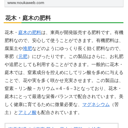
www.noukaweb.com
花木・庭木の肥料
花木・
庭木の肥料
は、東商が開発販売する肥料です。有機
肥料なので、安心して使うことができます。有機肥料は、
腐葉土や
堆肥
などのようにゆっくり長く効く肥料なので、
寒肥（
元肥
）にぴったりです。この製品はさらに、お礼肥
や追肥としても利用することができます。一般的に花木・
庭木では、窒素成分を控えめにしてリン酸を多めに与える
ことで、花や実を多く咲かせ充実させます。この製品は、
窒素－リン酸－カリウム＝4－6－3となっており、花木・
庭木にとって最適な栄養バランスで配合されています。美
しく健康に育てるために微量必要な、
マグネシウム
（苦
土）と
アミノ酸
も配合されています。