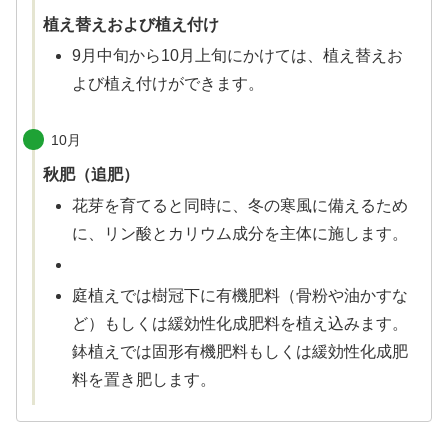
植え替えおよび植え付け
9月中旬から10月上旬にかけては、植え替えお
よび植え付けができます。
X
Facebook
10月
秋肥（追肥）
はてブ
花芽を育てると同時に、冬の寒風に備えるため
に、リン酸とカリウム成分を主体に施します。
LINE
庭植えでは樹冠下に有機肥料（骨粉や油かすな
LinkedIn
ど）もしくは緩効性化成肥料を植え込みます。
コピー
鉢植えでは固形有機肥料もしくは緩効性化成肥
料を置き肥します。