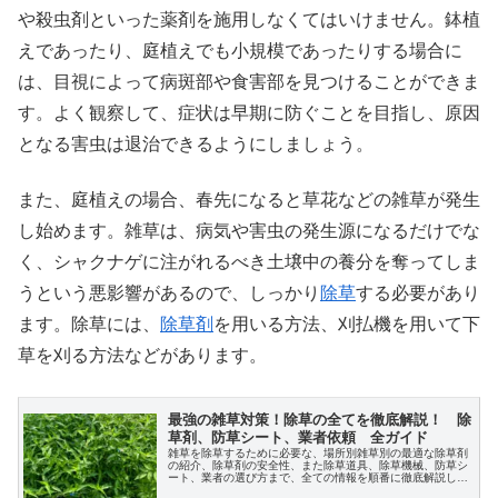
や殺虫剤といった薬剤を施用しなくてはいけません。鉢植
えであったり、庭植えでも小規模であったりする場合に
は、目視によって病斑部や食害部を見つけることができま
す。よく観察して、症状は早期に防ぐことを目指し、原因
となる害虫は退治できるようにしましょう。
また、庭植えの場合、春先になると草花などの雑草が発生
し始めます。雑草は、病気や害虫の発生源になるだけでな
く、シャクナゲに注がれるべき土壌中の養分を奪ってしま
うという悪影響があるので、しっかり
除草
する必要があり
ます。除草には、
除草剤
を用いる方法、刈払機を用いて下
草を刈る方法などがあります。
最強の雑草対策！除草の全てを徹底解説！ 除
草剤、防草シート、業者依頼 全ガイド
雑草を除草するために必要な、場所別雑草別の最適な除草剤
の紹介、除草剤の安全性、また除草道具、除草機械、防草シ
ート、業者の選び方まで、全ての情報を順番に徹底解説しま
す。