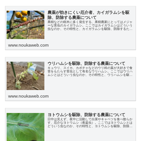
農薬が効きにくい厄介者、カイガラムシを駆
除、防除する農薬について
果樹などの樹木に多く発生する、果樹農家にとってはメジャ
ーな害虫のカイガラムシ。ここではカイガラムシはどういう
虫なのか、その特性と、カイガラムシを駆除、防除するため
の農薬について解説します。
www.noukaweb.com
ウリハムシを駆除、防除する農薬について
キュウリ、スイカ、カボチャなどのウリ科の葉が大好きで食
害をもたらす害虫として有名なウリハムシ。ここではウリハ
ムシとはどういう虫なのか、その特性と、ウリハムシを駆
除、防除するための農薬、またその他の効果的な方法につい
ても解説します。
www.noukaweb.com
ヨトウムシを駆除、防除する農薬について
日中は見えず、夜中に活動して白菜やキャベツを食べ散らか
す、厄介なヨトウムシ（夜盗虫）。ここではヨトウムシとは
どういう虫なのか、その特性と、ヨトウムシを駆除、防除す
るための農薬、またその他の効果的な方法、対策についても
解説します。