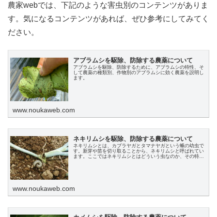
農家webでは、下記のような害虫別のコンテンツがありま
す。気になるコンテンツがあれば、ぜひ参考にしてみてく
ださい。
アブラムシを駆除、防除する農薬について
アブラムシを駆除、防除するために、アブラムシの特性、そ
して農薬の種類別、作物別のアブラムシに効く農薬を説明し
ます。
www.noukaweb.com
ネキリムシを駆除、防除する農薬について
ネキリムシとは、カブラヤガとタマナヤガという蛾の幼虫で
す。新芽や苗を切り取ることから、ネキリムシと呼ばれてい
ます。ここではネキリムシとはどういう虫なのか、その特性
と、ネキリムシを駆除、防除するための農薬、またその他の
効果的な方法についても解説します。
www.noukaweb.com