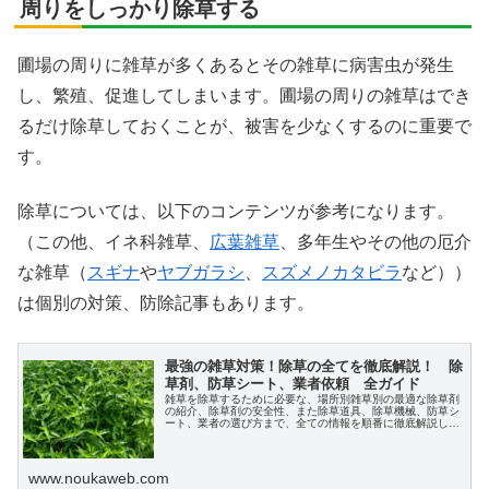
周りをしっかり除草する
圃場の周りに雑草が多くあるとその雑草に病害虫が発生
X
し、繁殖、促進してしまいます。圃場の周りの雑草はでき
るだけ除草しておくことが、被害を少なくするのに重要で
Facebook
す。
はてブ
除草については、以下のコンテンツが参考になります。
（この他、イネ科雑草、
広葉雑草
、多年生やその他の厄介
LINE
な雑草（
スギナ
や
ヤブガラシ
、
スズメノカタビラ
など））
は個別の対策、防除記事もあります。
LinkedIn
最強の雑草対策！除草の全てを徹底解説！ 除
コピー
草剤、防草シート、業者依頼 全ガイド
雑草を除草するために必要な、場所別雑草別の最適な除草剤
の紹介、除草剤の安全性、また除草道具、除草機械、防草シ
ート、業者の選び方まで、全ての情報を順番に徹底解説しま
す。
www.noukaweb.com