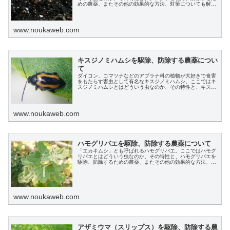
めの農薬、またその他の効果的な方法、対策についても解説
します。
www.noukaweb.com
キスジノミハムシを駆除、防除する農薬につい
て
ダイコン、コマツナなどのアブラナ科の植物が大好きで食害
をもたらす害虫として有名なキスジノミハムシ。ここではキ
スジノミハムシとはどういう虫なのか、その特性と、キスジ
ノミハムシを駆除、防除するための農薬、またその他の効果
的な方法、対策についても解説します。
www.noukaweb.com
ハモグリバエを駆除、防除する農薬について
「エカキムシ」とも呼ばれるハモグリバエ。ここではハモグ
リバエとはどういう虫なのか、その特性と、ハモグリバエを
駆除、防除するための農薬、またその他の効果的な方法、対
策についても解説します。
www.noukaweb.com
アザミウマ（スリップス）を駆除、防除する農