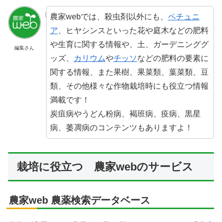
農家webでは、殺虫剤以外にも、
ペチュニ
ア
、ヒヤシンスといった花や庭木などの肥料
や生育に関する情報や、土、ガーデニンググ
編集さん
ッズ、
カリウム
や
チッソ
などの肥料の要素に
関する情報、また果樹、果菜類、葉菜類、豆
類、その他様々な作物栽培時にも役立つ情報
満載です！
炭疽病やうどん粉病、褐班病、疫病、黒星
病、萎凋病のコンテンツもありますよ！
栽培に役立つ 農家webのサービス
農家web 農薬検索データベース