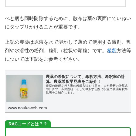
べと病も同時防除するために、散布は葉の裏面にていねい
にタップリかけることが重要です。
上記の農薬は原液を水で溶かして薄めて使用する液剤、乳
剤や水溶性の粉剤、粒剤（粒状や顆粒）です。
希釈
方法等
については下記をご参考ください。
農薬の希釈について、希釈方法、希釈率の計
算、農薬希釈早見表をご紹介！
農薬の希釈を行う際の希釈方法や注意点、また希釈の計算式
や計算ツールの説明、そして希釈する際に役立つ農薬希釈早
見表をご紹介します。
www.noukaweb.com
RACコードとは？？