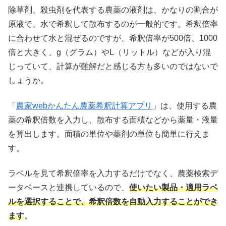
除草剤、殺虫剤を代表する農薬の液剤は、かなりの割合が
原液で、水で希釈して散布するのが一般的です。希釈倍率
に合わせて水と混ぜるのですが、希釈倍率が500倍、1000
倍と大きく、g（グラム）やL（リットル）などが入り混
じっていて、計算が難解だと感じる方も多いのではないで
しょうか。
「
農家webかんたん農薬希釈計算アプリ
」は、使用する農
薬の希釈倍数を入力し、散布する面積などから薬量・液量
を算出します。面積の単位や薬剤の単位も簡単に行えま
す。
ラベルを見て希釈倍率を入力するだけでなく、農薬検索デ
ータベースと連携しているので、
使いたい製品・適用ラベ
ルを選択することで、希釈倍数を自動入力することができ
ます
。