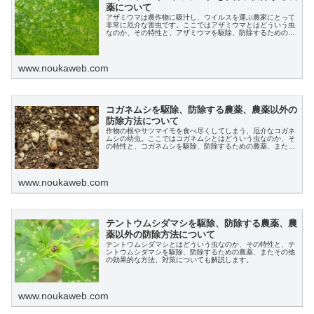
薬について
アザミウマは農作物に吸汁し、ウイルスを運ぶ農家にとって
非常に厄介な害虫です。ここではアザミウマとはどういう虫
なのか、その特性と、アザミウマを駆除、防除するための農
薬について解説します。
www.noukaweb.com
コガネムシを駆除、防除する農薬、農薬以外の
防除方法について
作物の根やサツマイモを食べ尽くしてしまう、厄介なコガネ
ムシの幼虫。ここではコガネムシとはどういう虫なのか、そ
の特性と、コガネムシを駆除、防除するための農薬、またそ
の他の効果的な方法、対策についても解説します。
www.noukaweb.com
テントウムシダマシを駆除、防除する農薬、農
薬以外の防除方法について
テントウムシダマシとはどういう虫なのか、その特性と、テ
ントウムシダマシを駆除、防除するための農薬、またその他
の効果的な方法、対策についても解説します。
www.noukaweb.com