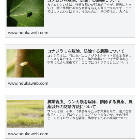
カメムシを駆除、防除する農薬について
カメムシといえば、強烈な匂いが印象的ですが、農家にとっ
ては、特に果樹に甚大な食害を与える害虫で有名です。ここ
ではカメムシとはどういう虫なのか、その特性と、カメムシ
を駆除、防除するための農薬、またその他の効果的な方法に
ついても解説します。
www.noukaweb.com
コナジラミを駆除、防除する農薬について
コナジラミは、特にタバココナジラミがトマト黄化葉巻病ウ
イルスを媒介することから、施設農家の中では大変有名な、
非常に厄介な害虫です。ここではコナジラミとはどういう虫
なのか、その特性と、コナジラミを駆除、防除するための農
薬について解説します。
www.noukaweb.com
農業害虫、ウンカ類を駆除、防除する農薬、農
薬以外の防除方法について
ウンカは稲（イネ）に被害をもたらす大変有名で、厄介な害
虫です。ここではウンカとはどういう虫なのか、その特性
と、トビイロウンカを駆除、防除するための農薬について解
説します。
www.noukaweb.com