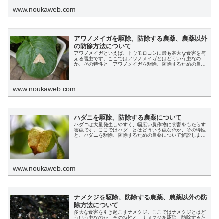
www.noukaweb.com
アワノメイガを駆除、防除する農薬、農薬以外
の防除方法について
アワノメイガといえば、トウモロコシに最も甚大な食害を与
える害虫です。ここではアワノメイガとはどういう虫なの
か、その特性と、アワノメイガを駆除、防除するための農薬
について解説します。
www.noukaweb.com
ハダニを駆除、防除する農薬について
ハダニは大量発生しやすく、幅広い農作物に食害をもたらす
害虫です。ここではハダニとはどういう虫なのか、その特性
と、ハダニを駆除、防除するための農薬について解説しま
す。
www.noukaweb.com
ナメクジを駆除、防除する農薬、農薬以外の防
除方法について
多大な食害を引き起こすナメクジ。ここではナメクジとはど
ういう虫なのか、その特性と、ナメクジを駆除、防除するた