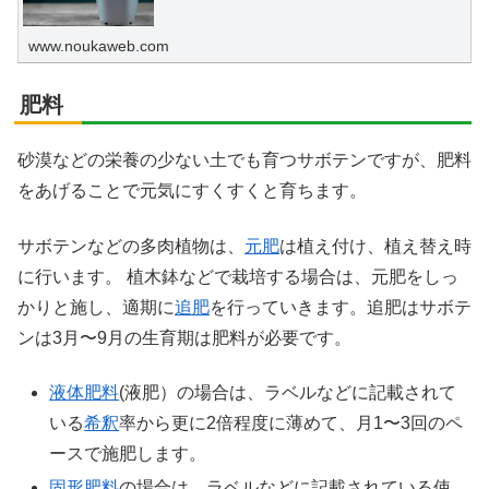
www.noukaweb.com
肥料
砂漠などの栄養の少ない土でも育つサボテンですが、肥料
をあげることで元気にすくすくと育ちます。
サボテンなどの多肉植物は、
元肥
は植え付け、植え替え時
に行います。 植木鉢などで栽培する場合は、元肥をしっ
かりと施し、適期に
追肥
を行っていきます。追肥はサボテ
ンは3月〜9月の生育期は肥料が必要です。
液体肥料
(液肥）の場合は、ラベルなどに記載されて
いる
希釈
率から更に2倍程度に薄めて、月1〜3回のペ
ースで施肥します。
固形肥料
の場合は、ラベルなどに記載されている使