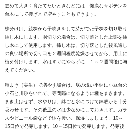
進めて大きく育たてたいときなどには、健康なサボテンを
台木にして接ぎ木で増やすこともできます。
株分けは、親株から子吹きをして芽がでた子株を切り取り
挿し木にします。胴切りの場合は、切り落とした上部を挿
し木にして使用します。挿し木は、切り落とした後風通し
の良い場所で切り口を２週間程度乾燥させてから、用土に
植え付けします。水はすぐにやらずに、１～２週間後に与
えてください。
種まき（実生）で増やす場合は、底の浅い平鉢に小豆台の
小石と川砂をいれて、等間隔になるように種をまきます。
まき土はせず、水やりは、鉢ごと水につけて鉢底から十分
吸わせます。その後皿の水は少なめにしておきます。ガラ
スやビニール袋などで鉢を覆い、保湿しましょう。10～
15日位で発芽します。10～15日位で発芽します。発芽後