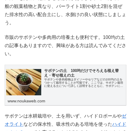
般の観葉植物と異なり、パーライト1割や砂土2割を混ぜ
た排水性の高い配合土にし、水捌けの良い状態にしましょ
う。
X
市販のサボテンや多肉用の培養土も便利です。100均の土
Facebook
の記事もありますので、興味がある方は読んでみてくださ
い。
はてブ
サボテンの土 100均だけでそろえる植え替
LINE
え・寄せ植えの土
サボテンや多肉植物はダイソーやセリアなどの100均の土を
つかって栽培することが可能です。ここでは、サボテン栽培
に使える土について詳しく説明するとともに、サボテンに合
LinkedIn
った土の配合や使い方のポイントについて説明します。
www.noukaweb.com
コピー
サボテンは水耕栽培や、土を用いず、ハイドロボールや
ゼ
オライト
などの保水性、吸水性のある培地を使った
ハイド