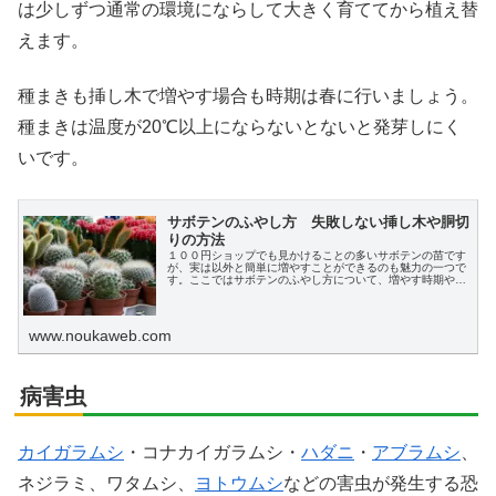
は少しずつ通常の環境にならして大きく育ててから植え替
えます。
種まきも挿し木で増やす場合も時期は春に行いましょう。
種まきは温度が20℃以上にならないとないと発芽しにく
いです。
サボテンのふやし方 失敗しない挿し木や胴切
りの方法
１００円ショップでも見かけることの多いサボテンの苗です
が、実は以外と簡単に増やすことができるのも魅力の一つで
す。ここではサボテンのふやし方について、増やす時期や挿
し木、胴切り、実生（種まき）の方法についてわかりやすく
説明します。
www.noukaweb.com
病害虫
カイガラムシ
・コナカイガラムシ・
ハダニ
・
アブラムシ
、
ネジラミ、ワタムシ、
ヨトウムシ
などの害虫が発生する恐