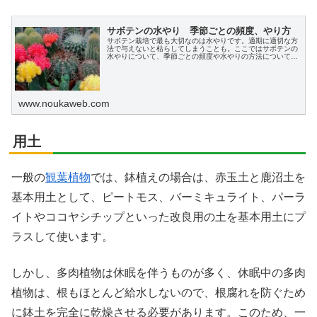
サボテンの水やり 季節ごとの頻度、やり方
サボテン栽培で最も大切なのは水やりです。適期に適切な方
法で与えないと枯らしてしまうことも。ここではサボテンの
水やりについて、季節ごとの頻度や水やりの方法についてわ
かりやすく説明します。
www.noukaweb.com
用土
一般の
観葉植物
では、鉢植えの場合は、赤玉土と鹿沼土を
基本用土として、ピートモス、バーミキュライト、パーラ
イトやココヤシチップといった改良用の土を基本用土にプ
ラスして使います。
しかし、多肉植物は休眠を伴うものが多く、休眠中の多肉
植物は、根もほとんど給水しないので、根腐れを防ぐため
に鉢土を完全に乾燥させる必要があります。このため、一