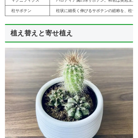
マグニフィクス
パロディア属の球サボテン。和名は英冠玉。
柱サボテン
柱状に細長く伸びるサボテンの総称を、柱サ
植え替えと寄せ植え