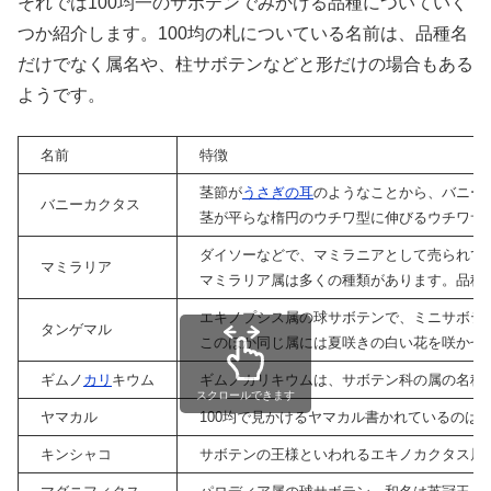
それでは100均一のサボテンでみかける品種についていく
つか紹介します。100均の札についている名前は、品種名
だけでなく属名や、柱サボテンなどと形だけの場合もある
ようです。
名前
特徴
茎節が
うさぎの耳
のようなことから、バニー
バニーカクタス
茎が平らな楕円のウチワ型に伸びるウチワサ
ダイソーなどで、マミラニアとして売られて
マミラリア
マミラリア属は多くの種類があります。品種
エキノプシス属の球サボテンで、ミニサボテ
タンゲマル
このほか同じ属には夏咲きの白い花を咲かせ
ギムノ
カリ
キウム
ギムノカリキウムは、サボテン科の属の名称
スクロールできます
ヤマカル
100均で見かけるヤマカル書かれているの
キンシャコ
サボテンの王様といわれるエキノカクタス属