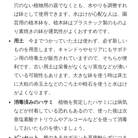
穴のない植物用の器でなくとも、水やりを調整すれ
ば鉢として使用できます。水はけが心配な人は、園
芸用の植木鉢を。植木鉢はプラスチック製のものよ
り素焼きの鉢が通気性がよくおすすめです。
用土
今までつかっていた土は使わず、必ず新しい
ものを用意します。キャンドゥやセリアにもサボテ
ン用の培養土が販売されていますので、そちらが便
利です。古い用土は栄養がなくなり害虫などが沸い
ている可能性もあります。大きな鉢を使う時は床土
に大粒の赤玉土などのごろ土や軽石を使うと水はけ
がよくなります。
消毒済みのハサミ
植物を剪定したハサミには病気
などが付着している恐れもあるので、使った後は次
亜塩素酸ナトリウムやアルコールなどを使って消毒
しておいたものを使いましょう。
ピンセット
棘のあるサボテンを直接触らずにつま