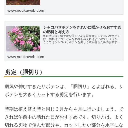
www.noukaweb.com
シャコバサボテンをきれいに咲かせるおすすめ
の肥料と与え方
冬に大ぶりで鮮やかな美しい花を咲かせるシャコバサボテン
は、肥料はいつ、どんな肥料を与えればよいのでしょうか。
ここではシャコバサボテンを美しく咲かせるためのおすすめ
の肥料や肥料時期、与え方、栽培のポイントについて説明し
ます。
www.noukaweb.com
剪定（胴切り）
病気や伸びすぎたサボテンは、「胴切り」とよばれる、サ
ボテンを大きくカットする剪定を行います。
時期は植え替え時と同じ３月から４月に行いましょう。で
きれば午前中の晴れた日がおすすめです。切り方は、よく
切れる刃物で傷んだ部分や、カットしたい部分を水平にな