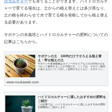
ロカルチャー
でも育てることができます。ハイドロカルチ
ャーで育てる場合は、土からの植え替えとは多少異なり、
土の根を終わらせて水で育てる根を発根してから植え替え
る必要があります。
サボテンの水栽培とハイドロカルチャーの肥料についての
記事はこちらから。
サボテンの土 100均だけでそろえる植え替
え・寄せ植えの土
サボテンや多肉植物はダイソーやセリアなどの100均の土を
つかって栽培することが可能です。ここでは、サボテン栽培
に使える土について詳しく説明するとともに、サボテンに合
った土の配合や使い方のポイントについて説明します。
www.noukaweb.com
ハイドロカルチャーに適したおすすめの肥料を
ご紹介
この記事では、ハイドロカルチャーに適したおすすめの肥料
を網羅的にご紹介します。