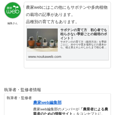
農家webにはこの他にもサボテンや多肉植物
の栽培の記事があります。
品種別の育て方もあります。
編集さん
サボテンの育て方 初心者でも
枯らさない季節ごとの栽培のポ
イント！
サボテンのの育て方（栽培方法）を季節
ごとに、水やりや置き場所などの基本か
ら、植え替えやふやしかたまで初心者の
人にもわかりやすく説明します。
www.noukaweb.com
執筆者・監修者情報
執筆者・監修者
農家web編集部
農家web編集部のメンバーが
「農業者による農
業者のための情報サイト」
をコンセプトに、