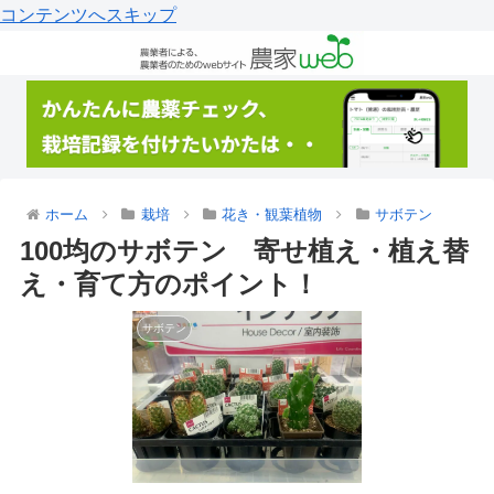
コンテンツへスキップ
ホーム
栽培
花き・観葉植物
サボテン
100均のサボテン 寄せ植え・植え替
え・育て方のポイント！
サボテン