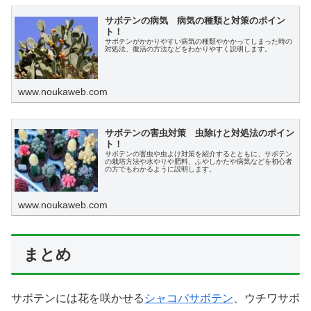
サボテンの病気 病気の種類と対策のポイン
ト！
サボテンがかかりやすい病気の種類やかかってしまった時の
対処法、復活の方法などをわかりやすく説明します。
www.noukaweb.com
サボテンの害虫対策 虫除けと対処法のポイン
ト！
サボテンの害虫や虫よけ対策を紹介するとともに、サボテン
の栽培方法や水やりや肥料、ふやしかたや病気などを初心者
の方でもわかるように説明します。
www.noukaweb.com
まとめ
サボテンには花を咲かせる
シャコバサボテン
、ウチワサボ