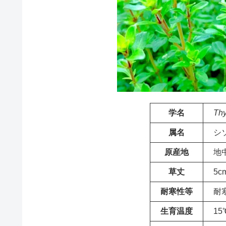
学名
Th
属名
シ
原産地
地
草丈
5c
耐寒性等
耐
生育温度
15