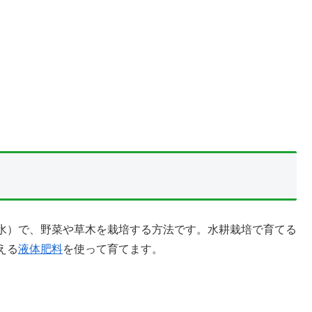
水）で、野菜や草木を栽培する方法です。水耕栽培で育てる
える
液体肥料
を使って育てます。