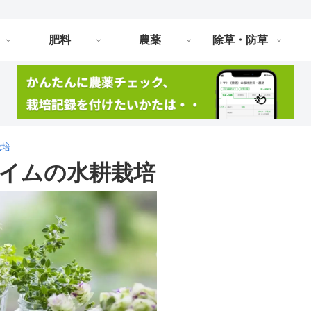
肥料
農薬
除草・防草
栽培
タイムの水耕栽培