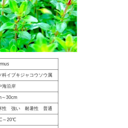
ymus
ソ科イブキジャコウソウ属
中海沿岸
m～30cm
寒性 強い 耐暑性 普通
℃～20℃