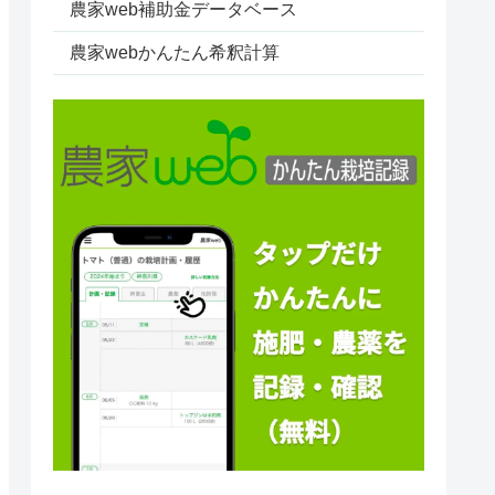
農家web補助金データベース
農家webかんたん希釈計算