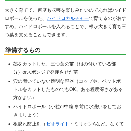
大きく育てて、何度も収穫を楽しみたいのであればハイド
ロボールを使った、
ハイドロカルチャー
で育てるのがおす
X
すめ。ハイドロボールを入れることで、根が大きく育ち三
つ葉を支えることもできます。
Facebook
準備するもの
はてブ
茎をカットした、三つ葉の苗（根の付いている部
LINE
分）orスポンジで発芽させた苗
穴の開いていない透明な容器（コップや、ペットボ
LinkedIn
トルをカットしたものでもOK。ある程度深さがある
方がよい）
コピー
ハイドロボール（小粒or中粒 事前に水洗いをしてお
きましょう）
根腐れ防止剤（
ゼオライト
・ミリオンAなど。なくて