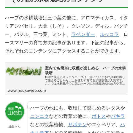
ハーブの水耕栽培は三つ葉の他に、アロマティカス、イタ
リアンパセリ、大葉（しそ）、クレソン、ディル、パクチ
ー、バジル、三つ葉、ミント、
ラベンダー
、
ルッコラ
、ロ
ーズマリーの育て方の記事があります。下記の記事から、
それぞれのコンテンツにアクセスすることができます。
室内でも簡単に収穫が楽しめる ハーブの水耕
栽培
料理に使えるキッチンハーブは、使いたいときに少量収穫し
て使えることから、土を使わず育てる水耕栽培が人気です。
ここでは水耕栽培で人気のハーブの水耕栽培の始め方や育て
方の他、ハーブの種類から水耕栽培のコンテンツも探せま
www.noukaweb.com
す。
ハーブの他にも、収穫して楽しめるレタスや
ニンニク
などの野菜の他に、
ポトス
や
パキラ
などの観葉植物、
サボテン
やエケベリア、
ハ
編集さん
オルチア
などの多肉植物、ヒヤシンスやチュ