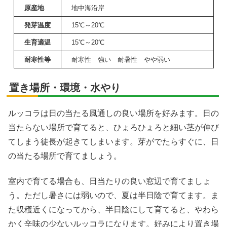
原産地
地中海沿岸
発芽温度
15℃～20℃
生育適温
15℃～20℃
耐寒性等
耐寒性 強い 耐暑性 やや弱い
置き場所・環境・水やり
ルッコラは日の当たる風通しの良い場所を好みます。日の
当たらない場所で育てると、ひょろひょろと細い茎が伸び
てしまう徒長が起きてしまいます。芽がでたらすぐに、日
の当たる場所で育てましょう。
室内で育てる場合も、日当たりの良い窓辺で育てましょ
う。ただし暑さには弱いので、夏は半日陰で育てます。ま
た収穫近くになってから、半日陰にして育てると、やわら
かく辛味の少ないルッコラになります。好みにより置き場