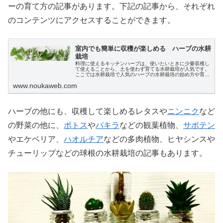
ーの育て方の記事があります。下記の記事から、それぞれ
のコンテンツにアクセスすることができます。
室内でも簡単に収穫が楽しめる ハーブの水耕
栽培
料理に使えるキッチンハーブは、使いたいときに少量収穫し
て使えることから、土を使わず育てる水耕栽培が人気です。
ここでは水耕栽培で人気のハーブの水耕栽培の始め方や育て
方の他、ハーブの種類から水耕栽培のコンテンツも探せま
www.noukaweb.com
す。
ハーブの他にも、収穫して楽しめるレタスや
ニンニク
など
の野菜の他に、
ポトス
や
パキラ
などの観葉植物、
サボテン
やエケベリア、
ハオルチア
などの多肉植物、ヒヤシンスや
チューリップなどの球根の水耕栽培の記事もあります。