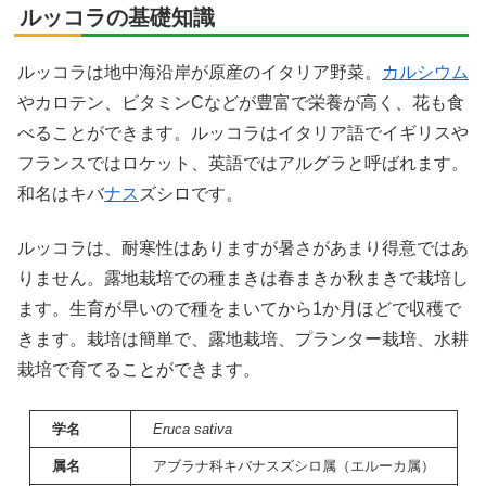
ルッコラの基礎知識
ルッコラは地中海沿岸が原産のイタリア野菜。
カルシウム
X
やカロテン、ビタミンCなどが豊富で栄養が高く、花も食
べることができます。ルッコラはイタリア語でイギリスや
Facebook
フランスではロケット、英語ではアルグラと呼ばれます。
和名はキバ
ナス
ズシロです。
はてブ
ルッコラは、耐寒性はありますが暑さがあまり得意ではあ
LINE
りません。露地栽培での種まきは春まきか秋まきで栽培し
ます。生育が早いので種をまいてから1か月ほどで収穫で
LinkedIn
きます。栽培は簡単で、露地栽培、プランター栽培、水耕
栽培で育てることができます。
コピー
学名
Eruca sativa
属名
アブラナ科キバナスズシロ属（エルーカ属）