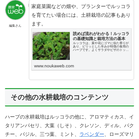
家庭菜園などの畑や、プランターでルッコラ
を育てたい場合には、土耕栽培の記事もあり
ます。
編集さん
読めば流れがわかる！ルッコラ
の基礎知識と栽培方法の基本
ルッコラは、葉や花にゴマに似た香りが
あり、ピリッとした辛みが特徴の食用の
ハーブです。よくサラダやピザのトッピ
ングとして使用されています。この記事
では、ルッコラの基礎知識や栽培の方法
の基本、重要事項、注意点などについて
解説します。
www.noukaweb.com
その他の水耕栽培のコンテンツ
ハーブの水耕栽培はルッコラの他に、アロマティカス、イ
タリアンパセリ、大葉（しそ）、クレソン、ディル、パク
チー、バジル、三つ葉、ミント、
ラベンダー
、ローズマリ