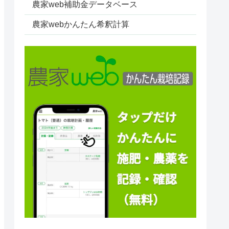
農家web補助金データベース
農家webかんたん希釈計算