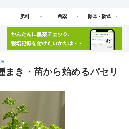
肥料
農薬
除草・防草
栽培
種まき・苗から始めるパセリ