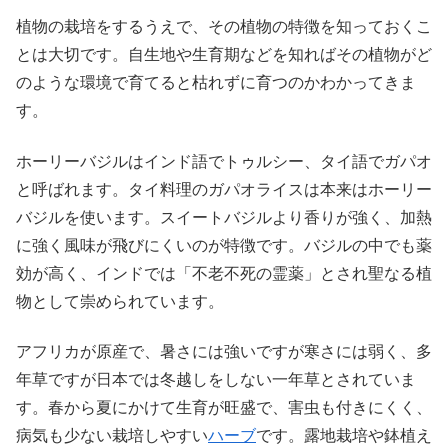
植物の栽培をするうえで、その植物の特徴を知っておくこ
とは大切です。自生地や生育期などを知ればその植物がど
のような環境で育てると枯れずに育つのかわかってきま
す。
ホーリーバジルはインド語でトゥルシー、タイ語でガパオ
と呼ばれます。タイ料理のガパオライスは本来はホーリー
バジルを使います。スイートバジルより香りが強く、加熱
に強く風味が飛びにくいのが特徴です。バジルの中でも薬
効が高く、インドでは「不老不死の霊薬」とされ聖なる植
物として崇められています。
アフリカが原産で、暑さには強いですが寒さには弱く、多
年草ですが日本では冬越しをしない一年草とされていま
す。春から夏にかけて生育が旺盛で、害虫も付きにくく、
病気も少ない栽培しやすい
ハーブ
です。露地栽培や鉢植え