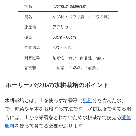
学名
Ocimum basilicum
属名
シソ科メボウキ属（オキウム属）
原産地
アフリカ
樹高
30cm～60cm
生育適温
20℃～25℃
耐寒性等
耐寒性 弱い 耐暑性 強い
花言葉
「神聖」「祝福」「好意」
ホーリーバジルの水耕栽培のポイント
水耕栽培とは、土を使わず培養液（
肥料
分を含んだ水）
で、野菜や草木を栽培する方法です。水耕栽培で育てる場
合には、土から栄養をとれないため水耕栽培で使える
液体
肥料
を使って育てる必要があります。