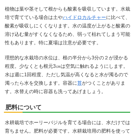
植物は葉や茎そして根からも酸素を吸収しています。水栽
培で育てている場合は土や
ハイドロカルチャー
に比べて、
酸素が吸収しにくくなります。水の温度が上がると酸素の
溶け込む量がすくなくなるため、弱って枯れてしまう可能
性もあります。特に夏場は注意が必要です。
理想的な水栽培の水位は、根の半分から3分の２が浸かる
程度。少なくとも根元3㎝は空気に触れるようにします。
水は週に1回程度、ただし気温が高くなると水が濁るので
濁ったら水を交換します。容器に
苔
がつくことがありま
す。水替えの時に容器も洗ってあげましょう。
肥料について
水耕栽培でホーリーバジルを育てる場合には、水だけでは
育ちません。肥料が必要です。水耕栽培用の肥料を使って