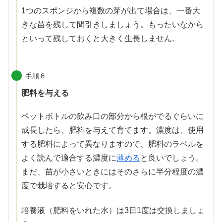
1つのスポンジから複数の芽が出て場合は、一番大
きな苗を残して間引きしましょう。もったいなから
といって残しておくと大きく生長しません。
X
Facebook
手順６
肥料を与える
はてブ
ペットボトルの飲み口の部分から根がでるぐらいに
LINE
成長したら、肥料を与えて育てます。濃度は、使用
する肥料によって異なりますので、肥料のラベルを
LinkedIn
よく読んで適合する濃度に
薄める
と良いでしょう。
まだ、苗が小さいときにはそのさらに半分程度の濃
コピー
度で栽培すると安心です。
培養液（肥料をいれた水）は3日1度は交換しましょ