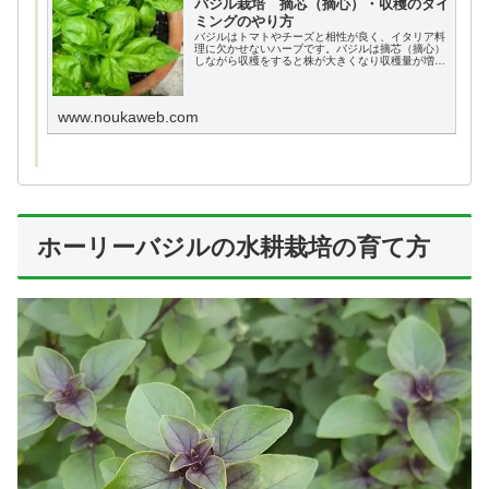
バジル栽培 摘芯（摘心）・収穫のタイ
ミングのやり方
バジルはトマトやチーズと相性が良く、イタリア料
理に欠かせないハーブです。バジルは摘芯（摘心）
しながら収穫をすると株が大きくなり収穫量が増え
ます。ここではバジルの摘芯（摘心）や収穫のタイ
ミングや、方法について画像を使ってわかりやすく
説明します。
www.noukaweb.com
ホーリーバジルの水耕栽培の育て方