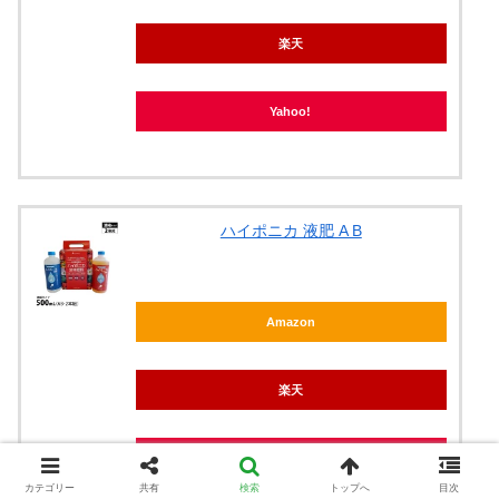
楽天
Yahoo!
ハイポニカ 液肥 A B
Amazon
楽天
Yahoo!
カテゴリー
共有
検索
トップへ
目次