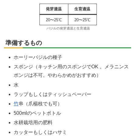
発芽適温
生育適温
20〜25℃
20〜25℃
バジルの発芽適温と生育適温
準備するもの
ホーリーバジルの種子
スポンジ（キッチン用のスポンジでOK 。メラニンス
ポンジは不可。やわらかめがおすすめ）
水
ラップもしくはティッシュペーパー
竹
串（爪楊枝でも可）
500mlのペットボトル
水耕栽培用の肥料
カッターもしくはハサミ