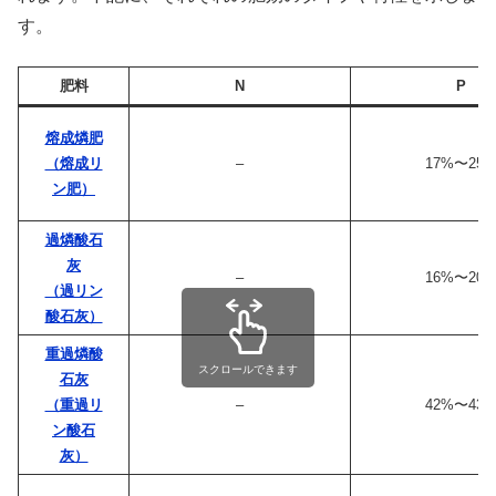
す。
肥料
N
P
熔成燐肥
（熔成リ
–
17%〜25
ン肥）
過燐酸石
灰
–
16%〜20
（過リン
酸石灰）
重過燐酸
スクロールできます
石灰
（重過リ
–
42%〜43
ン酸石
灰）