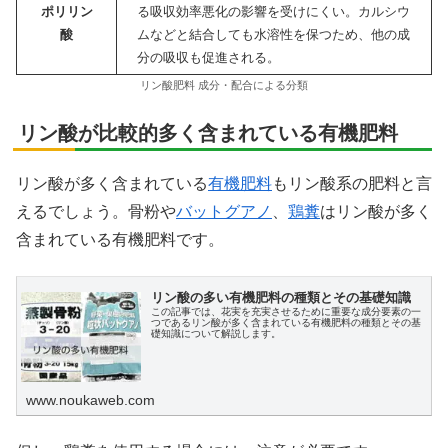
ポリリン
る吸収効率悪化の影響を受けにくい。カルシウ
酸
ムなどと結合しても水溶性を保つため、他の成
分の吸収も促進される。
リン酸肥料 成分・配合による分類
リン酸が比較的多く含まれている有機肥料
リン酸が多く含まれている
有機肥料
もリン酸系の肥料と言
えるでしょう。骨粉や
バットグアノ
、
鶏糞
はリン酸が多く
含まれている有機肥料です。
リン酸の多い有機肥料の種類とその基礎知識
この記事では、花実を充実させるために重要な成分要素の一
つであるリン酸が多く含まれている有機肥料の種類とその基
礎知識について解説します。
www.noukaweb.com