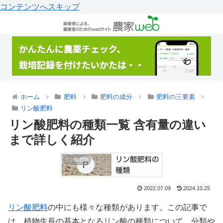
コンテンツへスキップ
ホーム
肥料
肥料の成分
肥料の三要素
リン酸肥料
リン酸肥料の種類一覧 含有量の違い
まで詳しく紹介
リン酸肥料
2022.07.09
2024.10.25
リン酸
肥料
の中にも様々な種類があります。この記事で
は、植物生長の基本となるリン酸の種類について、分類や