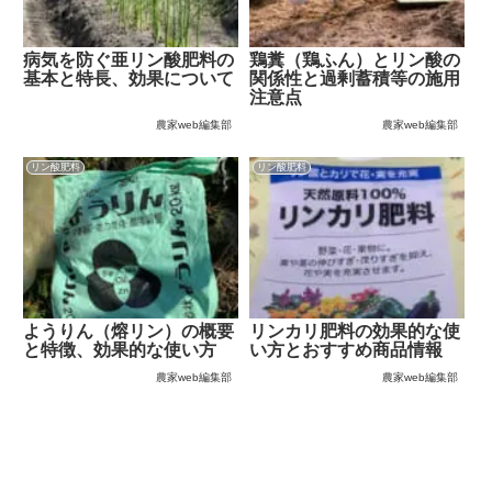
病気を防ぐ亜リン酸肥料の
鶏糞（鶏ふん）とリン酸の
基本と特長、効果について
関係性と過剰蓄積等の施用
注意点
農家web編集部
農家web編集部
リン酸肥料
リン酸肥料
ようりん（熔リン）の概要
リンカリ肥料の効果的な使
と特徴、効果的な使い方
い方とおすすめ商品情報
農家web編集部
農家web編集部