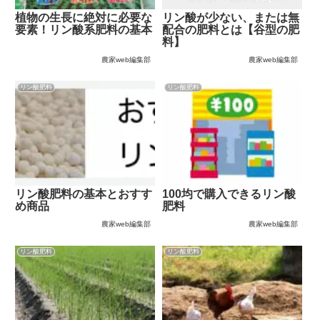
植物の生長に絶対に必要な
リン酸が少ない、または無
要素！リン酸系肥料の基本
配合の肥料とは【谷型の肥
料】
農家web編集部
農家web編集部
リン酸肥料
リン酸肥料
リン酸肥料の基本とおすす
100均で購入できるリン酸
め商品
肥料
農家web編集部
農家web編集部
リン酸肥料
リン酸肥料