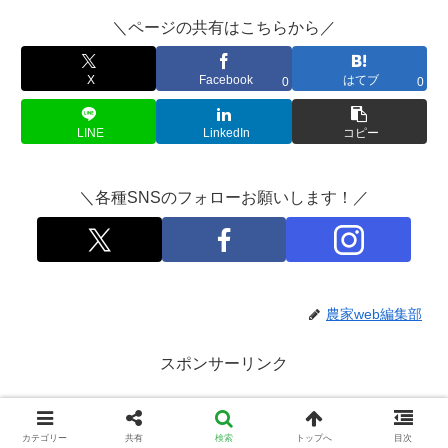
＼ページの共有はこちらから／
X
Facebook
はてブ
0
0
LINE
LinkedIn
コピー
＼各種SNSのフォローお願いします！／
農家web編集部
スポンサーリンク
カテゴリー
共有
検索
トップへ
目次