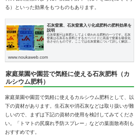
る）といった効果をもつものもあります。
石灰窒素、石灰窒素入り化成肥料の肥料効果を
説明
石灰窒素は単肥としてよく使われる肥料の一つです。石灰
窒素は石灰石を原料とするカーバイドに高温で窒素を吸収化
合させたものです。ここでは石灰窒素について詳しく解説し
ていきます。
www.noukaweb.com
家庭菜園や園芸で気軽に使える石灰肥料（カ
ルシウム肥料）
家庭菜園や園芸で気軽に使えるカルシウム肥料として、以
下の資材があります。生石灰や消石灰などは取り扱いが難
しいので、まずは下記の資材の使用を検討してみてくださ
い。「トマトの尻腐れ予防スプレー」などの葉面散布剤も
おすすめです。