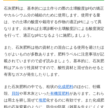
石灰肥料は、基本的には土作りの際の土壌酸度(pH)の矯正
やカルシウム分の補給のために使用します。使用する量
は、その土壌の酸度や栽培する作物の適正pHによって異
なります。出来れば土壌診断や土壌酸度計による酸度測定
を行って、適正なpHになるように施肥しましょう。
また、石灰肥料は他の資材との混合による使用を避けたほ
うがよいものが多数あります。肥料ラベルに注意事項が記
載されていますので必ず読みましょう。基本的に、石灰肥
料はアルカリ性資材ですので、酸性資材と混ぜ合わせると
有害なガスが発生したりします。
また石灰肥料の中でも、粒状の
化成肥料
のほかに、牡蠣
殻、
貝殻
や草木灰といった
有機質肥料
があります。これら
は用土を耕し混ぜて
堆肥
化するのに有効です。また化成肥
料の石灰窒素のように、防虫や防草（雑草を生えにくくす