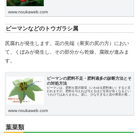
やすく説明します。
www.noukaweb.com
ピーマンなどのトウガラシ属
尻腐れが発生します。花の先端（果実の尻の方）におい
て、くぼみが発生し、その部分から乾燥、腐敗が進みま
す。
ピーマンの肥料不足・肥料過多の診断方法とそ
の対処方法
ピーマンは、肥料を贅沢吸収（いわゆる肥料食い）すると言
われますが、肥料を与えれば与えるほど生長が良くなるとい
うわけではありません。逆に、少なすぎると花や果実が着か
ないだけではなく、植物体自体が枯れてしまいます。この記
事では、ピーマン栽培における肥料過多・肥料不足につい
て、見分け方、考えられる原因と対処方法を解説します。
www.noukaweb.com
葉菜類