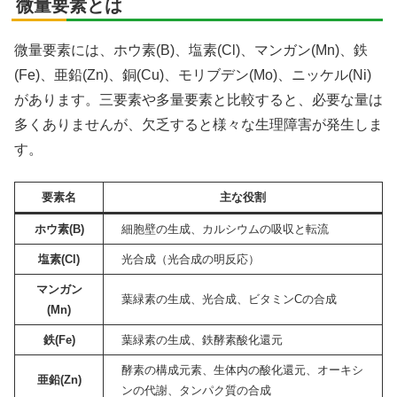
微量要素とは
微量要素には、ホウ素(B)、塩素(Cl)、マンガン(Mn)、鉄
(Fe)、亜鉛(Zn)、銅(Cu)、モリブデン(Mo)、ニッケル(Ni)
があります。三要素や多量要素と比較すると、必要な量は
多くありませんが、欠乏すると様々な生理障害が発生しま
す。
要素名
主な役割
ホウ素(B)
細胞壁の生成、カルシウムの吸収と転流
塩素(Cl)
光合成（光合成の明反応）
マンガン
葉緑素の生成、光合成、ビタミンCの合成
(Mn)
鉄(Fe)
葉緑素の生成、鉄酵素酸化還元
酵素の構成元素、生体内の酸化還元、オーキシ
亜鉛(Zn)
ンの代謝、タンパク質の合成