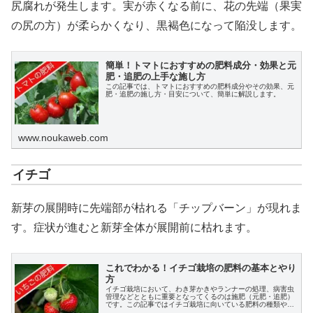
尻腐れが発生します。実が赤くなる前に、花の先端（果実
の尻の方）が柔らかくなり、黒褐色になって陥没します。
簡単！トマトにおすすめの肥料成分・効果と元
肥・追肥の上手な施し方
この記事では、トマトにおすすめの肥料成分やその効果、元
肥・追肥の施し方・目安について、簡単に解説します。
www.noukaweb.com
イチゴ
新芽の展開時に先端部が枯れる「チップバーン」が現れま
す。症状が進むと新芽全体が展開前に枯れます。
これでわかる！イチゴ栽培の肥料の基本とやり
方
イチゴ栽培において、わき芽かきやランナーの処理、病害虫
管理などとともに重要となってくるのは施肥（元肥・追肥）
です。この記事ではイチゴ栽培に向いている肥料の種類や肥
料のやり方、品種別、栽培方法別の肥料の違いなどをわかり