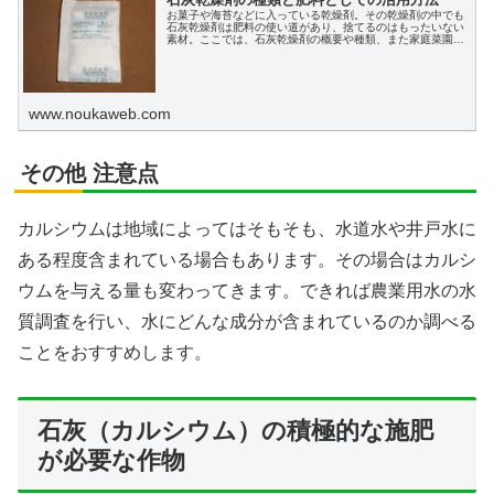
お菓子や海苔などに入っている乾燥剤。その乾燥剤の中でも
石灰乾燥剤は肥料の使い道があり、捨てるのはもったいない
素材。ここでは、石灰乾燥剤の概要や種類、また家庭菜園な
どで肥料として活用ができるか、詳しく解説してきます。
X
www.noukaweb.com
Facebook
その他 注意点
はてブ
カルシウムは地域によってはそもそも、水道水や井戸水に
ある程度含まれている場合もあります。その場合はカルシ
LINE
ウムを与える量も変わってきます。できれば農業用水の水
質調査を行い、水にどんな成分が含まれているのか調べる
LinkedIn
ことをおすすめします。
コピー
石灰（カルシウム）の積極的な施肥
が必要な作物