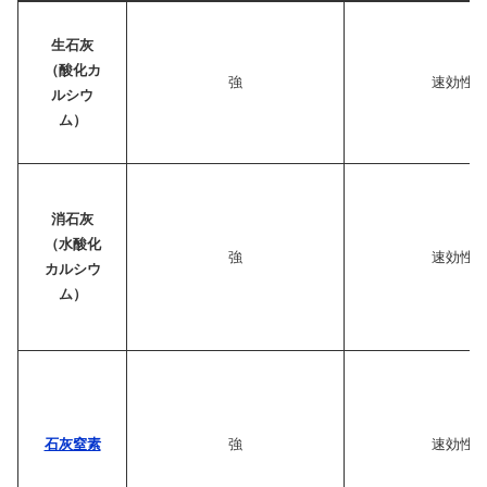
生石灰
（酸化カ
強
速効性
ルシウ
ム）
消石灰
（水酸化
強
速効性
カルシウ
ム）
石灰窒素
強
速効性