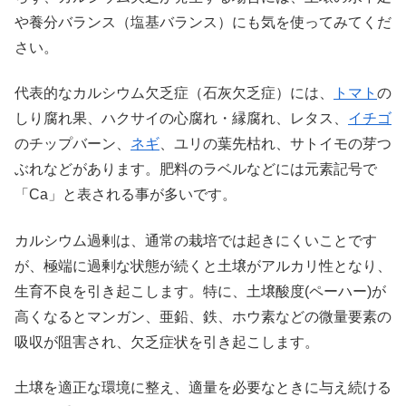
や養分バランス（塩基バランス）にも気を使ってみてくだ
さい。
代表的なカルシウム欠乏症（石灰欠乏症）には、
トマト
の
しり腐れ果、ハクサイの心腐れ・縁腐れ、レタス、
イチゴ
のチップバーン、
ネギ
、ユリの葉先枯れ、サトイモの芽つ
ぶれなどがあります。肥料のラベルなどには元素記号で
「Ca」と表される事が多いです。
カルシウム過剰は、通常の栽培では起きにくいことです
が、極端に過剰な状態が続くと土壌がアルカリ性となり、
生育不良を引き起こします。特に、土壌酸度(ペーハー)が
高くなるとマンガン、亜鉛、鉄、ホウ素などの微量要素の
吸収が阻害され、欠乏症状を引き起こします。
土壌を適正な環境に整え、適量を必要なときに与え続ける