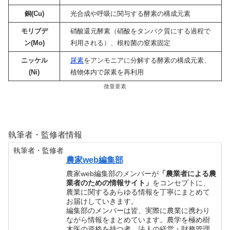
銅(Cu)
光合成や呼吸に関与する酵素の構成元素
モリブデ
硝酸還元酵素（硝酸をタンパク質にする過程で
ン(Mo)
利用される）、根粒菌の窒素固定
ニッケル
尿素
をアンモニアに分解する酵素の構成元素、
(Ni)
植物体内で尿素を再利用
微量要素
執筆者・監修者情報
執筆者・監修者
農家web編集部
農家web編集部のメンバーが
「農業者による農
業者のための情報サイト」
をコンセプトに、
農業に関するあらゆる情報を丁寧にまとめて
お届けしていきます。
編集部のメンバーは皆、実際に農業に携わり
ながら情報をまとめています。農学を極め樹
木医の資格を持つ者、法人の経営・財務管理