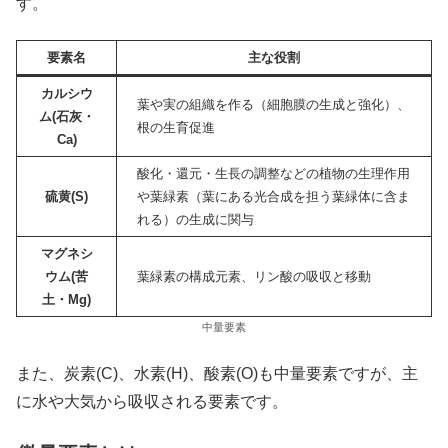
す。
要素名
主な役割
カルシウ
葉や実の組織を作る（細胞膜の生成と強化）、
ム(石灰・
根の生育促進
Ca)
酸化・還元・生長の調整などの植物の生理作用
硫黄(S)
や葉緑素（葉にある光合成を担う葉緑体に含ま
れる）の生成に関与
マグネシ
ウム(苦
葉緑素の構成元素、リン酸の吸収と移動
土・Mg)
中量要素
また、炭素(C)、水素(H)、酸素(O)も中量要素ですが、主
に水や大気から吸収される要素です。