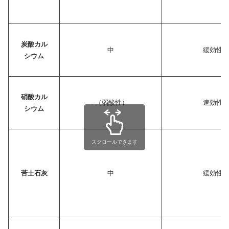
炭酸カル
中
緩効性
シウム
硝酸カル
-（弱酸性）
速効性
シウム
スクロールできます
苦土石灰
中
緩効性