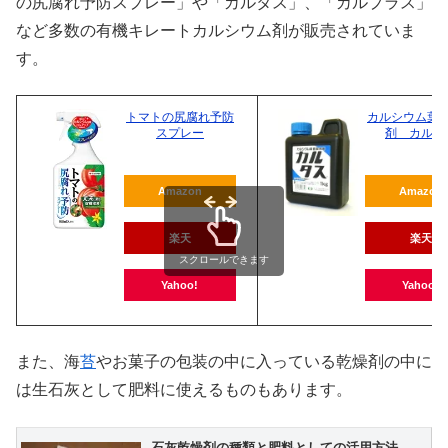
の尻腐れ予防スプレー」や「カルタス」、「カルプラス」
など多数の有機キレートカルシウム剤が販売されていま
す。
トマトの尻腐れ予防
カルシウム葉
スプレー
剤 カルタ
Amazon
Amazon
楽天
楽天
スクロールできます
Yahoo!
Yahoo!
また、海
苔
やお菓子の包装の中に入っている乾燥剤の中に
は生石灰として肥料に使えるものもあります。
石灰乾燥剤の種類と肥料としての活用方法