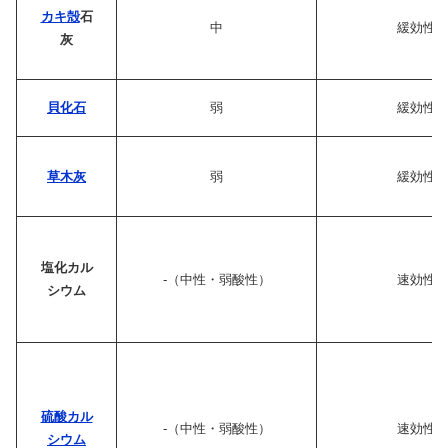
カキ殻
石
中
緩効性
灰
貝化石
弱
緩効性
草木灰
弱
緩効性
塩化カル
-（中性・弱酸性）
速効性
シウム
硫酸カル
-（中性・弱酸性）
速効性
シウム