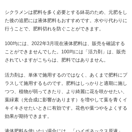
シクラメンは肥料を多く必要とする鉢花のため、元肥をし
た後の追肥には液体肥料もおすすめです。水やり代わりに
X
行うことで、肥料切れを防ぐことができます。
Facebook
100均には、2022年3月現在液体肥料は、販売を確認する
ことができませんでした。100均には「活力剤」は、販売
はてブ
されていますがこちらは、肥料ではありません。
LINE
活力剤は、単体で施用するのではなく、あくまで肥料にプ
ラスして施用するものです。肥料はしっかりと適期に施し
LinkedIn
つつ、植物が弱ってきたり、より綺麗に花を咲かせたい、
葉緑素（光合成に影響があります）を増やして葉を青くイ
コピー
キイキさせたいときに有効です。花色や葉つやをよくする
効果が期待できます。
液体肥料を使いたい場合には、「ハイポネックス原液」