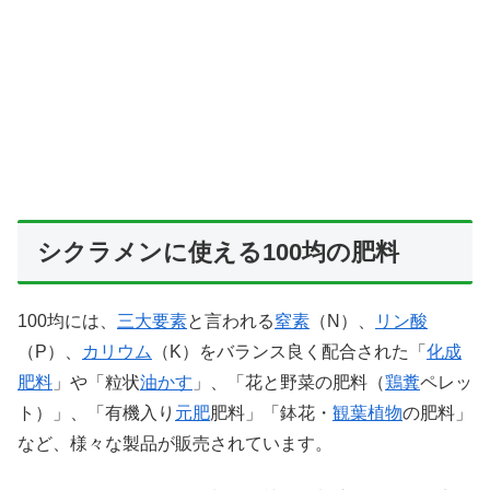
シクラメンに使える100均の肥料
100均には、
三大要素
と言われる
窒素
（N）、
リン酸
（P）、
カリウム
（K）をバランス良く配合された「
化成
肥料
」や「粒状
油かす
」、「花と野菜の肥料（
鶏糞
ペレッ
ト）」、「有機入り
元肥
肥料」「鉢花・
観葉植物
の肥料」
など、様々な製品が販売されています。