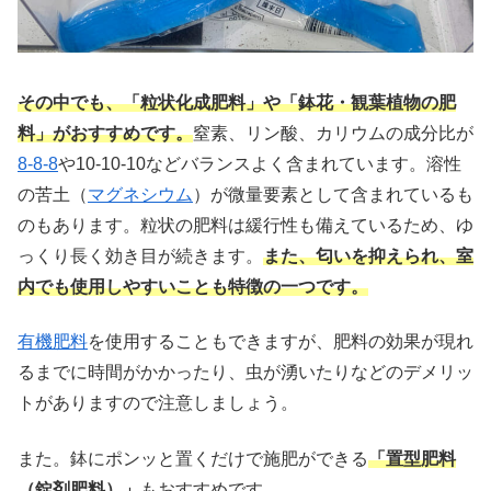
その中でも、「粒状化成肥料」や「鉢花・観葉植物の肥
料」がおすすめです。
窒素、リン酸、カリウムの成分比が
8-8-8
や10-10-10などバランスよく含まれています。溶性
の苦土（
マグネシウム
）が微量要素として含まれているも
のもあります。粒状の肥料は緩行性も備えているため、ゆ
っくり長く効き目が続きます。
また、匂いを抑えられ、室
内でも使用しやすいことも特徴の一つです。
有機肥料
を使用することもできますが、肥料の効果が現れ
るまでに時間がかかったり、虫が湧いたりなどのデメリッ
トがありますので注意しましょう。
また。鉢にポンッと置くだけで施肥ができる
「置型肥料
（錠剤肥料）」
もおすすめです。