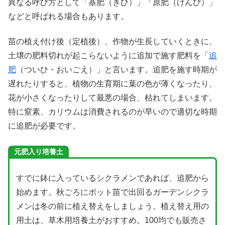
異なる呼び方として「基肥（きひ）」「原肥（げんぴ）」
などと呼ばれる場合もあります。
苗の植え付け後（定植後）、作物が生長していくときに、
土壌の肥料切れが起こらないように追加で施す肥料を「
追
肥
（ついひ・おいごえ）」と言います。追肥を施す時期が
遅れたりすると、植物の生育期に葉の色が薄くなったり、
花が小さくなったりして最悪の場合、枯れてしまいます。
特に窒素、カリウムは消費されるのが早いので適切な時期
に追肥が必要です。
元肥入り培養土
すでに鉢に入っているシクラメンであれば、追肥から
始めます。秋ごろにポット苗で出回るガーデンシクラ
メンは冬の前に植え替えをしましょう。植え替え用の
用土は、草木用培養土がおすすめ。100均でも販売さ